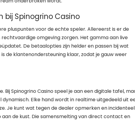
 stream onderbroken wordt.
 bij Spinogrino Casino
e pluspunten voor de echte speler. Allereerst is er de
 en rechtvaardige omgeving zorgen. Het gamma aan live
üpdatet. De betaalopties zijn helder en passen bij wat
 is de klantenondersteuning klaar, zodat je gauw weer
 Bij Spinogrino Casino speel je aan een digitale tafel, ma
l dynamisch. Elke hand wordt in realtime uitgedeeld uit e
keuze. Je kunt wat tegen de dealer opmerken en incidenteel
o aan de kust. Die samensmelting van direct contact en