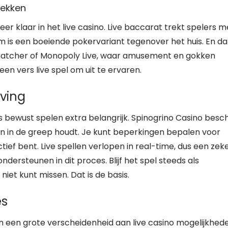
dekken
er klaar in het live casino. Live baccarat trekt spelers m
’em is een boeiende pokervariant tegenover het huis. En d
Catcher of Monopoly Live, waar amusement en gokken
een vers live spel om uit te ervaren.
ving
is bewust spelen extra belangrijk. Spinogrino Casino besch
n in de greep houdt. Je kunt beperkingen bepalen voor
actief bent. Live spellen verlopen in real-time, dus een zek
ndersteunen in dit proces. Blijf het spel steeds als
niet kunt missen. Dat is de basis.
es
n een grote verscheidenheid aan live casino mogelijkhede