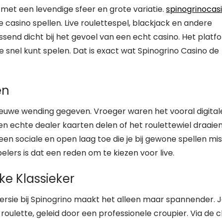
 met een levendige sfeer en grote variatie.
spinogrinocas
 casino spellen. Live roulettespel, blackjack en andere
ssend dicht bij het gevoel van een echt casino. Het platf
je snel kunt spelen. Dat is exact wat Spinogrino Casino de
en
ieuwe wending gegeven. Vroeger waren het vooral digital
 een echte dealer kaarten delen of het roulettewiel draaien
en sociale en open laag toe die je bij gewone spellen mis
elers is dat een reden om te kiezen voor live.
ke Klassieker
e versie bij Spinogrino maakt het alleen maar spannender. 
 roulette, geleid door een professionele croupier. Via de 