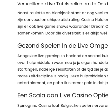
Verschillende Live Tafelspellen om te Ont
Naast roulette en blackjack staat er nog veel me
zijn eenvoud en chique uitstraling. Casino Hold
zijn er ook live game shows waaronder Dream 
samenkomen. Door die diversiteit is er altijd wel 
Gezond Spelen in de Live Omge
Aangezien live gaming zo boeiend en sociaal is, 
over hulpmiddelen waarmee je je eigen handele
stortingen, nadelige resultaten of de tijd die je 
mate zelfdiscipline is nodig. Deze hulpmiddelen o
entertainment, en gebruik nimmer geld in dat je 
Een Scala aan Live Casino Opti
Spinogrino Casino laat Belgische spelers ervare