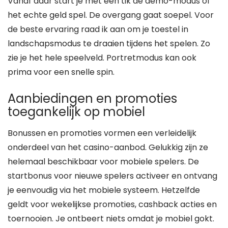
Vanaf daar start je met één tik de demo-modus of
het echte geld spel. De overgang gaat soepel. Voor
de beste ervaring raad ik aan om je toestel in
landschapsmodus te draaien tijdens het spelen. Zo
zie je het hele speelveld. Portretmodus kan ook
prima voor een snelle spin.
Aanbiedingen en promoties
toegankelijk op mobiel
Bonussen en promoties vormen een verleidelijk
onderdeel van het casino-aanbod. Gelukkig zijn ze
helemaal beschikbaar voor mobiele spelers. De
startbonus voor nieuwe spelers activeer en ontvang
je eenvoudig via het mobiele systeem. Hetzelfde
geldt voor wekelijkse promoties, cashback acties en
toernooien. Je ontbeert niets omdat je mobiel gokt.