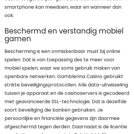
smartphone kan meedoen, waar en wanneer dan
ook.
Beschermd en verstandig mobiel
gamen
Bescherming is een onmiskenbaar must bij online
spelen. Dat is van toepassing des te meer voor
mobiel spelen, waar we soms gebruik maken van
openbare netwerken. Gamblerina Casino gebruikt
strikte beveiligingsprotocollen. Alle data-uitwisseling
tussen je apparaat en de casinoservers is gecodeerd
met geavanceerde SSL-technologie. Dat is dezelfde
soort beveiliging die banken gebruiken. Je
persoonlijke en financiële gegevens zijn daarmee
afgeschermd tegen derden. Daarnaast is de licentie