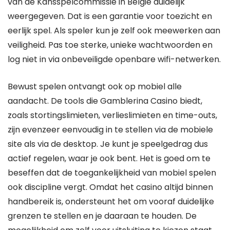
van de Kansspelcommissie in België duidelijk
weergegeven. Dat is een garantie voor toezicht en
eerlijk spel. Als speler kun je zelf ook meewerken aan
veiligheid. Pas toe sterke, unieke wachtwoorden en
log niet in via onbeveiligde openbare wifi-netwerken.
Bewust spelen ontvangt ook op mobiel alle
aandacht. De tools die Gamblerina Casino biedt,
zoals stortingslimieten, verlieslimieten en time-outs,
zijn evenzeer eenvoudig in te stellen via de mobiele
site als via de desktop. Je kunt je speelgedrag dus
actief regelen, waar je ook bent. Het is goed om te
beseffen dat de toegankelijkheid van mobiel spelen
ook discipline vergt. Omdat het casino altijd binnen
handbereik is, ondersteunt het om vooraf duidelijke
grenzen te stellen en je daaraan te houden. De