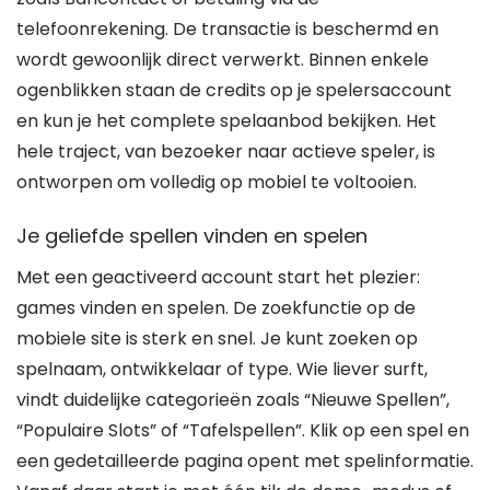
telefoonrekening. De transactie is beschermd en
wordt gewoonlijk direct verwerkt. Binnen enkele
ogenblikken staan de credits op je spelersaccount
en kun je het complete spelaanbod bekijken. Het
hele traject, van bezoeker naar actieve speler, is
ontworpen om volledig op mobiel te voltooien.
Je geliefde spellen vinden en spelen
Met een geactiveerd account start het plezier:
games vinden en spelen. De zoekfunctie op de
mobiele site is sterk en snel. Je kunt zoeken op
spelnaam, ontwikkelaar of type. Wie liever surft,
vindt duidelijke categorieën zoals “Nieuwe Spellen”,
“Populaire Slots” of “Tafelspellen”. Klik op een spel en
een gedetailleerde pagina opent met spelinformatie.