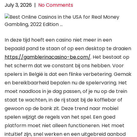
July 3, 2026
|
No Comments
In deze tijd hoeft een casino niet meer in een
bepaald pand te staan of op een desktop te draaien
https://gamblerinacasino-be.com/
. Het bestaat op
het scherm dat we constant bij ons hebben. Voor
spelers in België is dat een flinke verbetering. Gemak
en bereikbaarheid bepalen nu de spelervaring. Het
moet naadloos in je dag passen, of je nu op de trein
staat te wachten, in de rij staat bij de koffiebar of
gewoon op de bank zit. Deze trend naar mobiel
spelen wijzigt de regels van het spel. Een goed
platform moet niet alleen functioneren. Het moet
intuïtief zijn, snel werken en een uitgebreid aanbod