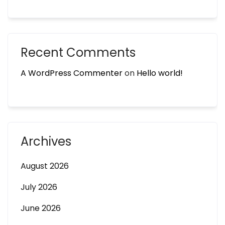
Recent Comments
A WordPress Commenter
on
Hello world!
Archives
August 2026
July 2026
June 2026