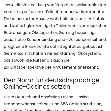
sowie die Vermeidung von Vorgehensweisen, die sich
nachteilig auf unsere Teilnehmer auswirken könnten.
Ein balancierter Ansatz wahrt die Nervenkitzel intakt
und sichert gleichzeitig die Teilnehmer vor möglichen
Bedrohungen. Ökologisches Gaming begünstigt
dauerhafte Kundenbindung und -Verbundenheit und
prägt eine Branche, die auf Integrität aufgebaut ist.
Gemeinsam schaffen wir ein Gaming-Ökosystem,
das sowohl die Nutzer als auch die
Zukunftsperspektive der Amüsement anerkennt.
Den Norm für deutschsprachige
Online-Casinos setzen
Die in Deutschland ansässige Online-Casino-
Branche wächst schnell, und 888 Casino strebt an,
mit hohen Standards eine Spitzenstellung erreichen.