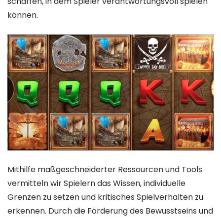
schaffen, in dem Spieler verantwortungsvoll spielen
können.
Mithilfe maßgeschneiderter Ressourcen und Tools
vermitteln wir Spielern das Wissen, individuelle
Grenzen zu setzen und kritisches Spielverhalten zu
erkennen. Durch die Förderung des Bewusstseins und