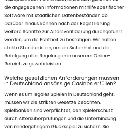
die angegebenen Informationen mithilfe spezifischer
Software mit staatlichen Datenbeständen ab.
Darüber hinaus können nach der Registrierung
weitere Schritte zur Altersverifizierung durchgeführt
werden, um die Echtheit zu bestätigen. Wir halten
strikte Standards ein, um die Sicherheit und die
Befolgung aller Regelungen in unserem Online-
Bereich zu gewährleisten.
Welche gesetzlichen Anforderungen müssen
in Deutschland ansässige Casinos erfüllen?
Wenn es um legales Spielen in Deutschland geht,
müssen wir die strikten Gesetze beachten.
Spielbanken sind verpflichtet, den Spielerschutz
durch Altersüberprüfungen und die Unterbindung
von minderjährigem Glücksspiel zu sichern. Sie