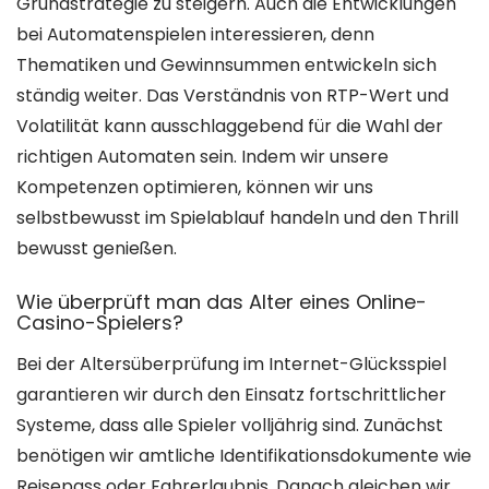
Grundstrategie zu steigern. Auch die Entwicklungen
bei Automatenspielen interessieren, denn
Thematiken und Gewinnsummen entwickeln sich
ständig weiter. Das Verständnis von RTP-Wert und
Volatilität kann ausschlaggebend für die Wahl der
richtigen Automaten sein. Indem wir unsere
Kompetenzen optimieren, können wir uns
selbstbewusst im Spielablauf handeln und den Thrill
bewusst genießen.
Wie überprüft man das Alter eines Online-
Casino-Spielers?
Bei der Altersüberprüfung im Internet-Glücksspiel
garantieren wir durch den Einsatz fortschrittlicher
Systeme, dass alle Spieler volljährig sind. Zunächst
benötigen wir amtliche Identifikationsdokumente wie
Reisepass oder Fahrerlaubnis. Danach gleichen wir