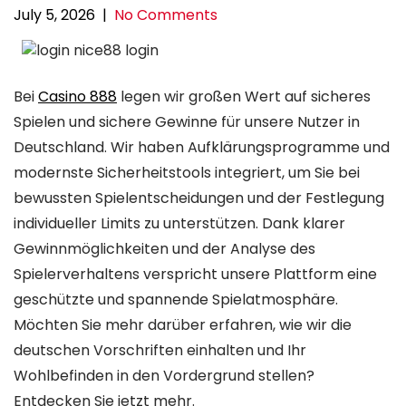
July 5, 2026
|
No Comments
Bei
Casino 888
legen wir großen Wert auf sicheres
Spielen und sichere Gewinne für unsere Nutzer in
Deutschland. Wir haben Aufklärungsprogramme und
modernste Sicherheitstools integriert, um Sie bei
bewussten Spielentscheidungen und der Festlegung
individueller Limits zu unterstützen. Dank klarer
Gewinnmöglichkeiten und der Analyse des
Spielerverhaltens verspricht unsere Plattform eine
geschützte und spannende Spielatmosphäre.
Möchten Sie mehr darüber erfahren, wie wir die
deutschen Vorschriften einhalten und Ihr
Wohlbefinden in den Vordergrund stellen?
Entdecken Sie jetzt mehr.