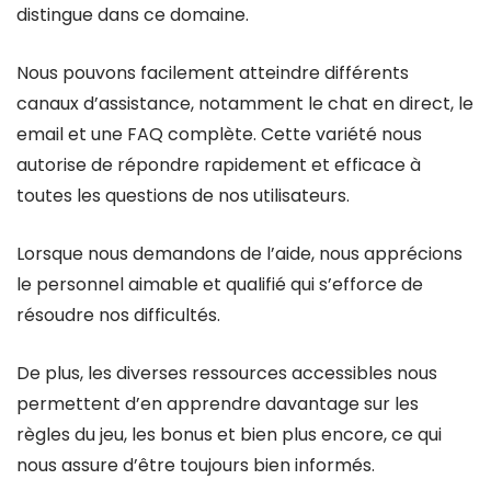
distingue dans ce domaine.
Nous pouvons facilement atteindre différents
canaux d’assistance, notamment le chat en direct, le
email et une FAQ complète. Cette variété nous
autorise de répondre rapidement et efficace à
toutes les questions de nos utilisateurs.
Lorsque nous demandons de l’aide, nous apprécions
le personnel aimable et qualifié qui s’efforce de
résoudre nos difficultés.
De plus, les diverses ressources accessibles nous
permettent d’en apprendre davantage sur les
règles du jeu, les bonus et bien plus encore, ce qui
nous assure d’être toujours bien informés.