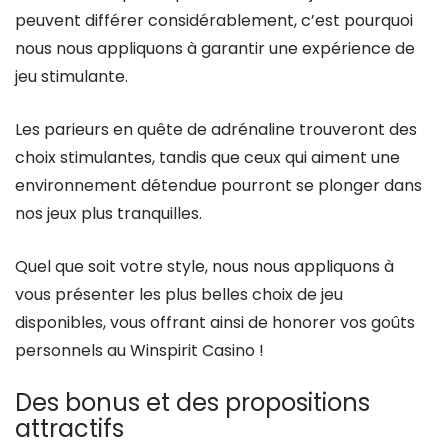
peuvent différer considérablement, c’est pourquoi
nous nous appliquons à garantir une expérience de
jeu stimulante.
Les parieurs en quête de adrénaline trouveront des
choix stimulantes, tandis que ceux qui aiment une
environnement détendue pourront se plonger dans
nos jeux plus tranquilles.
Quel que soit votre style, nous nous appliquons à
vous présenter les plus belles choix de jeu
disponibles, vous offrant ainsi de honorer vos goûts
personnels au Winspirit Casino !
Des bonus et des propositions
attractifs