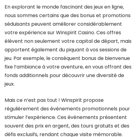
En explorant le monde fascinant des jeux en ligne,
nous sommes certains que des bonus et promotions
séduisants peuvent améliorer considérablement
votre expérience sur Winspirit Casino. Ces offres
élèvent non seulement votre capital de départ, mais
apportent également du piquant à vos sessions de
jeu. Par exemple, le conséquent bonus de bienvenue
fixe l’ambiance à votre aventure, en vous offrant des
fonds additionnels pour découvrir une diversité de
jeux.
Mais ce n’est pas tout ! Winspirit propose
régulièrement des événements promotionnels pour
stimuler l’expérience. Ces événements présentent
souvent des prix en argent, des tours gratuits et des
défis exclusifs, rendant chaque visite mémorable.