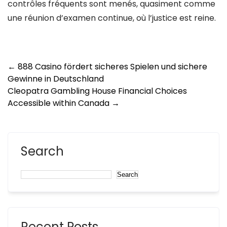
contrôles fréquents sont menés, quasiment comme
une réunion d’examen continue, où l’justice est reine.
←
888 Casino fördert sicheres Spielen und sichere
Gewinne in Deutschland
Cleopatra Gambling House Financial Choices
Accessible within Canada
→
Search
Search
Recent Posts