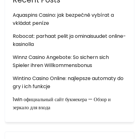
Aquaspins Casino: jak bezpečně vybírat a
vkládat peníze
Robocat: parhaat pelit ja ominaisuudet online-
kasinolla
Winnz Casino Angebote: So sichern sich
Spieler ihren Willkommensbonus
Wintino Casino Online: najlepsze automaty do
gry i ich funkcje
1win официальный сайт букмекера — Обзор и
зеркало для входа