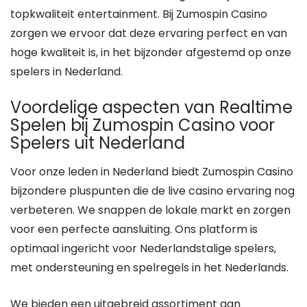
topkwaliteit entertainment. Bij Zumospin Casino
zorgen we ervoor dat deze ervaring perfect en van
hoge kwaliteit is, in het bijzonder afgestemd op onze
spelers in Nederland.
Voordelige aspecten van Realtime
Spelen bij Zumospin Casino voor
Spelers uit Nederland
Voor onze leden in Nederland biedt Zumospin Casino
bijzondere pluspunten die de live casino ervaring nog
verbeteren. We snappen de lokale markt en zorgen
voor een perfecte aansluiting. Ons platform is
optimaal ingericht voor Nederlandstalige spelers,
met ondersteuning en spelregels in het Nederlands.
We bieden een uitgebreid assortiment aan