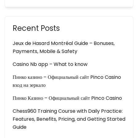
Recent Posts
Jeux de Hasard Montréal Guide – Bonuses,
Payments, Mobile & Safety
Casino Nb app – What to know
Пинко казино – Официальный сайт Pinco Casino
вход на зеркало
Пинко Казино – Официальный сайт Pinco Casino
Chess960 Training Course with Daily Practice:
Features, Benefits, Pricing, and Getting Started
Guide