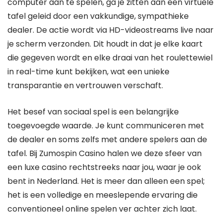
computer aan te spelen, ga je zitten aan een virtuele
tafel geleid door een vakkundige, sympathieke
dealer. De actie wordt via HD-videostreams live naar
je scherm verzonden. Dit houdt in dat je elke kaart
die gegeven wordt en elke draai van het roulettewiel
in real-time kunt bekijken, wat een unieke
transparantie en vertrouwen verschaft.
Het besef van sociaal spel is een belangrijke
toegevoegde waarde. Je kunt communiceren met
de dealer en soms zelfs met andere spelers aan de
tafel. Bij Zumospin Casino halen we deze sfeer van
een luxe casino rechtstreeks naar jou, waar je ook
bent in Nederland. Het is meer dan alleen een spel;
het is een volledige en meeslepende ervaring die
conventioneel online spelen ver achter zich laat.