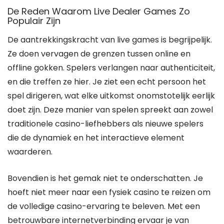
De Reden Waarom Live Dealer Games Zo
Populair Zijn
De aantrekkingskracht van live games is begrijpelijk.
Ze doen vervagen de grenzen tussen online en
offline gokken. Spelers verlangen naar authenticiteit,
en die treffen ze hier. Je ziet een echt persoon het
spel dirigeren, wat elke uitkomst onomstotelijk eerlijk
doet zijn. Deze manier van spelen spreekt aan zowel
traditionele casino-liefhebbers als nieuwe spelers
die de dynamiek en het interactieve element
waarderen.
Bovendien is het gemak niet te onderschatten. Je
hoeft niet meer naar een fysiek casino te reizen om
de volledige casino-ervaring te beleven. Met een
betrouwbare internetverbinding ervaar je van