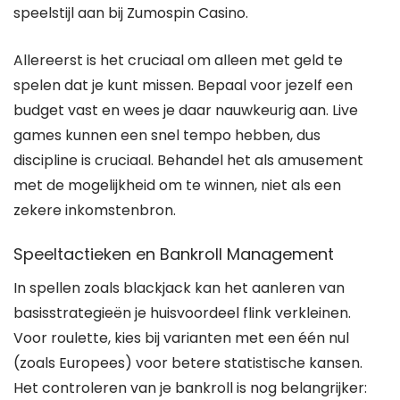
speelstijl aan bij Zumospin Casino.
Allereerst is het cruciaal om alleen met geld te
spelen dat je kunt missen. Bepaal voor jezelf een
budget vast en wees je daar nauwkeurig aan. Live
games kunnen een snel tempo hebben, dus
discipline is cruciaal. Behandel het als amusement
met de mogelijkheid om te winnen, niet als een
zekere inkomstenbron.
Speeltactieken en Bankroll Management
In spellen zoals blackjack kan het aanleren van
basisstrategieën je huisvoordeel flink verkleinen.
Voor roulette, kies bij varianten met een één nul
(zoals Europees) voor betere statistische kansen.
Het controleren van je bankroll is nog belangrijker: