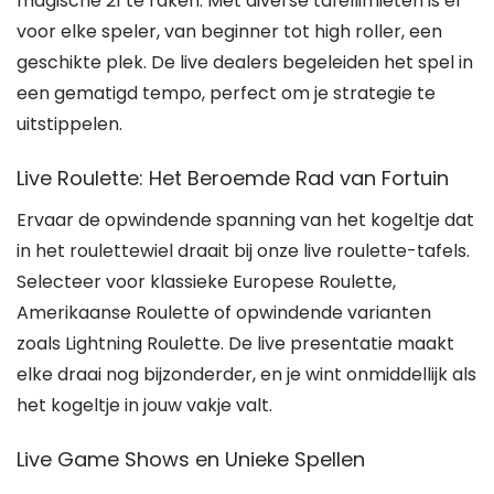
magische 21 te raken. Met diverse tafellimieten is er
voor elke speler, van beginner tot high roller, een
geschikte plek. De live dealers begeleiden het spel in
een gematigd tempo, perfect om je strategie te
uitstippelen.
Live Roulette: Het Beroemde Rad van Fortuin
Ervaar de opwindende spanning van het kogeltje dat
in het roulettewiel draait bij onze live roulette-tafels.
Selecteer voor klassieke Europese Roulette,
Amerikaanse Roulette of opwindende varianten
zoals Lightning Roulette. De live presentatie maakt
elke draai nog bijzonderder, en je wint onmiddellijk als
het kogeltje in jouw vakje valt.
Live Game Shows en Unieke Spellen