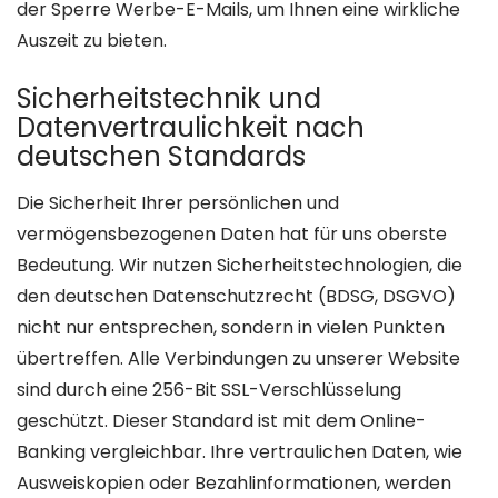
der Sperre Werbe-E-Mails, um Ihnen eine wirkliche
Auszeit zu bieten.
Sicherheitstechnik und
Datenvertraulichkeit nach
deutschen Standards
Die Sicherheit Ihrer persönlichen und
vermögensbezogenen Daten hat für uns oberste
Bedeutung. Wir nutzen Sicherheitstechnologien, die
den deutschen Datenschutzrecht (BDSG, DSGVO)
nicht nur entsprechen, sondern in vielen Punkten
übertreffen. Alle Verbindungen zu unserer Website
sind durch eine 256-Bit SSL-Verschlüsselung
geschützt. Dieser Standard ist mit dem Online-
Banking vergleichbar. Ihre vertraulichen Daten, wie
Ausweiskopien oder Bezahlinformationen, werden