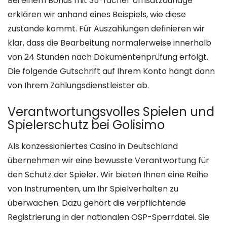
Bei einem Bonus mit 35-facher Umsatzauflage
erklären wir anhand eines Beispiels, wie diese
zustande kommt. Für Auszahlungen definieren wir
klar, dass die Bearbeitung normalerweise innerhalb
von 24 Stunden nach Dokumentenprüfung erfolgt.
Die folgende Gutschrift auf Ihrem Konto hängt dann
von Ihrem Zahlungsdienstleister ab.
Verantwortungsvolles Spielen und
Spielerschutz bei Golisimo
Als konzessioniertes Casino in Deutschland
übernehmen wir eine bewusste Verantwortung für
den Schutz der Spieler. Wir bieten Ihnen eine Reihe
von Instrumenten, um Ihr Spielverhalten zu
überwachen. Dazu gehört die verpflichtende
Registrierung in der nationalen OSP-Sperrdatei. Sie