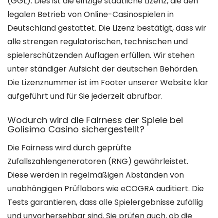
(GGL). Dies ist die einzige staatliche Lizenz, die den
legalen Betrieb von Online-Casinospielen in
Deutschland gestattet. Die Lizenz bestätigt, dass wir
alle strengen regulatorischen, technischen und
spielerschützenden Auflagen erfüllen. Wir stehen
unter ständiger Aufsicht der deutschen Behörden.
Die Lizenznummer ist im Footer unserer Website klar
aufgeführt und für Sie jederzeit abrufbar.
Wodurch wird die Fairness der Spiele bei
Golisimo Casino sichergestellt?
Die Fairness wird durch geprüfte
Zufallszahlengeneratoren (RNG) gewährleistet.
Diese werden in regelmäßigen Abständen von
unabhängigen Prüflabors wie eCOGRA auditiert. Die
Tests garantieren, dass alle Spielergebnisse zufällig
und unvorhersehbar sind. Sie prüfen auch, ob die