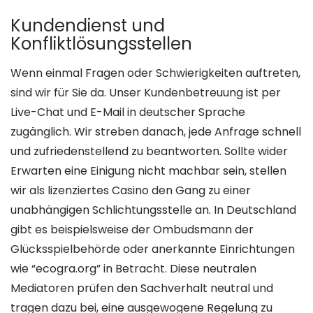
Kundendienst und
Konfliktlösungsstellen
Wenn einmal Fragen oder Schwierigkeiten auftreten,
sind wir für Sie da. Unser Kundenbetreuung ist per
Live-Chat und E-Mail in deutscher Sprache
zugänglich. Wir streben danach, jede Anfrage schnell
und zufriedenstellend zu beantworten. Sollte wider
Erwarten eine Einigung nicht machbar sein, stellen
wir als lizenziertes Casino den Gang zu einer
unabhängigen Schlichtungsstelle an. In Deutschland
gibt es beispielsweise der Ombudsmann der
Glücksspielbehörde oder anerkannte Einrichtungen
wie “ecogra.org” in Betracht. Diese neutralen
Mediatoren prüfen den Sachverhalt neutral und
tragen dazu bei, eine ausgewogene Regelung zu