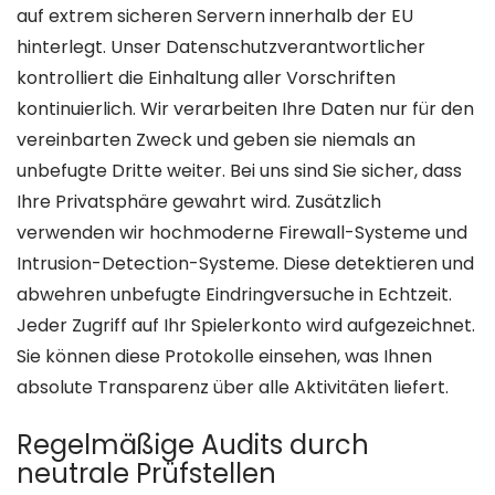
auf extrem sicheren Servern innerhalb der EU
hinterlegt. Unser Datenschutzverantwortlicher
kontrolliert die Einhaltung aller Vorschriften
kontinuierlich. Wir verarbeiten Ihre Daten nur für den
vereinbarten Zweck und geben sie niemals an
unbefugte Dritte weiter. Bei uns sind Sie sicher, dass
Ihre Privatsphäre gewahrt wird. Zusätzlich
verwenden wir hochmoderne Firewall-Systeme und
Intrusion-Detection-Systeme. Diese detektieren und
abwehren unbefugte Eindringversuche in Echtzeit.
Jeder Zugriff auf Ihr Spielerkonto wird aufgezeichnet.
Sie können diese Protokolle einsehen, was Ihnen
absolute Transparenz über alle Aktivitäten liefert.
Regelmäßige Audits durch
neutrale Prüfstellen