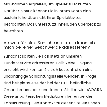
Maßnahmen ergreifen, um Spieler zu schützen.
Darüber hinaus können Sie in Ihrem Konto eine
ausführliche Übersicht Ihrer Spielaktivität
betrachten. Das unterstützt Ihnen, den Überblick zu
bewahren.
An was für eine Schlichtungsstelle kann ich
mich bei einer Beschwerde adressieren?
Zunächst sollten Sie sich stets an unseren
Kundenservice adressieren. Falls keine Einigung
erreicht wird, können Sie sich kostenfrei an eine
unabhängige Schlichtungsstelle wenden. In Frage
sind beispielsweise der bei der GGL befindliche
Ombudsmann oder anerkannte Stellen wie eCOGRA.
Diese unparteiischen Mediatoren helfen bei der
Konfliktlösung. Den Kontakt zu diesen Stellen finden