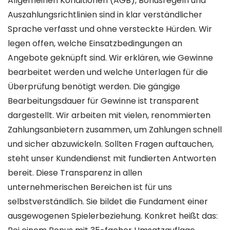
Allgemeinen Konditionen (AGB), Bonusregeln und
Auszahlungsrichtlinien sind in klar verständlicher
Sprache verfasst und ohne versteckte Hürden. Wir
legen offen, welche Einsatzbedingungen an
Angebote geknüpft sind. Wir erklären, wie Gewinne
bearbeitet werden und welche Unterlagen für die
Überprüfung benötigt werden. Die gängige
Bearbeitungsdauer für Gewinne ist transparent
dargestellt. Wir arbeiten mit vielen, renommierten
Zahlungsanbietern zusammen, um Zahlungen schnell
und sicher abzuwickeln. Sollten Fragen auftauchen,
steht unser Kundendienst mit fundierten Antworten
bereit. Diese Transparenz in allen
unternehmerischen Bereichen ist für uns
selbstverständlich. Sie bildet die Fundament einer
ausgewogenen Spielerbeziehung. Konkret heißt das: