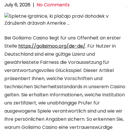
July 6, 2026
|
No Comments
jacktoto
Bei Golisimo Casino liegt für uns Offenheit an erster
Stelle
https://golisimoo.org/de-de/
. Für Nutzer in
Deutschland sind eine gültige Lizenz und
gewährleistete Fairness die Voraussetzung für
verantwortungsvolles Glücksspiel. Dieser Artikel
präsentiert Ihnen, welche Vorschriften und
technischen Sicherheitsstandards in unserem Casino
gelten. Sie erhalten Informationen, welche Institution
uns zertifiziert, wie unabhängige Prüfer für
ausgewogene Spiele verantwortlich sind und wie wir
Ihre persönlichen Angaben sichern. So erkennen Sie,
warum Golisimo Casino eine vertrauenswürdige