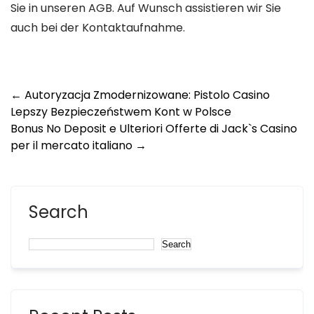
Sie in unseren AGB. Auf Wunsch assistieren wir Sie
auch bei der Kontaktaufnahme.
←
Autoryzacja Zmodernizowane: Pistolo Casino
Lepszy Bezpieczeństwem Kont w Polsce
Bonus No Deposit e Ulteriori Offerte di Jack`s Casino
per il mercato italiano
→
Search
Search