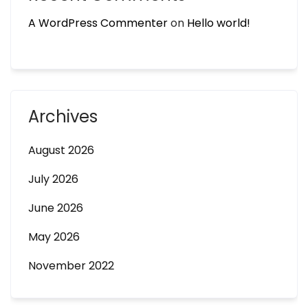
A WordPress Commenter
on
Hello world!
Archives
August 2026
July 2026
June 2026
May 2026
November 2022