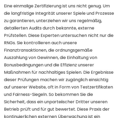
Eine einmalige Zertifizierung ist uns nicht genug. Um
die langfristige Integrität unserer Spiele und Prozesse
zu garantieren, unterziehen wir uns regelmäßig,
detailierten Audits durch bekannte, externe
Prüfstellen. Diese Experten untersuchen nicht nur die
RNGs. Sie kontrollieren auch unsere
Finanztransaktionen, die ordnungsgemäße
Auszahlung von Gewinnen, die Einhaltung von
Bonusbedingungen und die Effizienz unserer
Maßnahmen für nachhaltiges Spielen. Die Ergebnisse
dieser Prüfungen machen wir zugänglich einsichtig
auf unserer Website, oft in Form von Testzertifikaten
und Fairness-Siegeln. So bekommen Sie die
Sicherheit, dass ein unparteiischer Dritter unseren
Betrieb prüft und für gut bewertet. Diese Praxis der
kontinuierlichen externen Überwachung ist ein