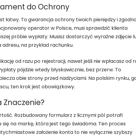
ndament do Ochrony
st łatwy. To gwarancja ochrony twoich pieniędzy i zgodno
ncjonowany operator w Polsce, musi sprawdzić klienta
szej próbie wypłaty. Musisz dostarczyć wyraźne zdjęcie l
adresu, na przykład rachunku.
ację od razu po rejestracji, nawet jeśli nie wpłacasz od r
ypłaty pójdzie wtedy błyskawicznie, bez przerw. To
piecza obie strony przed nadżyciami. Na polskim rynku, g
scu, ten krok jest obowiązkowy.
a Znaczenie?
tość. Rozbudowany formularz z licznymi pól potrafi
e się na markę, która jest tego świadoma. Ten proces
Natychmiastowe założenie konta to nie wyłącznie szybszy