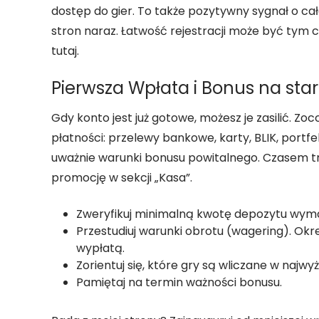
dostęp do gier. To także pozytywny sygnał o cał
stron naraz. Łatwość rejestracji może być tym cz
tutaj.
Pierwsza Wpłata i Bonus na star
Gdy konto jest już gotowe, możesz je zasilić. 
płatności: przelewy bankowe, karty, BLIK, portf
uważnie warunki bonusu powitalnego. Czasem t
promocję w sekcji „Kasa”.
Zweryfikuj minimalną kwotę depozytu wym
Przestudiuj warunki obrotu (wagering). Okre
wypłatą.
Zorientuj się, które gry są wliczane w naj
Pamiętaj na termin ważności bonusu.