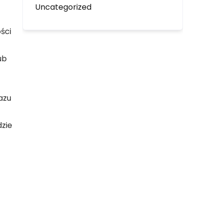
Uncategorized
ści
ub
azu
dzie