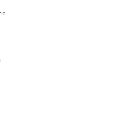
nie
j