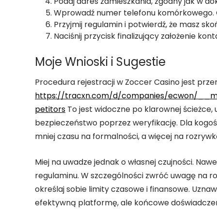
Podaj adres zamieszkania, zgodny jak w d
Wprowadź numer telefonu komórkowego. Cz
Przyjmij regulamin i potwierdź, że masz sko
Naciśnij przycisk finalizujący założenie kon
Moje Wnioski i Sugestie
Procedura rejestracji w Zoccer Casino jest prz
https://tracxn.com/d/companies/ecwon/_
petitors
To jest widoczne po klarownej ścieżce, 
bezpieczeństwo poprzez weryfikację. Dla kogoś z
mniej czasu na formalności, a więcej na rozrywk
Miej na uwadze jednak o własnej czujności. Nawet
regulaminu. W szczególności zwróć uwagę na roz
określaj sobie limity czasowe i finansowe. Uznaw
efektywną platformę, ale końcowe doświadczeni