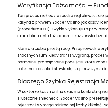
Weryfikacja Tożsamości – Fu
Ten proces niekiedy wzbudza wątpliwości, ale je
kasyna z prawem. Zoccer Casino, jak każdy lice
(procedura KYC). Zwykle wykonuje to przy pierw
skan dokumentu tożsamości oraz zaświadczenia 
Mam dla ciebie prostą radę. Przeprowadź weryfik
znacznych sum. Kiedy trafisz wygraną, proces w
normalne, profesjonalne podejście, które zabez
ochrona transakcji stawia się na pierwszym miej
Dlaczego Szybka Rejestracja M
W sektorze kasyn online czas ma konkretną war
skutecznie zniechęcić. Zoccer Casino prezentuj
rejestracji wymaga minimalnej liczby kliknięć. 