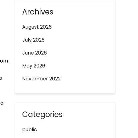
Archives
August 2026
July 2026
June 2026
com
May 2026
o
November 2022
ia
Categories
public