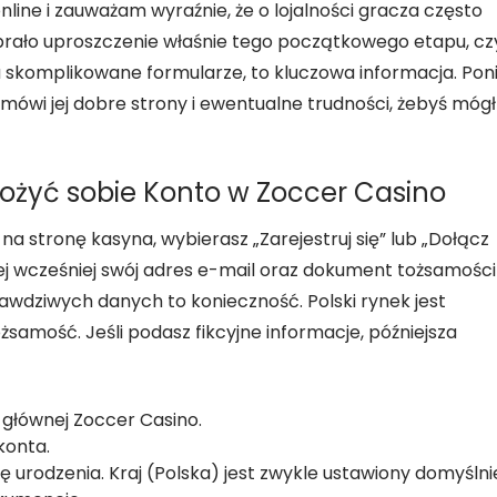
ine i zauważam wyraźnie, że o lojalności gracza często
rało uproszczenie właśnie tego początkowego etapu, czy
u na skomplikowane formularze, to kluczowa informacja. Poni
mówi jej dobre strony i ewentualne trudności, żebyś mógł
ałożyć sobie Konto w Zoccer Casino
na stronę kasyna, wybierasz „Zarejestruj się” lub „Dołącz
niej wcześniej swój adres e-mail oraz dokument tożsamości
wdziwych danych to konieczność. Polski rynek jest
samość. Jeśli podasz fikcyjne informacje, późniejsza
ie głównej Zoccer Casino.
konta.
ę urodzenia. Kraj (Polska) jest zwykle ustawiony domyślni