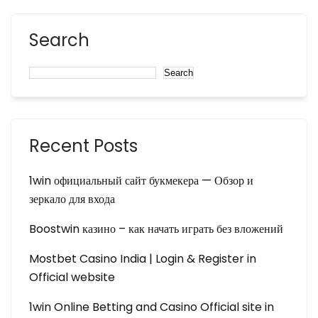
Search
Search
Recent Posts
1win официальный сайт букмекера — Обзор и
зеркало для входа
Boostwin казино – как начать играть без вложений
Mostbet Casino India | Login & Register in
Official website
1win Online Betting and Casino Official site in