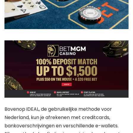
Bovenop iDEAL, de gebruikelijke methode voor
Nederland, kun je afrekenen met creditcards,
bankoverschrijvingen en verschillende e-wallets.