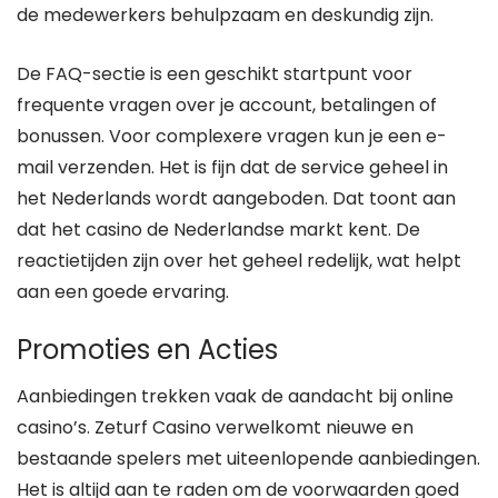
de medewerkers behulpzaam en deskundig zijn.
De FAQ-sectie is een geschikt startpunt voor
frequente vragen over je account, betalingen of
bonussen. Voor complexere vragen kun je een e-
mail verzenden. Het is fijn dat de service geheel in
het Nederlands wordt aangeboden. Dat toont aan
dat het casino de Nederlandse markt kent. De
reactietijden zijn over het geheel redelijk, wat helpt
aan een goede ervaring.
Promoties en Acties
Aanbiedingen trekken vaak de aandacht bij online
casino’s. Zeturf Casino verwelkomt nieuwe en
bestaande spelers met uiteenlopende aanbiedingen.
Het is altijd aan te raden om de voorwaarden goed