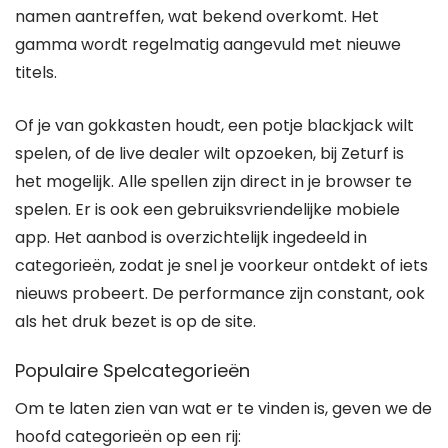
namen aantreffen, wat bekend overkomt. Het
gamma wordt regelmatig aangevuld met nieuwe
titels.
Of je van gokkasten houdt, een potje blackjack wilt
spelen, of de live dealer wilt opzoeken, bij Zeturf is
het mogelijk. Alle spellen zijn direct in je browser te
spelen. Er is ook een gebruiksvriendelijke mobiele
app. Het aanbod is overzichtelijk ingedeeld in
categorieën, zodat je snel je voorkeur ontdekt of iets
nieuws probeert. De performance zijn constant, ook
als het druk bezet is op de site.
Populaire Spelcategorieën
Om te laten zien van wat er te vinden is, geven we de
hoofd categorieën op een rij: