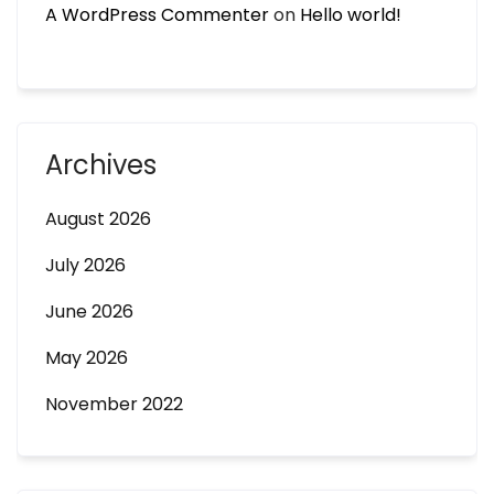
A WordPress Commenter
on
Hello world!
Archives
August 2026
July 2026
June 2026
May 2026
November 2022