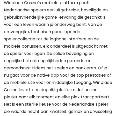
Winplace Casino’s mobiele platform geeft
Nederlandse spelers een uitgebreide, beveiligde en
gebruiksvriendelijke game-ervaring die geschikt is
voor een leven waarin je onderweg bent. Van de
omvangrijke, technisch goed lopende
spelencollectie tot de logische interface en de
mobiele bonussen, elk onderdeel is uitgedacht met
de speler voor ogen. De solide beveiliging en
degelijke betaalmogelijkheden garanderen
gemoedsrust tijdens het spelen en bankieren. Of je
nu gaat voor de native app voor de top prestaties of
de mobiele site voor onmiddellijke toegang, Winplace
Casino levert een degelijk platform dat casino
plezier naar elk moment en elke plek transporteert.
Het is een sterke keuze voor de Nederlandse speler
die waarde hecht aan kwaliteit, gemak en afwisseling