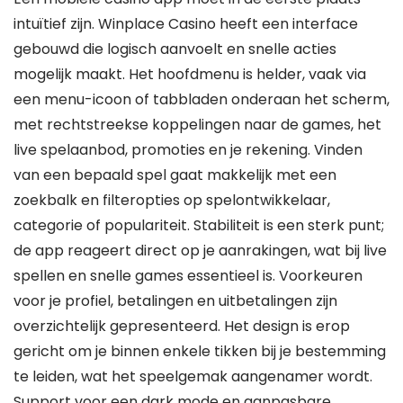
intuïtief zijn. Winplace Casino heeft een interface
gebouwd die logisch aanvoelt en snelle acties
mogelijk maakt. Het hoofdmenu is helder, vaak via
een menu-icoon of tabbladen onderaan het scherm,
met rechtstreekse koppelingen naar de games, het
live spelaanbod, promoties en je rekening. Vinden
van een bepaald spel gaat makkelijk met een
zoekbalk en filteropties op spelontwikkelaar,
categorie of populariteit. Stabiliteit is een sterk punt;
de app reageert direct op je aanrakingen, wat bij live
spellen en snelle games essentieel is. Voorkeuren
voor je profiel, betalingen en uitbetalingen zijn
overzichtelijk gepresenteerd. Het design is erop
gericht om je binnen enkele tikken bij je bestemming
te leiden, wat het speelgemak aangenamer wordt.
Support voor een dark mode en aanpasbare