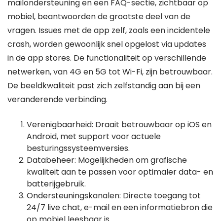
mailondersteuning en een FAQ-sectie, zichtbaar op
mobiel, beantwoorden de grootste deel van de
vragen. Issues met de app zelf, zoals een incidentele
crash, worden gewoonlijk snel opgelost via updates
in de app stores. De functionaliteit op verschillende
netwerken, van 4G en 5G tot Wi-Fi, zijn betrouwbaar.
De beeldkwaliteit past zich zelfstandig aan bij een
veranderende verbinding.
Verenigbaarheid: Draait betrouwbaar op iOS en
Android, met support voor actuele
besturingssysteemversies.
Databeheer: Mogelijkheden om grafische
kwaliteit aan te passen voor optimaler data- en
batterijgebruik.
Ondersteuningskanalen: Directe toegang tot
24/7 live chat, e-mail en een informatiebron die
op mobiel leesbaar is.