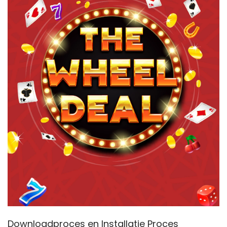
Downloadproces en Installatie Proces