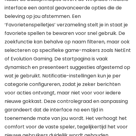
interface een aantal geavanceerde opties die de
beleving op jou afstemmen. Een
‘Favorietenspelletjes’ verzameling stelt je in staat je
favoriete spellen te bewaren voor snel gebruik. De
zoekfunctie kan behalve op naam filteren, maar ook
selecteren op specifieke game-makers zoals NetEnt
of Evolution Gaming. De startpagina is vaak
dynamisch en presenteert suggesties afgestemd op
wat je gebruikt. Notificatie-instellingen kun je per
categorie configureren, zodat je zeker berichten
voor acties ontvangt, maar niet voor voor iedere
nieuwe gokkast. Deze controlegraad en aanpassing
garandeert dat de interface na een tijd in
toenemende mate van jou wordt. Het verhoogt het
comfort voor de vaste speler, tegelijkertijd het voor
nieuwe gebruikers duidelijk wordt gehouden.