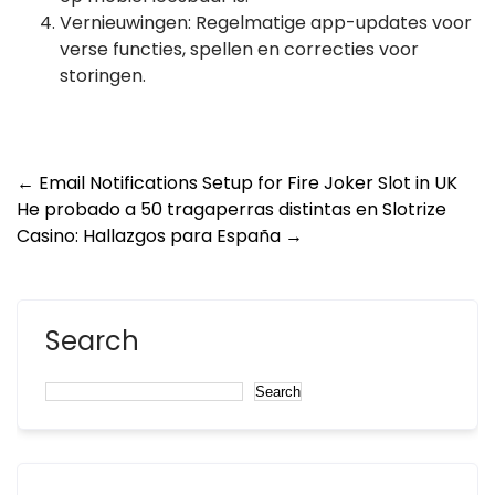
Vernieuwingen: Regelmatige app-updates voor
verse functies, spellen en correcties voor
storingen.
←
Email Notifications Setup for Fire Joker Slot in UK
He probado a 50 tragaperras distintas en Slotrize
Casino: Hallazgos para España
→
Search
Search