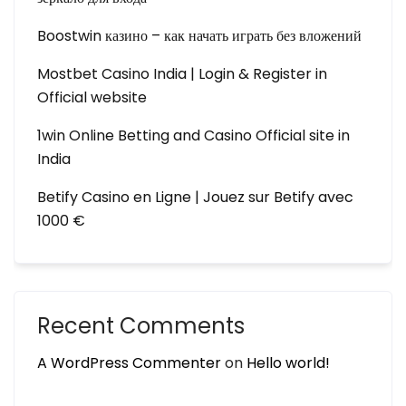
Boostwin казино – как начать играть без вложений
Mostbet Casino India | Login & Register in
Official website
1win Online Betting and Casino Official site in
India
Betify Casino en Ligne | Jouez sur Betify avec
1000 €
Recent Comments
A WordPress Commenter
on
Hello world!