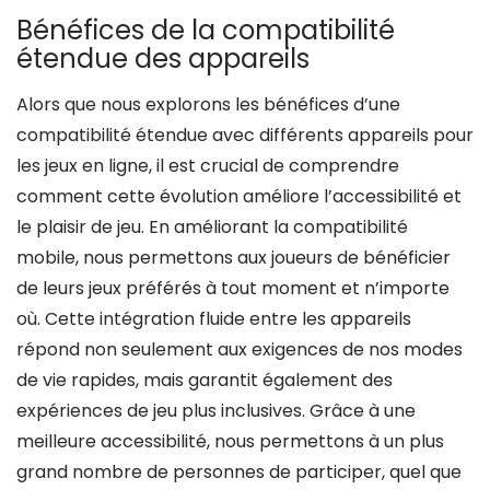
Bénéfices de la compatibilité
étendue des appareils
Alors que nous explorons les bénéfices d’une
compatibilité étendue avec différents appareils pour
les jeux en ligne, il est crucial de comprendre
comment cette évolution améliore l’accessibilité et
le plaisir de jeu. En améliorant la compatibilité
mobile, nous permettons aux joueurs de bénéficier
de leurs jeux préférés à tout moment et n’importe
où. Cette intégration fluide entre les appareils
répond non seulement aux exigences de nos modes
de vie rapides, mais garantit également des
expériences de jeu plus inclusives. Grâce à une
meilleure accessibilité, nous permettons à un plus
grand nombre de personnes de participer, quel que