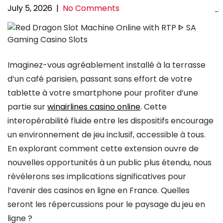
July 5, 2026
|
No Comments
slot gacor
situs slot
link slot
toto togel
jacktoto
toto togel
toto slot
Imaginez-vous agréablement installé à la terrasse
d’un café parisien, passant sans effort de votre
tablette à votre smartphone pour profiter d’une
partie sur
winairlines casino online
. Cette
interopérabilité fluide entre les dispositifs encourage
un environnement de jeu inclusif, accessible à tous.
En explorant comment cette extension ouvre de
nouvelles opportunités à un public plus étendu, nous
révélerons ses implications significatives pour
l’avenir des casinos en ligne en France. Quelles
seront les répercussions pour le paysage du jeu en
ligne ?