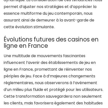
permet d’ajuster nos stratégies et d’apprécier la
essence multiforme du jeu contemporain, nous
assurant ainsi de demeurer à la avant-garde de
cette évolution stimulante.
Évolutions futures des casinos en
ligne en France
Une multitude de mouvements fascinantes
influencent l’avenir des établissements de jeu en
ligne en France, promettant de réinventer nos
périples de jeu. Face à d’majeures changements
réglementaires, nous observerons à l’avènement
d’un milieu plus fluide et protégé pour les utilisateurs.
Cette transformation sauvegardera non seulement
les clients, mais favorisera également des habitudes