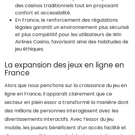
des casinos traditionnels tout en proposant
confort et accessibilité.
En France, le renforcement des régulations
légales garantit un environnement plus sécurisé
et plus compétitif pour les utilisateurs de Win
Airlines Casino, favorisant ainsi des habitudes de
jeu éthiques.
La expansion des jeux en ligne en
France
Alors que nous penchons sur la croissance du jeu en
ligne en France, il apparaît clairement que ce
secteur en plein essor a transformé la manière dont
des millions de personnes interagissent avec les
divertissements interactifs. Avec l’essor du jeu
mobile, les joueurs bénéficient d’un accès facilité et