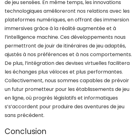
de jeu sensées. En même temps, les innovations
technologiques amélioreront nos relations avec les
plateformes numériques, en offrant des immersion
immersives grâce à la réalité augmentée et à
l’intelligence machine. Ces développements nous
permettront de jouir de itinéraires de jeu adaptés,
ajustés à nos préférences et à nos comportements.
De plus, l’intégration des devises virtuelles facilitera
les échanges plus véloces et plus performantes.
Collectivement, nous sommes capables de prévoir
un futur prometteur pour les établissements de jeu
en ligne, où progrès législatifs et informatiques
s’s’accordent pour produire des aventures de jeu
sans précédent.
Conclusion