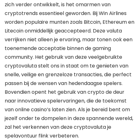
zich verder ontwikkelt, is het omarmen van
cryptotrends essentieel geworden. Bij Win Airlines
worden populaire munten zoals Bitcoin, Ethereum en
Litecoin onmiddellijk geaccepteerd. Deze valuta
verrijken niet alleen je ervaring, maar tonen ook een
toenemende acceptatie binnen de gaming
community. Het gebruik van deze veelgebruikte
cryptovaluta stelt ons in staat om te genieten van
snelle, veilige en grenzeloze transacties, die perfect
passen bij de wensen van hedendaagse spelers.
Bovendien opent het gebruik van crypto de deur
naar innovatieve spelervaringen, die de toekomst
van online casino’s laten zien. Als je bereid bent om
jezelf onder te dompelen in deze spannende wereld,
zal het verkennen van deze cryptovaluta je
spelavontuur flink verbeteren.