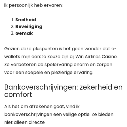
ik persoonlijk heb ervaren:
Snelheid
Beveiliging
Gemak
Gezien deze pluspunten is het geen wonder dat e-
wallets mijn eerste keuze zijn bij Win Airlines Casino.
Ze verbeteren de spelervaring enorm en zorgen
voor een soepele en plezierige ervaring.
Bankoverschrijvingen: zekerheid en
comfort
Als het om afrekenen gaat, vind ik
bankoverschrijvingen een veilige optie. Ze bieden
niet alleen directe