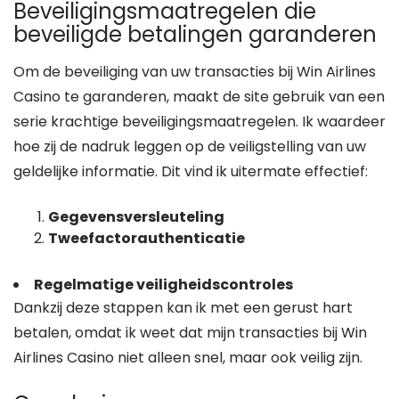
Beveiligingsmaatregelen die
beveiligde betalingen garanderen
Om de beveiliging van uw transacties bij Win Airlines
Casino te garanderen, maakt de site gebruik van een
serie krachtige beveiligingsmaatregelen. Ik waardeer
hoe zij de nadruk leggen op de veiligstelling van uw
geldelijke informatie. Dit vind ik uitermate effectief:
Gegevensversleuteling
Tweefactorauthenticatie
Regelmatige veiligheidscontroles
Dankzij deze stappen kan ik met een gerust hart
betalen, omdat ik weet dat mijn transacties bij Win
Airlines Casino niet alleen snel, maar ook veilig zijn.