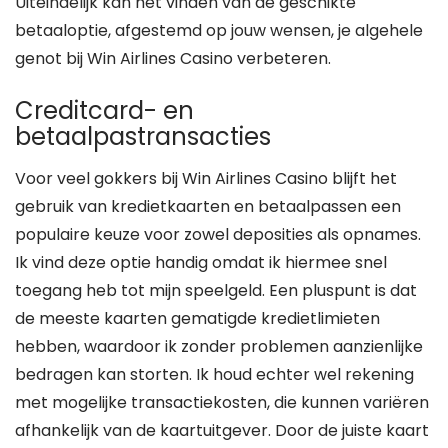
Uiteindelijk kan het vinden van de geschikte
betaaloptie, afgestemd op jouw wensen, je algehele
genot bij Win Airlines Casino verbeteren.
Creditcard- en
betaalpastransacties
Voor veel gokkers bij Win Airlines Casino blijft het
gebruik van kredietkaarten en betaalpassen een
populaire keuze voor zowel deposities als opnames.
Ik vind deze optie handig omdat ik hiermee snel
toegang heb tot mijn speelgeld. Een pluspunt is dat
de meeste kaarten gematigde kredietlimieten
hebben, waardoor ik zonder problemen aanzienlijke
bedragen kan storten. Ik houd echter wel rekening
met mogelijke transactiekosten, die kunnen variëren
afhankelijk van de kaartuitgever. Door de juiste kaart