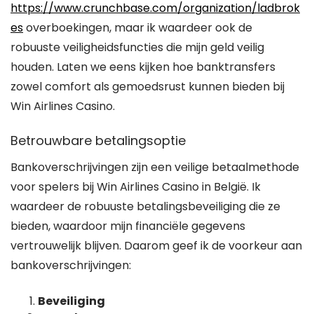
https://www.crunchbase.com/organization/ladbrok
es
overboekingen, maar ik waardeer ook de
robuuste veiligheidsfuncties die mijn geld veilig
houden. Laten we eens kijken hoe banktransfers
zowel comfort als gemoedsrust kunnen bieden bij
Win Airlines Casino.
Betrouwbare betalingsoptie
Bankoverschrijvingen zijn een veilige betaalmethode
voor spelers bij Win Airlines Casino in België. Ik
waardeer de robuuste betalingsbeveiliging die ze
bieden, waardoor mijn financiële gegevens
vertrouwelijk blijven. Daarom geef ik de voorkeur aan
bankoverschrijvingen:
Beveiliging