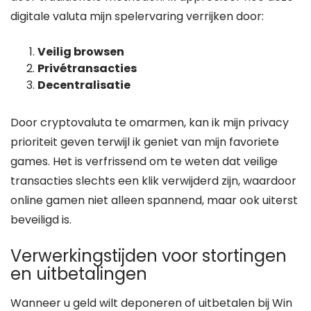
digitale valuta mijn spelervaring verrijken door:
Veilig browsen
Privétransacties
Decentralisatie
Door cryptovaluta te omarmen, kan ik mijn privacy
prioriteit geven terwijl ik geniet van mijn favoriete
games. Het is verfrissend om te weten dat veilige
transacties slechts een klik verwijderd zijn, waardoor
online gamen niet alleen spannend, maar ook uiterst
beveiligd is.
Verwerkingstijden voor stortingen
en uitbetalingen
Wanneer u geld wilt deponeren of uitbetalen bij Win