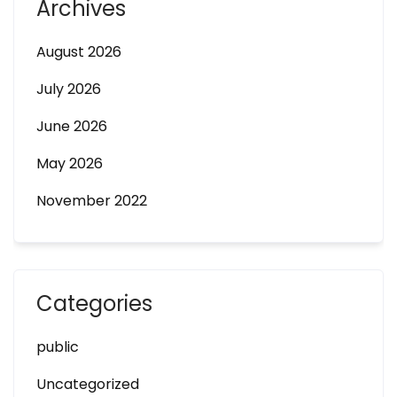
Archives
August 2026
July 2026
June 2026
May 2026
November 2022
Categories
public
Uncategorized