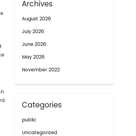
Archives
te
August 2026
July 2026
June 2026
t
ce
May 2026
November 2022
ch
rd.
Categories
public
Uncategorized