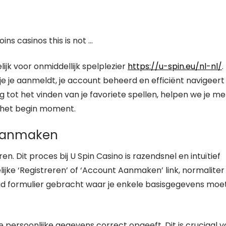
lijk voor onmiddellijk spelplezier
https://u-spin.eu/nl-nl/
.
je je aanmeldt, je account beheerd en efficiënt navigeert
ng tot het vinden van je favoriete spellen, helpen we je me
 het begin moment.
t Aanmaken
en. Dit proces bij U Spin Casino is razendsnel en intuïtief
ijke ‘Registreren’ of ‘Account Aanmaken’ link, normaliter
igd formulier gebracht waar je enkele basisgegevens moe
 persoonlijke gegevens correct opgeeft. Dit is cruciaal v