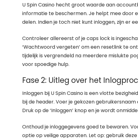
U Spin Casino hecht groot waarde aan accountb
informatie te beschermen. Je helpt mee door e
delen. Indien je toch niet kunt inloggen, zijn e
Controleer allereerst of je caps lock is ingescha
‘Wachtwoord vergeten’ om een resetlink te ontva
tijdelijk is vergrendeld na meerdere mislukte 
voor spoedige hulp.
Fase 2: Uitleg over het Inlogpro
Inloggen bij U Spin Casino is een vlotte bezighe
bij de header. Voer je gekozen gebruikersnaam 
Druk op de ‘Inloggen’ knop en je wordt onmiddel
Onthoud je inloggegevens goed te bewaren. Voo
optie op veilige apparaten. Let op: gebruik deze