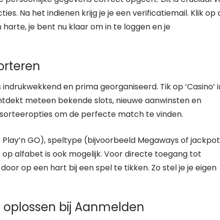
s. Na het indienen krijg je je een verificatiemail. Klik op 
n harte, je bent nu klaar om in te loggen en je
orteren
is indrukwekkend en prima georganiseerd. Tik op ‘Casino’ i
 ontdekt meteen bekende slots, nieuwe aanwinsten en
n sorteeropties om de perfecte match te vinden.
of Play’n GO), speltype (bijvoorbeeld Megaways of jackpot
 op alfabet is ook mogelijk. Voor directe toegang tot
door op een hart bij een spel te tikken. Zo stel je je eigen
n oplossen bij Aanmelden