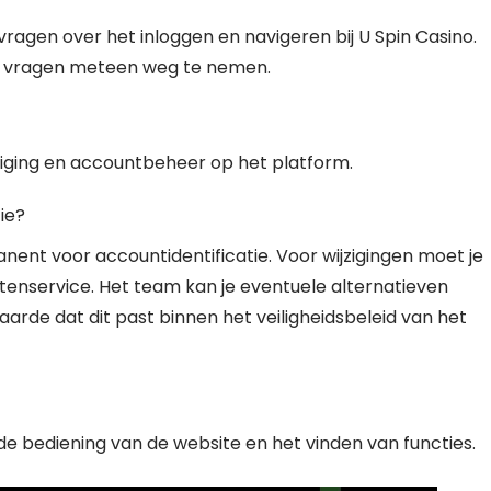
ragen over het inloggen en navigeren bij U Spin Casino.
e vragen meteen weg te nemen.
ging en accountbeheer op het platform.
ie?
nt voor accountidentificatie. Voor wijzigingen moet je
enservice. Het team kan je eventuele alternatieven
aarde dat dit past binnen het veiligheidsbeleid van het
e bediening van de website en het vinden van functies.