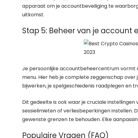
apparaat om je accountbeveiliging te waarborge
uitkomst.
Stap 5: Beheer van je account
Je persoonlijke accountbeheercentrum vormt de 
menu. Hier heb je complete zeggenschap over j
bijwerken, je spelgeschiedenis raadplegen en t
Dit gedeelte is ook waar je cruciale instellingen
sessielimieten of verliesbeperkingen instellen. D
gewenste grenzen te behouden. Elke aanpassing 
Populaire Vragen (FAQ)