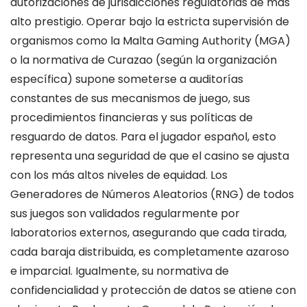
autorizaciones de jurisdicciones regulatorias de más
alto prestigio. Operar bajo la estricta supervisión de
organismos como la Malta Gaming Authority (MGA)
o la normativa de Curazao (según la organización
específica) supone someterse a auditorías
constantes de sus mecanismos de juego, sus
procedimientos financieras y sus políticas de
resguardo de datos. Para el jugador español, esto
representa una seguridad de que el casino se ajusta
con los más altos niveles de equidad. Los
Generadores de Números Aleatorios (RNG) de todos
sus juegos son validados regularmente por
laboratorios externos, asegurando que cada tirada,
cada baraja distribuida, es completamente azaroso
e imparcial. Igualmente, su normativa de
confidencialidad y protección de datos se atiene con