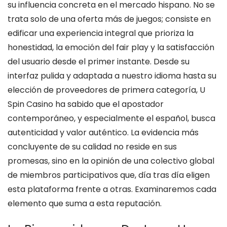
su influencia concreta en el mercado hispano. No se
trata solo de una oferta más de juegos; consiste en
edificar una experiencia integral que prioriza la
honestidad, la emoción del fair play y la satisfacción
del usuario desde el primer instante. Desde su
interfaz pulida y adaptada a nuestro idioma hasta su
elección de proveedores de primera categoría, U
Spin Casino ha sabido que el apostador
contemporáneo, y especialmente el español, busca
autenticidad y valor auténtico. La evidencia más
concluyente de su calidad no reside en sus
promesas, sino en la opinión de una colectivo global
de miembros participativos que, día tras día eligen
esta plataforma frente a otras. Examinaremos cada
elemento que suma a esta reputación.