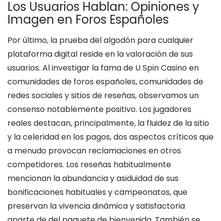
Los Usuarios Hablan: Opiniones y
Imagen en Foros Españoles
Por último, la prueba del algodón para cualquier
plataforma digital reside en la valoración de sus
usuarios. Al investigar la fama de U Spin Casino en
comunidades de foros españoles, comunidades de
redes sociales y sitios de reseñas, observamos un
consenso notablemente positivo. Los jugadores
reales destacan, principalmente, la fluidez de la sitio
y la celeridad en los pagos, dos aspectos críticos que
a menudo provocan reclamaciones en otros
competidores. Los reseñas habitualmente
mencionan la abundancia y asiduidad de sus
bonificaciones habituales y campeonatos, que
preservan la vivencia dinámica y satisfactoria
aparte de del paquete de bienvenida. También se