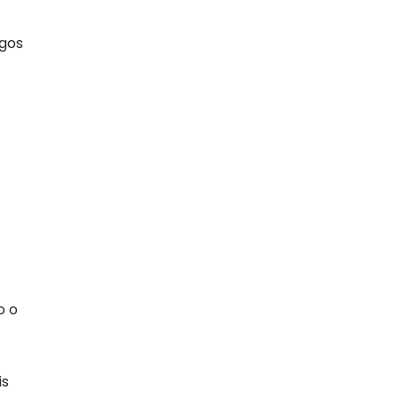
ogos
o o
is