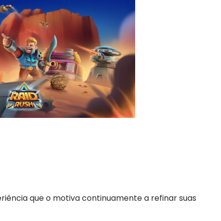
riência que o motiva continuamente a refinar suas