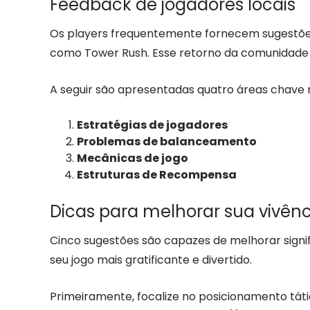
Feedback de jogadores locais
Os players frequentemente fornecem sugestões 
como Tower Rush. Esse retorno da comunidade p
A seguir são apresentadas quatro áreas chave n
Estratégias de jogadores
Problemas de balanceamento
Mecânicas de jogo
Estruturas de Recompensa
Dicas para melhorar sua vivên
Cinco sugestões são capazes de melhorar signi
seu jogo mais gratificante e divertido.
Primeiramente, focalize no posicionamento tátic