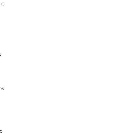
o,
s
es
po