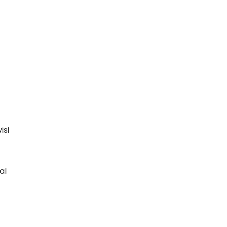
isi
al