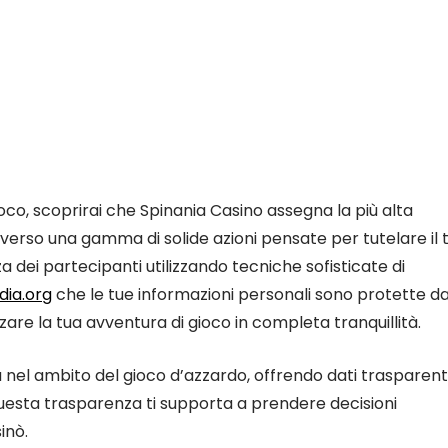
o, scoprirai che Spinania Casino assegna la più alta
verso una gamma di solide azioni pensate per tutelare il 
 dei partecipanti utilizzando tecniche sofisticate di
dia.org
che le tue informazioni personali sono protette d
are la tua avventura di gioco in completa tranquillità.
za nel ambito del gioco d’azzardo, offrendo dati trasparent
. Questa trasparenza ti supporta a prendere decisioni
inò.