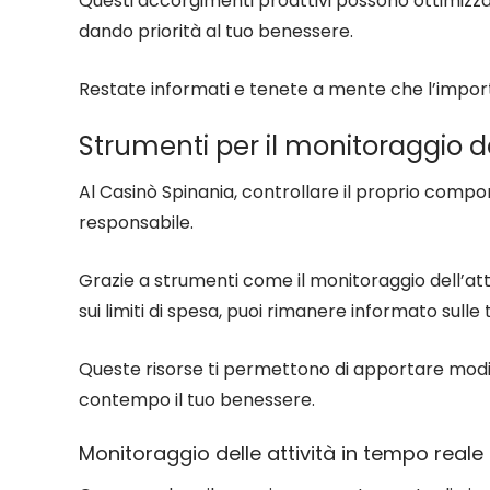
Questi accorgimenti proattivi possono ottimizza
dando priorità al tuo benessere.
Restate informati e tenete a mente che l’impor
Strumenti per il monitoraggio 
Al Casinò Spinania, controllare il proprio comp
responsabile.
Grazie a strumenti come il monitoraggio dell’attiv
sui limiti di spesa, puoi rimanere informato sulle t
Queste risorse ti permettono di apportare modifi
contempo il tuo benessere.
Monitoraggio delle attività in tempo reale