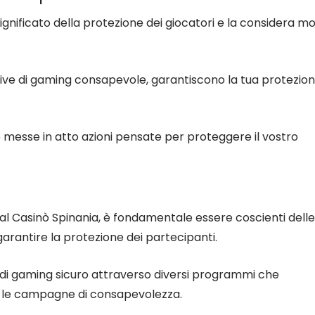
ificato della protezione dei giocatori e la considera mo
ative di gaming consapevole, garantiscono la tua protezio
 messe in atto azioni pensate per proteggere il vostro
al Casinò Spinania, è fondamentale essere coscienti delle
arantire la protezione dei partecipanti.
di gaming sicuro attraverso diversi programmi che
à e le campagne di consapevolezza.