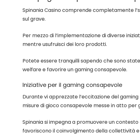
Spinania Casino comprende completamente l’sign
sul grave.
Per mezzo di l’implementazione di diverse inizi
mentre usufruisci dei loro prodotti.
Potete essere tranquilli sapendo che sono state
welfare e favorire un gaming consapevole.
Iniziative per il gaming consapevole
Durante vi apprezzate l’eccitazione del gaming 
misure di gioco consapevole messe in atto per g
Spinania si impegna a promuovere un contesto 
favoriscono il coinvolgimento della collettivit