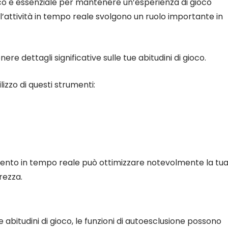
 è essenziale per mantenere un’esperienza di gioco
ll’attività in tempo reale svolgono un ruolo importante in
re dettagli significative sulle tue abitudini di gioco.
izzo di questi strumenti:
ento in tempo reale può ottimizzare notevolmente la tu
rezza.
re abitudini di gioco, le funzioni di autoesclusione possono