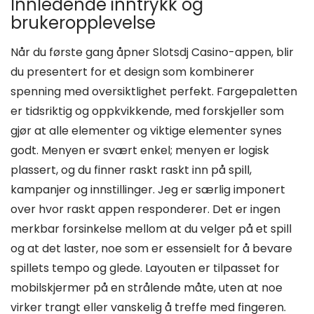
Innledende inntrykk og
brukeropplevelse
Når du første gang åpner Slotsdj Casino-appen, blir
du presentert for et design som kombinerer
spenning med oversiktlighet perfekt. Fargepaletten
er tidsriktig og oppkvikkende, med forskjeller som
gjør at alle elementer og viktige elementer synes
godt. Menyen er svært enkel; menyen er logisk
plassert, og du finner raskt raskt inn på spill,
kampanjer og innstillinger. Jeg er særlig imponert
over hvor raskt appen responderer. Det er ingen
merkbar forsinkelse mellom at du velger på et spill
og at det laster, noe som er essensielt for å bevare
spillets tempo og glede. Layouten er tilpasset for
mobilskjermer på en strålende måte, uten at noe
virker trangt eller vanskelig å treffe med fingeren.