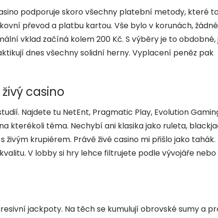
Casino podporuje skoro všechny platební metody, které t
ovní převod a platbu kartou. Vše bylo v korunách, žádné
mální vklad začíná kolem 200 Kč. S výběry je to obdobné, 
aktikují dnes všechny solidní herny. Vyplacení peněz pak
živý casino
tudií. Najdete tu NetEnt, Pragmatic Play, Evolution Gamin
a kterékoli téma. Nechybí ani klasika jako ruleta, blackj
 s živým krupiérem. Právě živé casino mi přišlo jako tahák.
alitu. V lobby si hry lehce filtrujete podle vývojáře nebo
esivní jackpoty. Na těch se kumulují obrovské sumy a pr