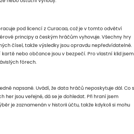
ze nebo ostatní výhody.
pracuje pod licencí z Curacaa, což je v tomto odvětví
ní férové principy a českým hráčům vyhovuje. Všechny hry
ých čísel, takže výsledky jsou opravdu nepředvídatelné.
kartě nebo občance jsou v bezpečí. Pro vlastní klid jsem 
závislých fórech.
edně napsané. Uvádí, že data hráčů neposkytuje dál. Co 
 her jsou veřejné, dá se je dohledat. Při hraní jsem
ěr je zaznamenán v historii účtu, takže kdykoli si mohu