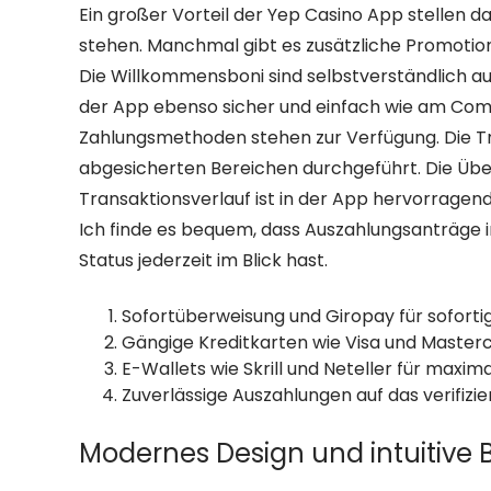
Ein großer Vorteil der Yep Casino App stellen d
stehen. Manchmal gibt es zusätzliche Promotione
Die Willkommensboni sind selbstverständlich au
der App ebenso sicher und einfach wie am Com
Zahlungsmethoden stehen zur Verfügung. Die Tra
abgesicherten Bereichen durchgeführt. Die Üb
Transaktionsverlauf ist in der App hervorragend
Ich finde es bequem, dass Auszahlungsanträge 
Status jederzeit im Blick hast.
Sofortüberweisung und Giropay für soforti
Gängige Kreditkarten wie Visa und Masterc
E-Wallets wie Skrill und Neteller für maxim
Zuverlässige Auszahlungen auf das verifizi
Modernes Design und intuitive