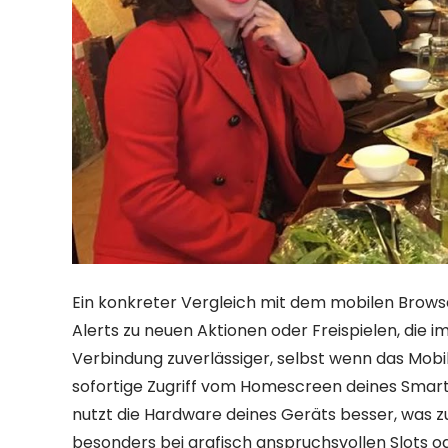
Ein konkreter Vergleich mit dem mobilen Browse
Alerts zu neuen Aktionen oder Freispielen, die 
Verbindung zuverlässiger, selbst wenn das Mobi
sofortige Zugriff vom Homescreen deines Smartp
nutzt die Hardware deines Geräts besser, was z
besonders bei grafisch anspruchsvollen Slots od