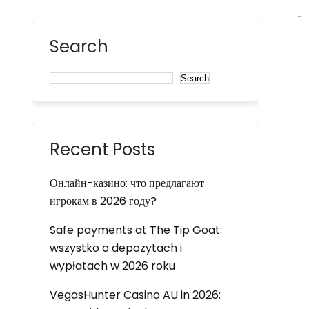
toto togel
Search
Search
Recent Posts
Онлайн-казино: что предлагают
игрокам в 2026 году?
Safe payments at The Tip Goat:
wszystko o depozytach i
wypłatach w 2026 roku
VegasHunter Casino AU in 2026: