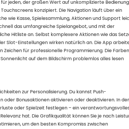
 für jeden, der großen Wert auf unkomplizierte Bedienung
r Touchscreens konzipiert. Die Navigation läuft über ein
iche wie Kasse, Spielesammlung, Aktionen und Support lei
zschnell das umfangreiche Spielangebot, und mit der
liche Hitliste an. Selbst komplexere Aktionen wie das Set
r Slot-Einstellungen wirken natürlich an. Die App arbeit
ein Zeichen für professionelle Programmierung. Die Farbe
 Sonnenlicht auf dem Bildschirm problemlos alles lesen
ichkeiten zur Personalisierung. Du kannst Push-
n oder Bonusaktionen aktivieren oder deaktivieren. In de
rluste oder Spielzeit festlegen – ein verantwortungsvolle
Relevanz hat. Die Grafikqualität können Sie je nach Leist
optimieren, um den besten Kompromiss zwischen