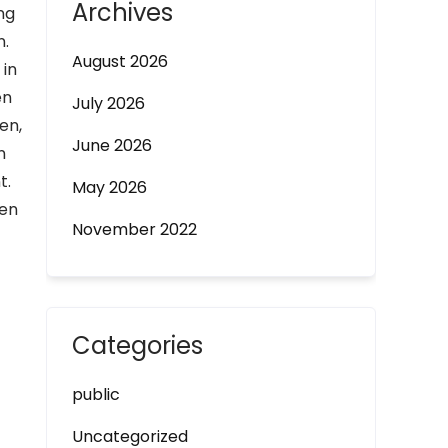
Archives
ng
n.
August 2026
 in
en
July 2026
en,
June 2026
n
t.
May 2026
den
November 2022
Categories
public
Uncategorized