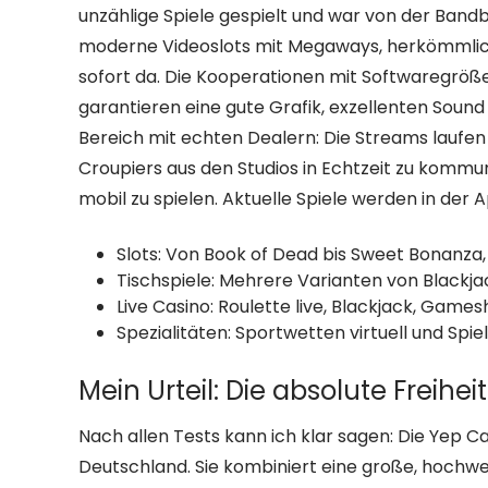
unzählige Spiele gespielt und war von der Bandbr
moderne Videoslots mit Megaways, herkömmliche 
sofort da. Die Kooperationen mit Softwaregröße
garantieren eine gute Grafik, exzellenten Soun
Bereich mit echten Dealern: Die Streams laufen i
Croupiers aus den Studios in Echtzeit zu kommuniz
mobil zu spielen. Aktuelle Spiele werden in de
Slots: Von Book of Dead bis Sweet Bonanza, 
Tischspiele: Mehrere Varianten von Blackja
Live Casino: Roulette live, Blackjack, Game
Spezialitäten: Sportwetten virtuell und Spi
Mein Urteil: Die absolute Freiheit
Nach allen Tests kann ich klar sagen: Die Yep Ca
Deutschland. Sie kombiniert eine große, hochwe