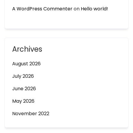
A WordPress Commenter
on
Hello world!
Archives
August 2026
July 2026
June 2026
May 2026
November 2022