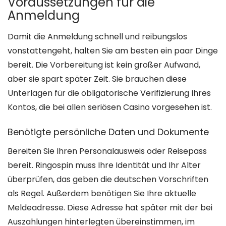
Voraussetzungen für die
Anmeldung
Damit die Anmeldung schnell und reibungslos
vonstattengeht, halten Sie am besten ein paar Dinge
bereit. Die Vorbereitung ist kein großer Aufwand,
aber sie spart später Zeit. Sie brauchen diese
Unterlagen für die obligatorische Verifizierung Ihres
Kontos, die bei allen seriösen Casino vorgesehen ist.
Benötigte persönliche Daten und Dokumente
Bereiten Sie Ihren Personalausweis oder Reisepass
bereit. Ringospin muss Ihre Identität und Ihr Alter
überprüfen, das geben die deutschen Vorschriften
als Regel. Außerdem benötigen Sie Ihre aktuelle
Meldeadresse. Diese Adresse hat später mit der bei
Auszahlungen hinterlegten übereinstimmen, im