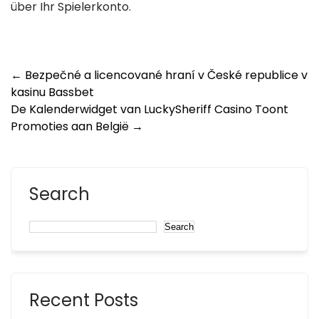
über Ihr Spielerkonto.
←
Bezpečné a licencované hraní v České republice v
kasinu Bassbet
De Kalenderwidget van LuckySheriff Casino Toont
Promoties aan België
→
Search
Search
Recent Posts