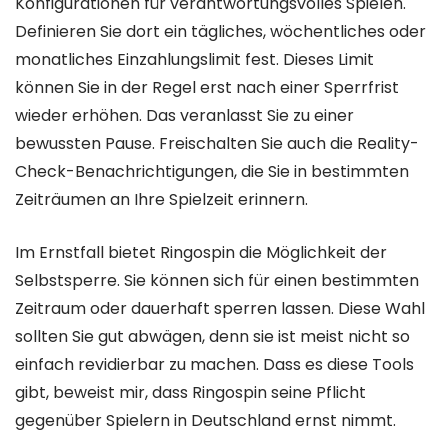
Konfigurationen für verantwortungsvolles Spielen.
Definieren Sie dort ein tägliches, wöchentliches oder
monatliches Einzahlungslimit fest. Dieses Limit
können Sie in der Regel erst nach einer Sperrfrist
wieder erhöhen. Das veranlasst Sie zu einer
bewussten Pause. Freischalten Sie auch die Reality-
Check-Benachrichtigungen, die Sie in bestimmten
Zeiträumen an Ihre Spielzeit erinnern.
Im Ernstfall bietet Ringospin die Möglichkeit der
Selbstsperre. Sie können sich für einen bestimmten
Zeitraum oder dauerhaft sperren lassen. Diese Wahl
sollten Sie gut abwägen, denn sie ist meist nicht so
einfach revidierbar zu machen. Dass es diese Tools
gibt, beweist mir, dass Ringospin seine Pflicht
gegenüber Spielern in Deutschland ernst nimmt.