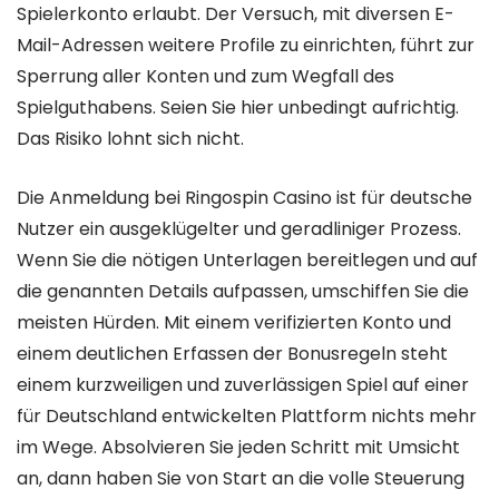
Spielerkonto erlaubt. Der Versuch, mit diversen E-
Mail-Adressen weitere Profile zu einrichten, führt zur
Sperrung aller Konten und zum Wegfall des
Spielguthabens. Seien Sie hier unbedingt aufrichtig.
Das Risiko lohnt sich nicht.
Die Anmeldung bei Ringospin Casino ist für deutsche
Nutzer ein ausgeklügelter und geradliniger Prozess.
Wenn Sie die nötigen Unterlagen bereitlegen und auf
die genannten Details aufpassen, umschiffen Sie die
meisten Hürden. Mit einem verifizierten Konto und
einem deutlichen Erfassen der Bonusregeln steht
einem kurzweiligen und zuverlässigen Spiel auf einer
für Deutschland entwickelten Plattform nichts mehr
im Wege. Absolvieren Sie jeden Schritt mit Umsicht
an, dann haben Sie von Start an die volle Steuerung