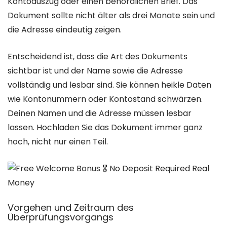
Kontoauszug oder einen behördlichen Brief. Das
Dokument sollte nicht älter als drei Monate sein und
die Adresse eindeutig zeigen.
Entscheidend ist, dass die Art des Dokuments
sichtbar ist und der Name sowie die Adresse
vollständig und lesbar sind. Sie können heikle Daten
wie Kontonummern oder Kontostand schwärzen.
Deinen Namen und die Adresse müssen lesbar
lassen. Hochladen Sie das Dokument immer ganz
hoch, nicht nur einen Teil.
Vorgehen und Zeitraum des
Überprüfungsvorgangs