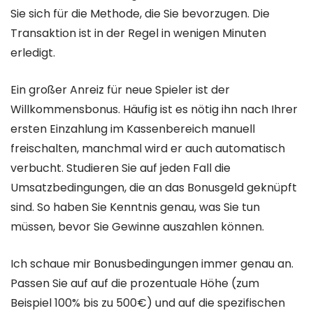
Sie sich für die Methode, die Sie bevorzugen. Die
Transaktion ist in der Regel in wenigen Minuten
erledigt.
Ein großer Anreiz für neue Spieler ist der
Willkommensbonus. Häufig ist es nötig ihn nach Ihrer
ersten Einzahlung im Kassenbereich manuell
freischalten, manchmal wird er auch automatisch
verbucht. Studieren Sie auf jeden Fall die
Umsatzbedingungen, die an das Bonusgeld geknüpft
sind. So haben Sie Kenntnis genau, was Sie tun
müssen, bevor Sie Gewinne auszahlen können.
Ich schaue mir Bonusbedingungen immer genau an.
Passen Sie auf auf die prozentuale Höhe (zum
Beispiel 100% bis zu 500€) und auf die spezifischen