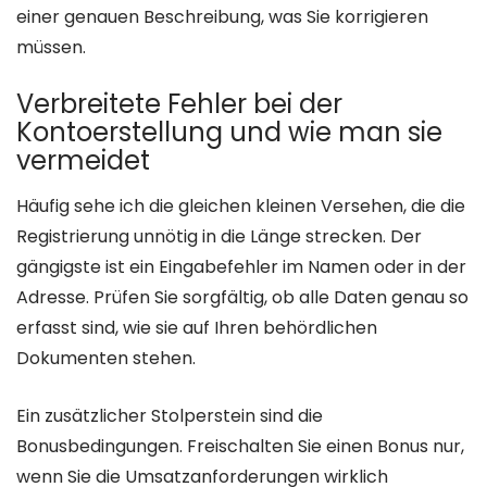
einer genauen Beschreibung, was Sie korrigieren
müssen.
Verbreitete Fehler bei der
Kontoerstellung und wie man sie
vermeidet
Häufig sehe ich die gleichen kleinen Versehen, die die
Registrierung unnötig in die Länge strecken. Der
gängigste ist ein Eingabefehler im Namen oder in der
Adresse. Prüfen Sie sorgfältig, ob alle Daten genau so
erfasst sind, wie sie auf Ihren behördlichen
Dokumenten stehen.
Ein zusätzlicher Stolperstein sind die
Bonusbedingungen. Freischalten Sie einen Bonus nur,
wenn Sie die Umsatzanforderungen wirklich