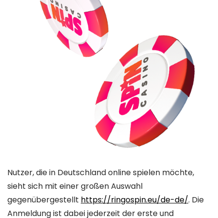
Nutzer, die in Deutschland online spielen möchte,
sieht sich mit einer großen Auswahl
gegenübergestellt
https://ringospin.eu/de-de/
. Die
Anmeldung ist dabei jederzeit der erste und