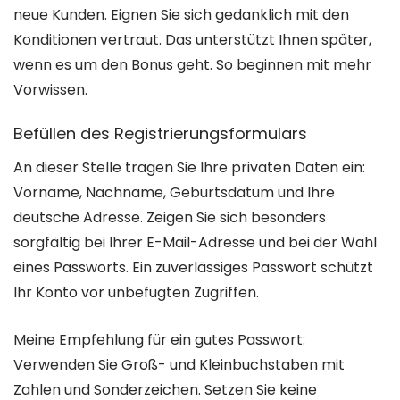
neue Kunden. Eignen Sie sich gedanklich mit den
Konditionen vertraut. Das unterstützt Ihnen später,
wenn es um den Bonus geht. So beginnen mit mehr
Vorwissen.
Befüllen des Registrierungsformulars
An dieser Stelle tragen Sie Ihre privaten Daten ein:
Vorname, Nachname, Geburtsdatum und Ihre
deutsche Adresse. Zeigen Sie sich besonders
sorgfältig bei Ihrer E-Mail-Adresse und bei der Wahl
eines Passworts. Ein zuverlässiges Passwort schützt
Ihr Konto vor unbefugten Zugriffen.
Meine Empfehlung für ein gutes Passwort:
Verwenden Sie Groß- und Kleinbuchstaben mit
Zahlen und Sonderzeichen. Setzen Sie keine