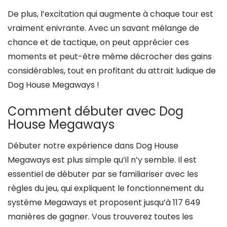
De plus, l’excitation qui augmente à chaque tour est
vraiment enivrante. Avec un savant mélange de
chance et de tactique, on peut apprécier ces
moments et peut-être même décrocher des gains
considérables, tout en profitant du attrait ludique de
Dog House Megaways !
Comment débuter avec Dog
House Megaways
Débuter notre expérience dans Dog House
Megaways est plus simple qu’il n’y semble. Il est
essentiel de débuter par se familiariser avec les
règles du jeu, qui expliquent le fonctionnement du
système Megaways et proposent jusqu’à 117 649
manières de gagner. Vous trouverez toutes les