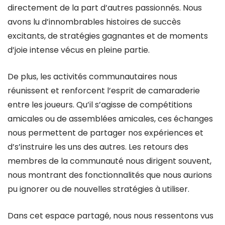
directement de la part d’autres passionnés. Nous
avons lu d’innombrables histoires de succès
excitants, de stratégies gagnantes et de moments
d’joie intense vécus en pleine partie.
De plus, les activités communautaires nous
réunissent et renforcent l’esprit de camaraderie
entre les joueurs. Qu’il s’agisse de compétitions
amicales ou de assemblées amicales, ces échanges
nous permettent de partager nos expériences et
d’s’instruire les uns des autres. Les retours des
membres de la communauté nous dirigent souvent,
nous montrant des fonctionnalités que nous aurions
pu ignorer ou de nouvelles stratégies à utiliser.
Dans cet espace partagé, nous nous ressentons vus