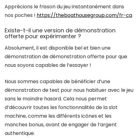
Apprécions le frisson du jeu instantanément dans
nos poches !
https://theboathousegroup.com/fr-ca
Existe-t-il une version de démonstration
offerte pour expérimenter ?
Absolument, il est disponible bel et bien une
démonstration de démonstration offerte pour que
nous soyons capables de l’essayer !
Nous sommes capables de bénéficier d’une
démonstration de test pour nous habituer avec le jeu
sans le moindre hasard. Cela nous permet
d’découvrir toutes les fonctionnalités de la slot
machine, comme les différents icônes et les
manches bonus, avant de engager de l’argent
authentique.