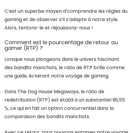
C’est un superbe moyen d’comprendre les règles du
gaming et de observer s’il s’adapte à notre style.
Alors, tentons-le et réjouissons-nous !
Comment est le pourcentage de retour au
gamer (RTP) ?
Lorsque nous plongeons dans le univers fascinant
des bandits manchots, le ratio de RTP brille comme
une guide, éclairant notre voyage de gaming.
Dans The Dog House Megaways, le ratio de
redistribution (RTP) est établi à un substantiel 96,55
%, ce qui en fait un option concurrentiel dans la
comparaison des bandits manchots.
Avec ce retour, nous pouvons entamer notre voyage