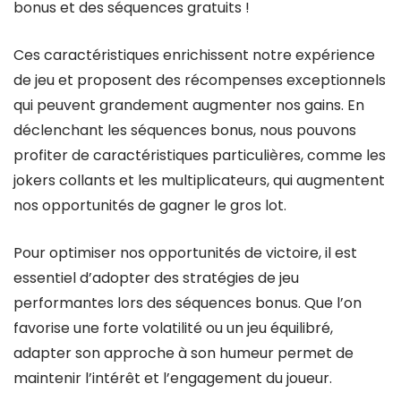
bonus et des séquences gratuits !
Ces caractéristiques enrichissent notre expérience
de jeu et proposent des récompenses exceptionnels
qui peuvent grandement augmenter nos gains. En
déclenchant les séquences bonus, nous pouvons
profiter de caractéristiques particulières, comme les
jokers collants et les multiplicateurs, qui augmentent
nos opportunités de gagner le gros lot.
Pour optimiser nos opportunités de victoire, il est
essentiel d’adopter des stratégies de jeu
performantes lors des séquences bonus. Que l’on
favorise une forte volatilité ou un jeu équilibré,
adapter son approche à son humeur permet de
maintenir l’intérêt et l’engagement du joueur.