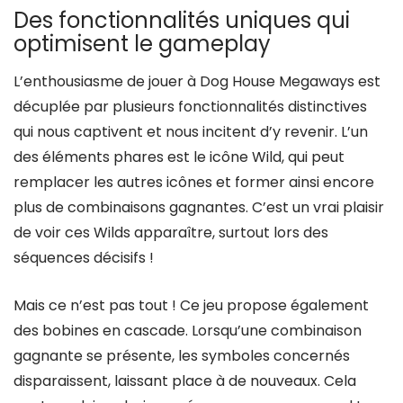
Des fonctionnalités uniques qui
optimisent le gameplay
L’enthousiasme de jouer à Dog House Megaways est
décuplée par plusieurs fonctionnalités distinctives
qui nous captivent et nous incitent d’y revenir. L’un
des éléments phares est le icône Wild, qui peut
remplacer les autres icônes et former ainsi encore
plus de combinaisons gagnantes. C’est un vrai plaisir
de voir ces Wilds apparaître, surtout lors des
séquences décisifs !
Mais ce n’est pas tout ! Ce jeu propose également
des bobines en cascade. Lorsqu’une combinaison
gagnante se présente, les symboles concernés
disparaissent, laissant place à de nouveaux. Cela