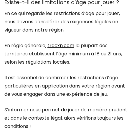
Existe-t-il des limitations d’âge pour jouer ?
En ce qui regarde les restrictions d’âge pour jouer,
nous devons considérer des exigences légales en
vigueur dans notre région.
En règle générale,
tracxn.com
la plupart des
territoires établissent l’âge minimum à 18 ou 21 ans,
selon les régulations locales.
Il est essentiel de confirmer les restrictions d’âge
particulières en application dans votre région avant
de vous engager dans une expérience de jeu.
S’informer nous permet de jouer de manière prudent
et dans le contexte légal, alors vérifions toujours les
conditions !