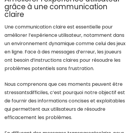
grâce à une communication
claire
Une communication claire est essentielle pour
améliorer l’expérience utilisateur, notamment dans
un environnement dynamique comme celui des jeux
en ligne. Face à des messages d’erreur, les joueurs
ont besoin d’instructions claires pour résoudre les
problèmes potentiels sans frustration.
Nous comprenons que ces moments peuvent être
stressantsdifficiles, c’est pourquoi notre objectif est
de fournir des informations concises et exploitables
qui permettent aux utilisateurs de résoudre
efficacement les problèmes.