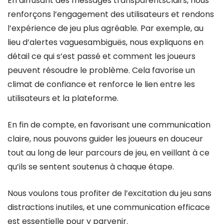
En diffusant des messages transparentsclairs, nous
renforçons l’engagement des utilisateurs et rendons
l’expérience de jeu plus agréable. Par exemple, au
lieu d’alertes vaguesambiguës, nous expliquons en
détail ce qui s’est passé et comment les joueurs
peuvent résoudre le problème. Cela favorise un
climat de confiance et renforce le lien entre les
utilisateurs et la plateforme.
En fin de compte, en favorisant une communication
claire, nous pouvons guider les joueurs en douceur
tout au long de leur parcours de jeu, en veillant à ce
qu’ils se sentent soutenus à chaque étape.
Nous voulons tous profiter de l’excitation du jeu sans
distractions inutiles, et une communication efficace
est essentielle pour y parvenir.