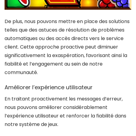
De plus, nous pouvons mettre en place des solutions
telles que des astuces de résolution de problèmes
automatiques ou des accès directs vers le service
client. Cette approche proactive peut diminuer
significativement la exaspération, favorisant ainsi la
fiabilité et l’engagement au sein de notre
communauté.
Améliorer l’expérience utilisateur
En traitant proactivement les messages d’erreur,
nous pouvons améliorer considérablement
l’expérience utilisateur et renforcer la fiabilité dans
notre système de jeux.