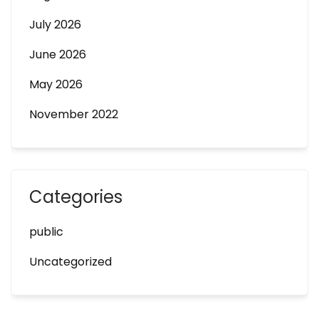
July 2026
June 2026
May 2026
November 2022
Categories
public
Uncategorized