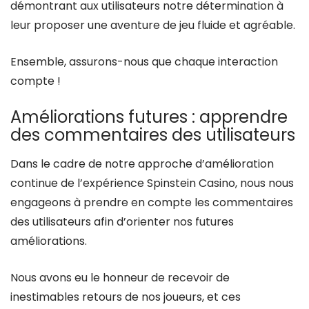
démontrant aux utilisateurs notre détermination à
leur proposer une aventure de jeu fluide et agréable.
Ensemble, assurons-nous que chaque interaction
compte !
Améliorations futures : apprendre
des commentaires des utilisateurs
Dans le cadre de notre approche d’amélioration
continue de l’expérience Spinstein Casino, nous nous
engageons à prendre en compte les commentaires
des utilisateurs afin d’orienter nos futures
améliorations.
Nous avons eu le honneur de recevoir de
inestimables retours de nos joueurs, et ces