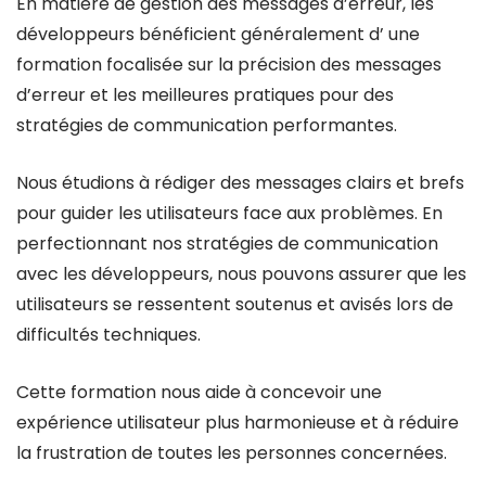
En matière de gestion des messages d’erreur, les
développeurs bénéficient généralement d’ une
formation focalisée sur la précision des messages
d’erreur et les meilleures pratiques pour des
stratégies de communication performantes.
Nous étudions à rédiger des messages clairs et brefs
pour guider les utilisateurs face aux problèmes. En
perfectionnant nos stratégies de communication
avec les développeurs, nous pouvons assurer que les
utilisateurs se ressentent soutenus et avisés lors de
difficultés techniques.
Cette formation nous aide à concevoir une
expérience utilisateur plus harmonieuse et à réduire
la frustration de toutes les personnes concernées.