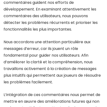
commentaires guident nos efforts de
développement. En examinant attentivement les
commentaires des utilisateurs, nous pouvons
détecter les problèmes récurrents et prioriser les
fonctionnalités les plus importantes.
Nous accordons une attention particulière aux
messages d’erreur, car ils jouent un rôle
fondamental pour guider nos utilisateurs. Afin
d’améliorer la clarté et la compréhension, nous
travaillons activement à la création de messages
plus intuitifs qui permettent aux joueurs de résoudre
les problèmes facilement.
L’intégration de ces commentaires nous permet de
mettre en œuvre des améliorations futures qui non