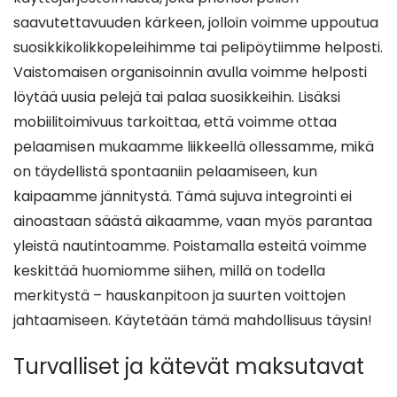
saavutettavuuden kärkeen, jolloin voimme uppoutua
suosikkikolikkopeleihimme tai pelipöytiimme helposti.
Vaistomaisen organisoinnin avulla voimme helposti
löytää uusia pelejä tai palaa suosikkeihin. Lisäksi
mobiilitoimivuus tarkoittaa, että voimme ottaa
pelaamisen mukaamme liikkeellä ollessamme, mikä
on täydellistä spontaaniin pelaamiseen, kun
kaipaamme jännitystä. Tämä sujuva integrointi ei
ainoastaan säästä aikaamme, vaan myös parantaa
yleistä nautintoamme. Poistamalla esteitä voimme
keskittää huomiomme siihen, millä on todella
merkitystä – hauskanpitoon ja suurten voittojen
jahtaamiseen. Käytetään tämä mahdollisuus täysin!
Turvalliset ja kätevät maksutavat