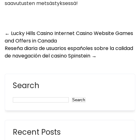
saavutusten metsästyksessä!
←
Lucky Hills Casino Internet Casino Website Games
and Offers in Canada
Reseña diaria de usuarios españoles sobre la calidad
de navegación del casino Spinstein
→
Search
Search
Recent Posts