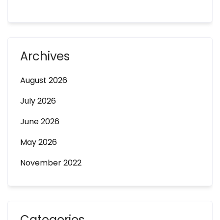
Archives
August 2026
July 2026
June 2026
May 2026
November 2022
Categories