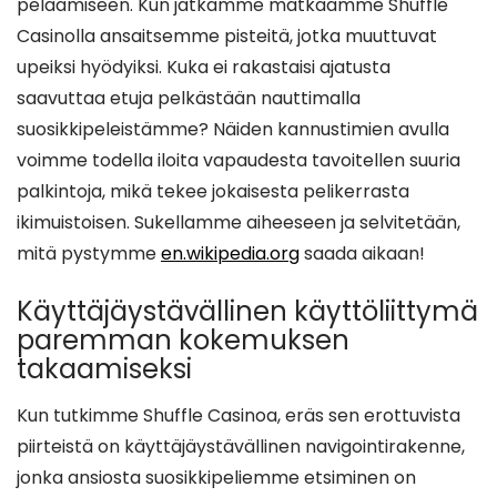
pelaamiseen. Kun jatkamme matkaamme Shuffle
Casinolla ansaitsemme pisteitä, jotka muuttuvat
upeiksi hyödyiksi. Kuka ei rakastaisi ajatusta
saavuttaa etuja pelkästään nauttimalla
suosikkipeleistämme? Näiden kannustimien avulla
voimme todella iloita vapaudesta tavoitellen suuria
palkintoja, mikä tekee jokaisesta pelikerrasta
ikimuistoisen. Sukellamme aiheeseen ja selvitetään,
mitä pystymme
en.wikipedia.org
saada aikaan!
Käyttäjäystävällinen käyttöliittymä
paremman kokemuksen
takaamiseksi
Kun tutkimme Shuffle Casinoa, eräs sen erottuvista
piirteistä on käyttäjäystävällinen navigointirakenne,
jonka ansiosta suosikkipeliemme etsiminen on