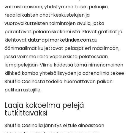
varmistamiseen; yhdistymme toisiin pelaajiin
reaaliaikaisten chat-keskustelujen ja
vuorovaikutteisten toimintojen avulla, jotka
parantavat pelaamiskokemusta. Elävät grafiikat ja
kiehtovat
data-api.marketindex.com.au
äänimaailmat kuljettavat pelaajat eri maailmaan,
jossa voimme iloita vapauksista pelatessaan
lempipelejään. Viime kädessä tämä nimenomainen
kiihkeä kombo yhteisöllisyyden ja adrenaliinia tekee
Shuffle Casinosta todella huomattavan paikan
peliharrastajille.
Laaja kokoelma pelejä
tutkittavaksi
Shuffle Casinolla jännitys ei tule ainoastaan