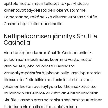
ajattelematta, miten tällaiset tekijät yhdessä
kohentavat täydellistä pelikokemustamme.
Katsotaanpa, mikä seikka oikeasti erottaa Shuffle
Casinon kilpailluilla markkinoilla.
Nettipelaamisen jännitys Shuffle
Casinolla
Aina kun uppoudumme Shuffle Casinon online-
pelaamisen maailmaan, koemme väistämättä
jännityksen, joka muodostuu eloisasta
virtuaaliympäristöstä, joka on pullollaan loputtomia
tilaisuuksia. Pelin kiihko on käsin kosketeltavaa;
jokainen kiekon pyöräytys ja korttien sekoitus tuo
mukanaan aistiemme virkistävän eloisan ilmapiirin.
Shuffle Casinon erottaa toisista sen omistautuminen
todellisen virtuaalisen kanssakäymisen