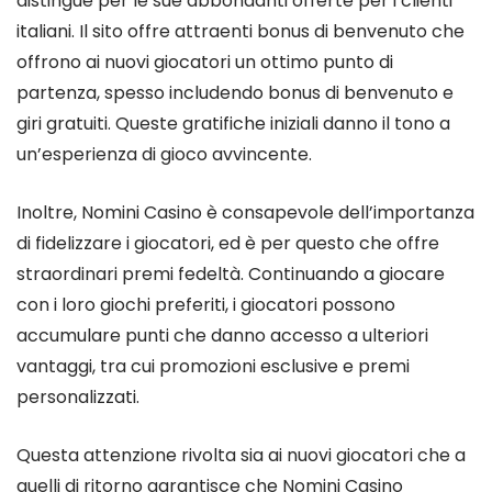
distingue per le sue abbondanti offerte per i clienti
italiani. Il sito offre attraenti bonus di benvenuto che
offrono ai nuovi giocatori un ottimo punto di
partenza, spesso includendo bonus di benvenuto e
giri gratuiti. Queste gratifiche iniziali danno il tono a
un’esperienza di gioco avvincente.
Inoltre, Nomini Casino è consapevole dell’importanza
di fidelizzare i giocatori, ed è per questo che offre
straordinari premi fedeltà. Continuando a giocare
con i loro giochi preferiti, i giocatori possono
accumulare punti che danno accesso a ulteriori
vantaggi, tra cui promozioni esclusive e premi
personalizzati.
Questa attenzione rivolta sia ai nuovi giocatori che a
quelli di ritorno garantisce che Nomini Casino