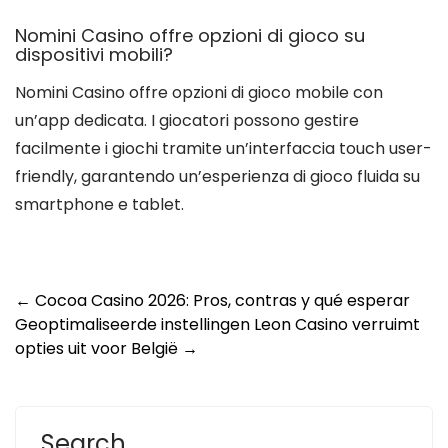
Nomini Casino offre opzioni di gioco su
dispositivi mobili?
Nomini Casino offre opzioni di gioco mobile con
un’app dedicata. I giocatori possono gestire
facilmente i giochi tramite un’interfaccia touch user-
friendly, garantendo un’esperienza di gioco fluida su
smartphone e tablet.
←
Cocoa Casino 2026: Pros, contras y qué esperar
Geoptimaliseerde instellingen Leon Casino verruimt
opties uit voor België
→
Search