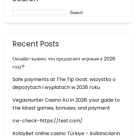
Search
Recent Posts
Онлайн-казино: что предлагают игрокам в 2026
году?
Safe payments at The Tip Goat: wszystko o
depozytach i wypłatach w 2026 roku
VegasHunter Casino AU in 2026: your guide to
the latest games, bonuses, and payment
cw-check-https://test.com/
KolayBet online casino Türkiye – kullanıcıların