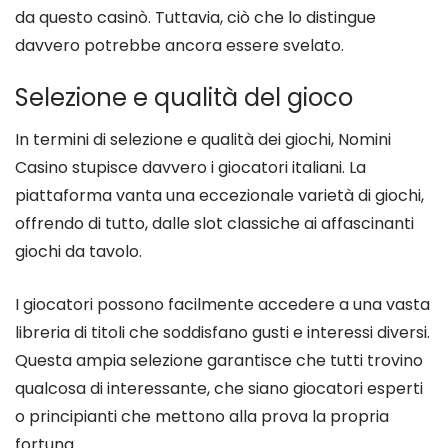
da questo casinò. Tuttavia, ciò che lo distingue
davvero potrebbe ancora essere svelato.
Selezione e qualità del gioco
In termini di selezione e qualità dei giochi, Nomini
Casino stupisce davvero i giocatori italiani. La
piattaforma vanta una eccezionale varietà di giochi,
offrendo di tutto, dalle slot classiche ai affascinanti
giochi da tavolo.
I giocatori possono facilmente accedere a una vasta
libreria di titoli che soddisfano gusti e interessi diversi.
Questa ampia selezione garantisce che tutti trovino
qualcosa di interessante, che siano giocatori esperti
o principianti che mettono alla prova la propria
fortuna.