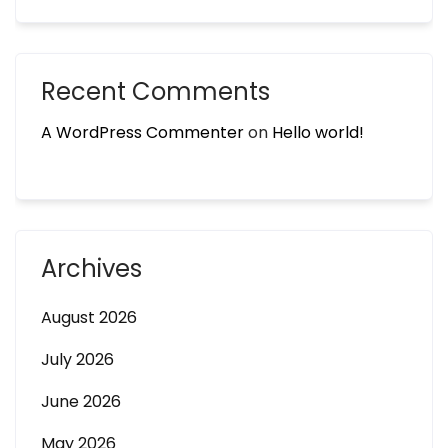
Recent Comments
A WordPress Commenter
on
Hello world!
Archives
August 2026
July 2026
June 2026
May 2026