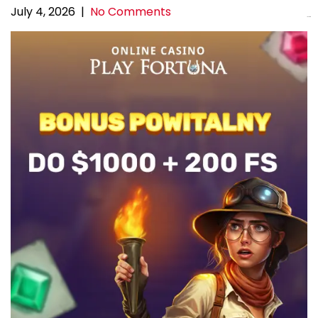
July 4, 2026
|
No Comments
jacktoto