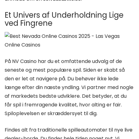
Et Univers af Underholdning Lige
ved Fingrene
På NV Casino har du et omfattende udvalg af de
seneste og mest populære spil. Siden er skabt så
den er let at navigere på. Du behøver ikke lede
længe efter din næste yndling. Vi partner med nogle
af markedets bedste udviklere. Det betyder, at du
får spil i fremragende kvalitet, hvor alting er fair.
Spiloplevelsen er skræddersyet til dig.
Findes alt fra traditionelle spilleautomater til nye live
dealer-borde. Du finder hele tiden noget nyt. Vi