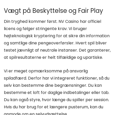
Vægt på Beskyttelse og Fair Play
Din tryghed kommer først. NV Casino har officiel
licens og følger stringente krav. Vi bruger
højteknologisk kryptering for at sikre din information
og samtlige dine pengeoverførsler. Hvert spil bliver
testet jævnligt af neutrale instanser. Det garanterer,
at spilresultaterne er helt tilfældige og upartiske.
Vi er meget opmærksomme på ansvarlig
spiladfærd. Derfor har vi integreret funktioner, så du
selv kan bestemme dine begrænsninger. Du kan
bestemme et loft for daglige indbetalinger eller tab.
Du kan også styre, hvor længe du spiller per session.
Hvis du har brug for et længere pusterum, kan du
anmode om en selvudsættelse.