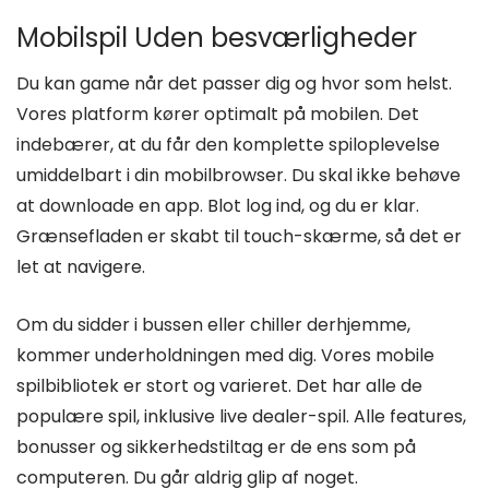
Mobilspil Uden besværligheder
Du kan game når det passer dig og hvor som helst.
Vores platform kører optimalt på mobilen. Det
indebærer, at du får den komplette spiloplevelse
umiddelbart i din mobilbrowser. Du skal ikke behøve
at downloade en app. Blot log ind, og du er klar.
Grænsefladen er skabt til touch-skærme, så det er
let at navigere.
Om du sidder i bussen eller chiller derhjemme,
kommer underholdningen med dig. Vores mobile
spilbibliotek er stort og varieret. Det har alle de
populære spil, inklusive live dealer-spil. Alle features,
bonusser og sikkerhedstiltag er de ens som på
computeren. Du går aldrig glip af noget.