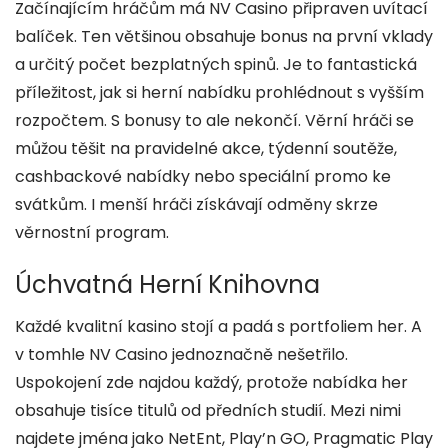
Začínajícím hráčům má NV Casino připraven uvítací
balíček. Ten většinou obsahuje bonus na první vklady
a určitý počet bezplatných spinů. Je to fantastická
příležitost, jak si herní nabídku prohlédnout s vyšším
rozpočtem. S bonusy to ale nekončí. Věrní hráči se
můžou těšit na pravidelné akce, týdenní soutěže,
cashbackové nabídky nebo speciální promo ke
svátkům. I menší hráči získávají odměny skrze
věrnostní program.
Úchvatná Herní Knihovna
Každé kvalitní kasino stojí a padá s portfoliem her. A
v tomhle NV Casino jednoznačně nešetřilo.
Uspokojení zde najdou každý, protože nabídka her
obsahuje tisíce titulů od předních studií. Mezi nimi
najdete jména jako NetEnt, Play’n GO, Pragmatic Play