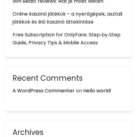
Win Beast reviews: wat je moet weten
Online kaszinó játékok – a nyerőgépek, asztali
játékok és élő kaszinó áttekintése
Free Subscription for OnlyFans: Step‑by‑Step
Guide, Privacy Tips & Mobile Access
Recent Comments
A WordPress Commenter
on
Hello world!
Archives