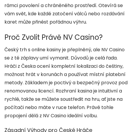
rámci povolení a chráněného prostředí. Otevírá se
vám svět, kde každé zatočení válců nebo rozdávání
karet může přinést pořádnou výhru.
Proč Zvolit Právě NV Casino?
Český trh s online kasiny je přeplněný, ale NV Casino
se z té záplavy umí vymanit. Důvodů je celá řada.
Hráči z Česka ocení kompletní lokalizaci do češtiny,
možnost hrát v korunách a používat místní platební
metody. Základem je poctivý a bezpečný provoz pod
renomovanou licencí. Rozhraní kasina je intuitivní a
rychlé, takže se můžete soustředit na hru, ať jste na
počítači nebo máte v ruce telefon. Právě tohle
propojení dělá z NV Casino ideální volbu.
Zásadní Výhody pro České Hráče