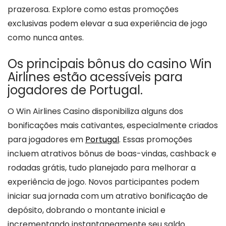
prazerosa. Explore como estas promoções
exclusivas podem elevar a sua experiência de jogo
como nunca antes.
Os principais bônus do casino Win
Airlines estão acessíveis para
jogadores de Portugal.
O Win Airlines Casino disponibiliza alguns dos
bonificações mais cativantes, especialmente criados
para jogadores em
Portugal
. Essas promoções
incluem atrativos bônus de boas-vindas, cashback e
rodadas grátis, tudo planejado para melhorar a
experiência de jogo. Novos participantes podem
iniciar sua jornada com um atrativo bonificação de
depósito, dobrando o montante inicial e
incrementando instantaneamente seu saldo.