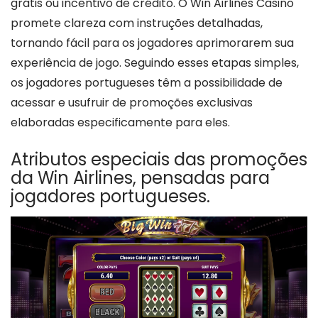
grátis ou incentivo de crédito. O Win Airlines Casino
promete clareza com instruções detalhadas,
tornando fácil para os jogadores aprimorarem sua
experiência de jogo. Seguindo esses etapas simples,
os jogadores portugueses têm a possibilidade de
acessar e usufruir de promoções exclusivas
elaboradas especificamente para eles.
Atributos especiais das promoções
da Win Airlines, pensadas para
jogadores portugueses.