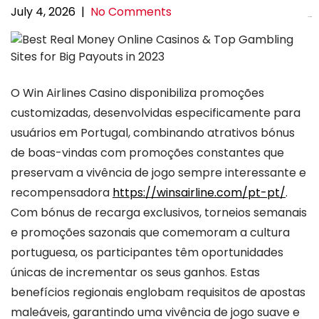
July 4, 2026
|
No Comments
jacktoto
O Win Airlines Casino disponibiliza promoções
customizadas, desenvolvidas especificamente para
usuários em Portugal, combinando atrativos bónus
de boas-vindas com promoções constantes que
preservam a vivência de jogo sempre interessante e
recompensadora
https://winsairline.com/pt-pt/
.
Com bónus de recarga exclusivos, torneios semanais
e promoções sazonais que comemoram a cultura
portuguesa, os participantes têm oportunidades
únicas de incrementar os seus ganhos. Estas
benefícios regionais englobam requisitos de apostas
maleáveis, garantindo uma vivência de jogo suave e