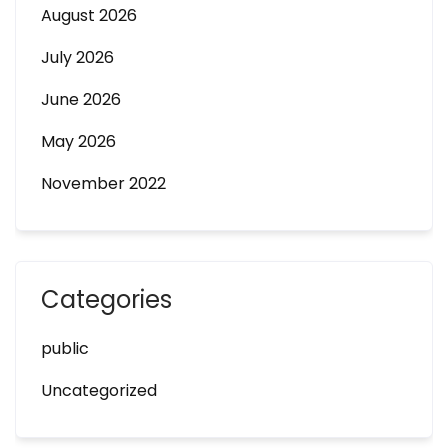
August 2026
July 2026
June 2026
May 2026
November 2022
Categories
public
Uncategorized