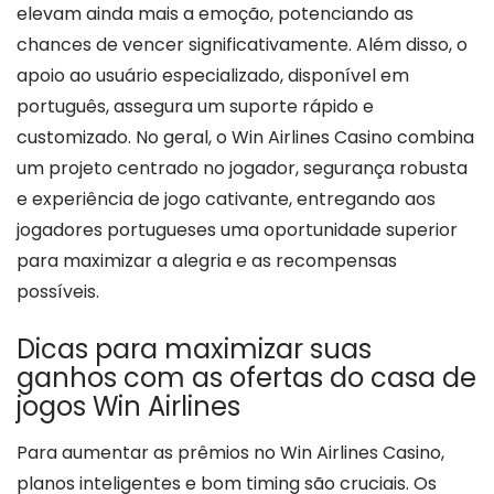
elevam ainda mais a emoção, potenciando as
chances de vencer significativamente. Além disso, o
apoio ao usuário especializado, disponível em
português, assegura um suporte rápido e
customizado. No geral, o Win Airlines Casino combina
um projeto centrado no jogador, segurança robusta
e experiência de jogo cativante, entregando aos
jogadores portugueses uma oportunidade superior
para maximizar a alegria e as recompensas
possíveis.
Dicas para maximizar suas
ganhos com as ofertas do casa de
jogos Win Airlines
Para aumentar as prêmios no Win Airlines Casino,
planos inteligentes e bom timing são cruciais. Os