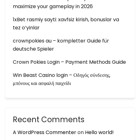
maximize your gameplay in 2026
1xBet rasmiy sayti: xavfsiz kirish, bonuslar va
tez o’yinlar
crownpokies au – kompletter Guide für
deutsche Spieler
Crown Pokies Login – Payment Methods Guide
Win Beast Casino login – Οδηγός σύνδεσης,
μπόνους και ασφαλή παιχνίδι
Recent Comments
A WordPress Commenter
on
Hello world!