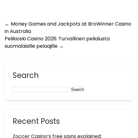
←
Money Games and Jackpots at BroWinner Casino
in Australia
Pelikioski Casino 2026: Turvallinen pelialusta
suomalaisille pelaajille
→
Search
Search
Recent Posts
Zoccer Casino’s free spins explained: