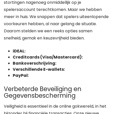
stortingen nagenoeg onmiddellijk op je
spelersaccount terechtkomen. Maar we hebben
meer in huis. We snappen dat spelers uiteenlopende
voorkeuren hebben, al naar gelang de situatie.
Daarom stelden we een reeks opties samen
snelheid, gemak en keuzevrijheid bieden.
iDEAL:
Creditcards (Visa/Mastercard):
Bankoverschrijving:
Verschillende E-wallets:
PayPal:
Verbeterde Beveiliging en
Gegevensbescherming
Veiligheid is essentieel in de online gokwereld, in het
bijzonder bij financiële transacties. Onze nieuwe