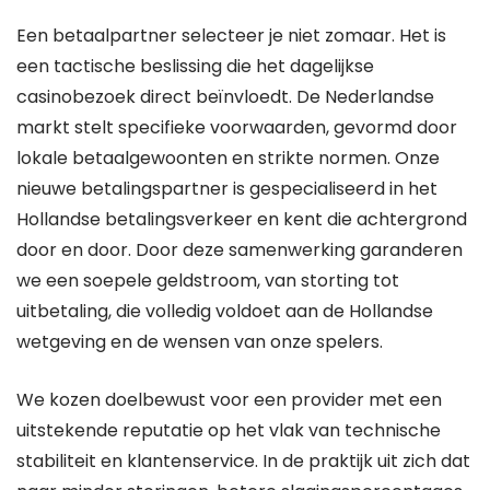
Een betaalpartner selecteer je niet zomaar. Het is
een tactische beslissing die het dagelijkse
casinobezoek direct beïnvloedt. De Nederlandse
markt stelt specifieke voorwaarden, gevormd door
lokale betaalgewoonten en strikte normen. Onze
nieuwe betalingspartner is gespecialiseerd in het
Hollandse betalingsverkeer en kent die achtergrond
door en door. Door deze samenwerking garanderen
we een soepele geldstroom, van storting tot
uitbetaling, die volledig voldoet aan de Hollandse
wetgeving en de wensen van onze spelers.
We kozen doelbewust voor een provider met een
uitstekende reputatie op het vlak van technische
stabiliteit en klantenservice. In de praktijk uit zich dat