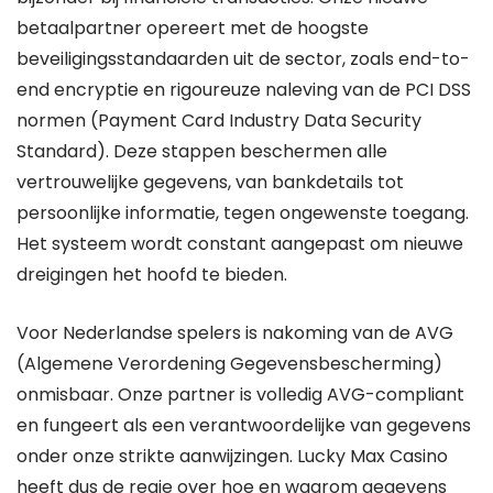
betaalpartner opereert met de hoogste
beveiligingsstandaarden uit de sector, zoals end-to-
end encryptie en rigoureuze naleving van de PCI DSS
normen (Payment Card Industry Data Security
Standard). Deze stappen beschermen alle
vertrouwelijke gegevens, van bankdetails tot
persoonlijke informatie, tegen ongewenste toegang.
Het systeem wordt constant aangepast om nieuwe
dreigingen het hoofd te bieden.
Voor Nederlandse spelers is nakoming van de AVG
(Algemene Verordening Gegevensbescherming)
onmisbaar. Onze partner is volledig AVG-compliant
en fungeert als een verantwoordelijke van gegevens
onder onze strikte aanwijzingen. Lucky Max Casino
heeft dus de regie over hoe en waarom gegevens