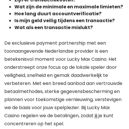
Wat zijn de minimale en maximale limieten?
Hoe lang duurt accountverificatie?
Is mijn geld veilig tijdens een transactie?
Wat als een transactie mislukt?
De exclusieve payment partnership met een
toonaangevende Nederlandse provider is een
betekenisvol moment voor Lucky Max Casino. Het
onderstreept onze focus op de lokale speler door
veiligheid, snelheid en gemak daadwerkelijk te
verbeteren. Met een breed aanbod aan vertrouwde
betaalmethodes, sterke gegevensbescherming en
plannen voor toekomstige vernieuwing, verstevigen
we de basis voor jouw spelplezier. Bij Lucky Max
Casino regelen we de betalingen, zodat jij je kunt
concentreren op het spel.