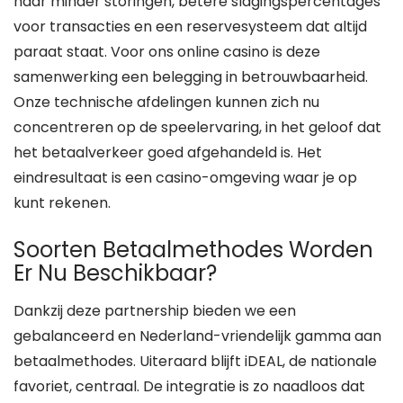
naar minder storingen, betere slagingspercentages
voor transacties en een reservesysteem dat altijd
paraat staat. Voor ons online casino is deze
samenwerking een belegging in betrouwbaarheid.
Onze technische afdelingen kunnen zich nu
concentreren op de speelervaring, in het geloof dat
het betaalverkeer goed afgehandeld is. Het
eindresultaat is een casino-omgeving waar je op
kunt rekenen.
Soorten Betaalmethodes Worden
Er Nu Beschikbaar?
Dankzij deze partnership bieden we een
gebalanceerd en Nederland-vriendelijk gamma aan
betaalmethodes. Uiteraard blijft iDEAL, de nationale
favoriet, centraal. De integratie is zo naadloos dat