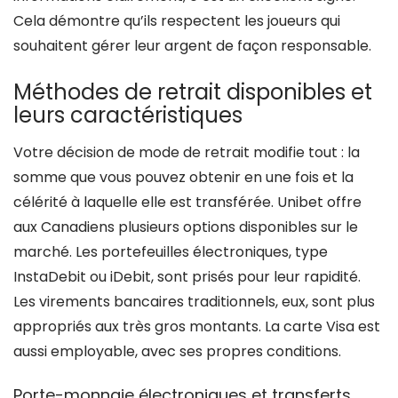
Cela démontre qu’ils respectent les joueurs qui
souhaitent gérer leur argent de façon responsable.
Méthodes de retrait disponibles et
leurs caractéristiques
Votre décision de mode de retrait modifie tout : la
somme que vous pouvez obtenir en une fois et la
célérité à laquelle elle est transférée. Unibet offre
aux Canadiens plusieurs options disponibles sur le
marché. Les portefeuilles électroniques, type
InstaDebit ou iDebit, sont prisés pour leur rapidité.
Les virements bancaires traditionnels, eux, sont plus
appropriés aux très gros montants. La carte Visa est
aussi employable, avec ses propres conditions.
Porte-monnaie électroniques et transferts