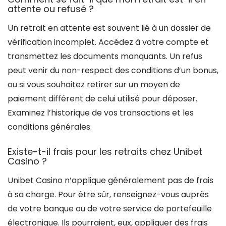
attente ou refusé ?
Un retrait en attente est souvent lié à un dossier de
vérification incomplet. Accédez à votre compte et
transmettez les documents manquants. Un refus
peut venir du non-respect des conditions d’un bonus,
ou si vous souhaitez retirer sur un moyen de
paiement différent de celui utilisé pour déposer.
Examinez l’historique de vos transactions et les
conditions générales.
Existe-t-il frais pour les retraits chez Unibet
Casino ?
Unibet Casino n’applique généralement pas de frais
à sa charge. Pour être sûr, renseignez-vous auprès
de votre banque ou de votre service de portefeuille
électronique. Ils pourraient, eux, appliquer des frais