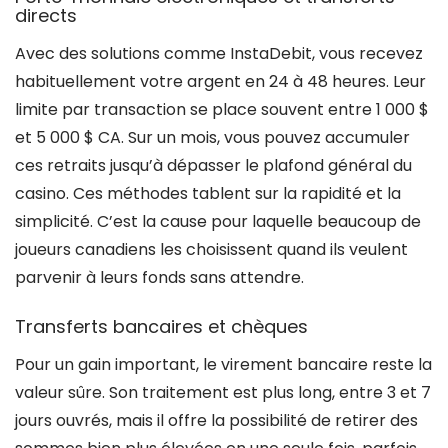
directs
Avec des solutions comme InstaDebit, vous recevez
habituellement votre argent en 24 à 48 heures. Leur
limite par transaction se place souvent entre 1 000 $
et 5 000 $ CA. Sur un mois, vous pouvez accumuler
ces retraits jusqu’à dépasser le plafond général du
casino. Ces méthodes tablent sur la rapidité et la
simplicité. C’est la cause pour laquelle beaucoup de
joueurs canadiens les choisissent quand ils veulent
parvenir à leurs fonds sans attendre.
Transferts bancaires et chèques
Pour un gain important, le virement bancaire reste la
valeur sûre. Son traitement est plus long, entre 3 et 7
jours ouvrés, mais il offre la possibilité de retirer des