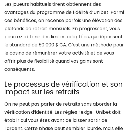
Les joueurs habituels tirent obtiennent des
avantages du programme de fidélité d’Unibet. Parmi
ces bénéfices, on recense parfois une élévation des
plafonds de retrait mensuels. En progressant, vous
pourrez obtenir des limites adaptées, qui dépassent
le standard de 50 000 $ CA. C’est une méthode pour
le casino de rémunérer votre activité et de vous
offrir plus de flexibilité quand vos gains sont
conséquents.
Le processus de vérification et son
impact sur les retraits
On ne peut pas parler de retraits sans aborder la
vérification d’identité. Les règles l’exige : Unibet doit
établir qui vous êtes avant de laisser sortir de
l’argent. Cette phase peut sembler lourde, mais elle