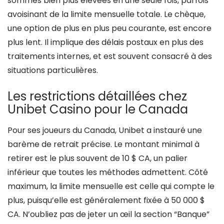
sommes bien plus élevées en une seule fois, parfois
avoisinant de la limite mensuelle totale. Le chèque,
une option de plus en plus peu courante, est encore
plus lent. Il implique des délais postaux en plus des
traitements internes, et est souvent consacré à des
situations particulières.
Les restrictions détaillées chez
Unibet Casino pour le Canada
Pour ses joueurs du Canada, Unibet a instauré une
barème de retrait précise. Le montant minimal à
retirer est le plus souvent de 10 $ CA, un palier
inférieur que toutes les méthodes admettent. Côté
maximum, la limite mensuelle est celle qui compte le
plus, puisqu’elle est généralement fixée à 50 000 $
CA. N’oubliez pas de jeter un œil la section “Banque”