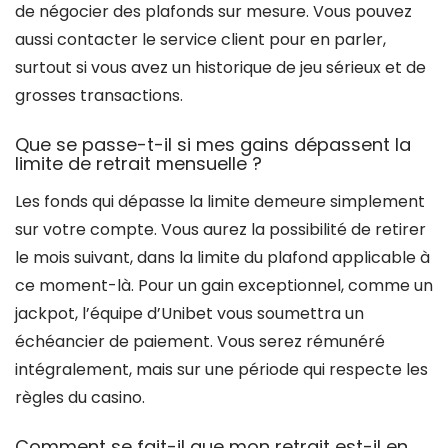
de négocier des plafonds sur mesure. Vous pouvez
aussi contacter le service client pour en parler,
surtout si vous avez un historique de jeu sérieux et de
grosses transactions.
Que se passe-t-il si mes gains dépassent la
limite de retrait mensuelle ?
Les fonds qui dépasse la limite demeure simplement
sur votre compte. Vous aurez la possibilité de retirer
le mois suivant, dans la limite du plafond applicable à
ce moment-là. Pour un gain exceptionnel, comme un
jackpot, l’équipe d’Unibet vous soumettra un
échéancier de paiement. Vous serez rémunéré
intégralement, mais sur une période qui respecte les
règles du casino.
Comment se fait-il que mon retrait est-il en