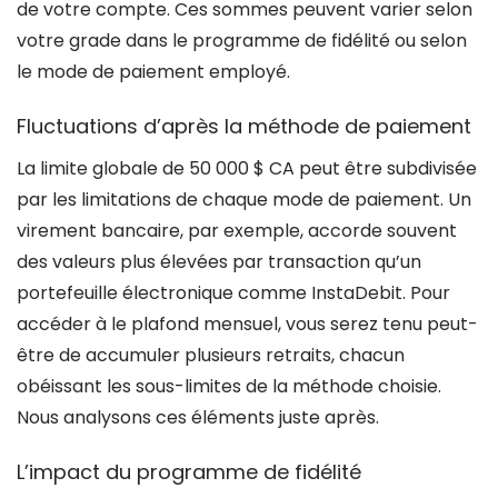
de votre compte. Ces sommes peuvent varier selon
votre grade dans le programme de fidélité ou selon
le mode de paiement employé.
Fluctuations d’après la méthode de paiement
La limite globale de 50 000 $ CA peut être subdivisée
par les limitations de chaque mode de paiement. Un
virement bancaire, par exemple, accorde souvent
des valeurs plus élevées par transaction qu’un
portefeuille électronique comme InstaDebit. Pour
accéder à le plafond mensuel, vous serez tenu peut-
être de accumuler plusieurs retraits, chacun
obéissant les sous-limites de la méthode choisie.
Nous analysons ces éléments juste après.
L’impact du programme de fidélité