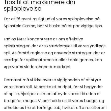
Tips til at maksimere din
spiloplevelse
For at få mest muligt ud af vores spiloplevelse på
Spinstein Casino, bør vi huske på et par vigtige tips.
Lad os først koncentrere os om effektive
spilstrategier, der er skræddersyet til vores yndlings
spil. At forstå reglerne og anvende strategier, der er
særlige for spilleautomater eller table games, kan
øge vores vinderchancer markant.
Dernæst må vi ikke overse vigtigheden af at styre
vores bankroll. At sætte et budget, før vi begynder
at spille, hjælper os med at nyde vores tid uden at
bruge for meget. Vi bør holde os til vores budget og
afholde os fra at forfølge tab, hvilket ofte resulterer i