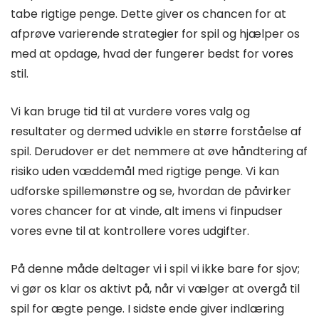
tabe rigtige penge. Dette giver os chancen for at
afprøve varierende strategier for spil og hjælper os
med at opdage, hvad der fungerer bedst for vores
stil.
Vi kan bruge tid til at vurdere vores valg og
resultater og dermed udvikle en større forståelse af
spil. Derudover er det nemmere at øve håndtering af
risiko uden væddemål med rigtige penge. Vi kan
udforske spillemønstre og se, hvordan de påvirker
vores chancer for at vinde, alt imens vi finpudser
vores evne til at kontrollere vores udgifter.
På denne måde deltager vi i spil vi ikke bare for sjov;
vi gør os klar os aktivt på, når vi vælger at overgå til
spil for ægte penge. I sidste ende giver indlæring