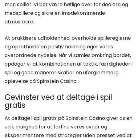
man spiller. Vi bør være høflige over for dealere og
medspillere og sikre en imødekommende
atmosfære.
At praktisere udholdenhed, overholde spillereglerne
og opretholde en positiv holdning øger vores
overordnede nydelse. Når vi samles omkring bordet,
opdager vi, at kombinationen af taktik, færdigheder i
spil og gode manerer skaber en uforglemmelig
oplevelse på Spinstein Casino.
Gevinster ved at deltage i spil
gratis
At deltage i spil gratis på Spinstein Casino giver os en
unik mulighed for at forfine vores evner og
eksperimentere med strategier uden presset ved at