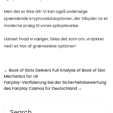
Men det er ikke alt! Vi kan også undersøge
spændende kryptovalutaoptioner, der tilbyder os et
moderne præg til vores spiloplevelse.
Uanset hvad vi vælger, føles det som om, vi dykker
ned i et hav af grænseløse optioner!
←
Book of Slots Delivers Full Analysis of Book of Slot
Mechanics for UK
Fairplay-Verifizierung bei der Sicherheitsbewertung
des Fairplay Casinos für Deutschland
→
Search