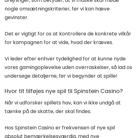
drejninger, som betyder, at vi måske skal møde
nogle omsætningskriterier, før vi kan hæve
gevinster.
Det er vigtigt for os at kontrollere de konkrete vilkår
for kampagnen for at vide, hvad der kræves.
Vi leder efter enhver tydelighed for at kunne nyde
vores gamingoplevelse uden overraskelser, så lad os
undersøge detaljerne, før vi begynder at spille!
Hvor tit tilføjes nye spil til Spinstein Casino?
Når vi udforsker spillets hav, kan vi ikke undgå at
tænke på de skatte, der skal findes.
Hos Spinstein Casino er frekvensen af nye spil
absolut bemærkelsesværdig, med nye