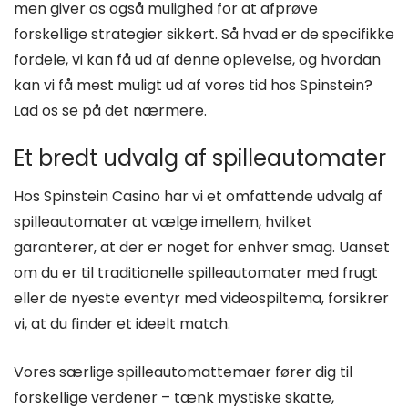
men giver os også mulighed for at afprøve
forskellige strategier sikkert. Så hvad er de specifikke
fordele, vi kan få ud af denne oplevelse, og hvordan
kan vi få mest muligt ud af vores tid hos Spinstein?
Lad os se på det nærmere.
Et bredt udvalg af spilleautomater
Hos Spinstein Casino har vi et omfattende udvalg af
spilleautomater at vælge imellem, hvilket
garanterer, at der er noget for enhver smag. Uanset
om du er til traditionelle spilleautomater med frugt
eller de nyeste eventyr med videospiltema, forsikrer
vi, at du finder et ideelt match.
Vores særlige spilleautomattemaer fører dig til
forskellige verdener – tænk mystiske skatte,