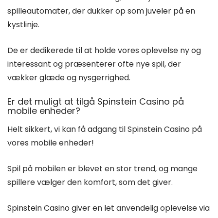
spilleautomater, der dukker op som juveler på en
kystlinje.
De er dedikerede til at holde vores oplevelse ny og
interessant og præsenterer ofte nye spil, der
vækker glæde og nysgerrighed.
Er det muligt at tilgå Spinstein Casino på
mobile enheder?
Helt sikkert, vi kan få adgang til Spinstein Casino på
vores mobile enheder!
Spil på mobilen er blevet en stor trend, og mange
spillere vælger den komfort, som det giver.
Spinstein Casino giver en let anvendelig oplevelse via