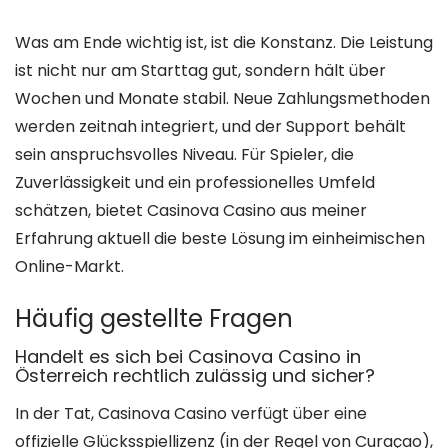
Was am Ende wichtig ist, ist die Konstanz. Die Leistung
ist nicht nur am Starttag gut, sondern hält über
Wochen und Monate stabil. Neue Zahlungsmethoden
werden zeitnah integriert, und der Support behält
sein anspruchsvolles Niveau. Für Spieler, die
Zuverlässigkeit und ein professionelles Umfeld
schätzen, bietet Casinova Casino aus meiner
Erfahrung aktuell die beste Lösung im einheimischen
Online-Markt.
Häufig gestellte Fragen
Handelt es sich bei Casinova Casino in
Österreich rechtlich zulässig und sicher?
In der Tat, Casinova Casino verfügt über eine
offizielle Glücksspiellizenz (in der Regel von Curaçao),