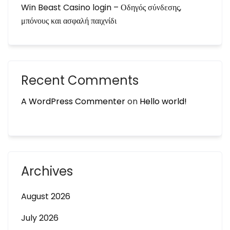
Win Beast Casino login – Οδηγός σύνδεσης,
μπόνους και ασφαλή παιχνίδι
Recent Comments
A WordPress Commenter
on
Hello world!
Archives
August 2026
July 2026