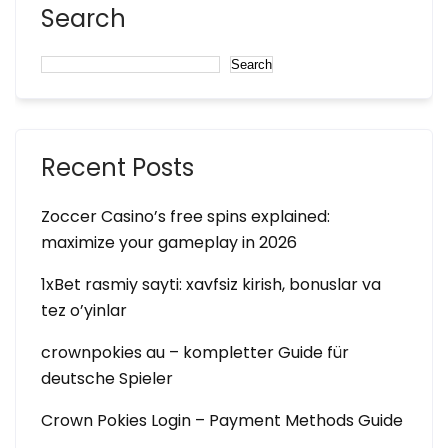
Search
Search
Recent Posts
Zoccer Casino’s free spins explained:
maximize your gameplay in 2026
1xBet rasmiy sayti: xavfsiz kirish, bonuslar va
tez o’yinlar
crownpokies au – kompletter Guide für
deutsche Spieler
Crown Pokies Login – Payment Methods Guide