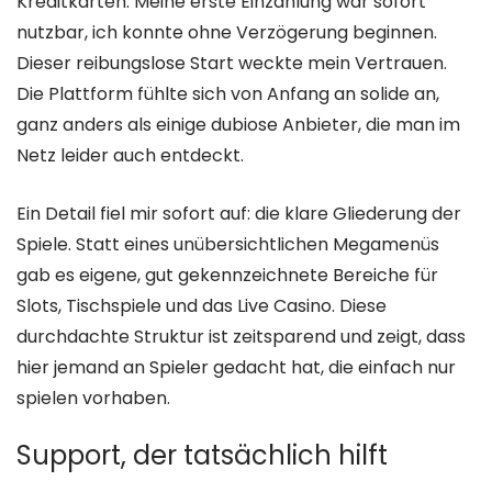
Kreditkarten. Meine erste Einzahlung war sofort
nutzbar, ich konnte ohne Verzögerung beginnen.
Dieser reibungslose Start weckte mein Vertrauen.
Die Plattform fühlte sich von Anfang an solide an,
ganz anders als einige dubiose Anbieter, die man im
Netz leider auch entdeckt.
Ein Detail fiel mir sofort auf: die klare Gliederung der
Spiele. Statt eines unübersichtlichen Megamenüs
gab es eigene, gut gekennzeichnete Bereiche für
Slots, Tischspiele und das Live Casino. Diese
durchdachte Struktur ist zeitsparend und zeigt, dass
hier jemand an Spieler gedacht hat, die einfach nur
spielen vorhaben.
Support, der tatsächlich hilft