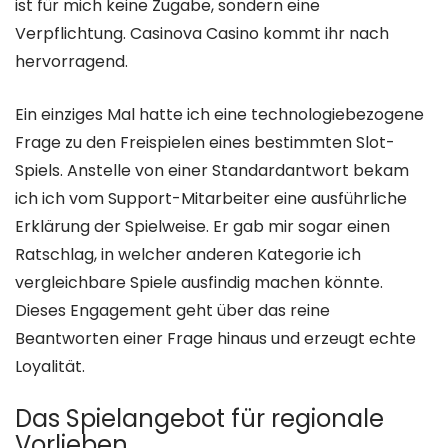
ist für mich keine Zugabe, sondern eine
Verpflichtung. Casinova Casino kommt ihr nach
hervorragend.
Ein einziges Mal hatte ich eine technologiebezogene
Frage zu den Freispielen eines bestimmten Slot-
Spiels. Anstelle von einer Standardantwort bekam
ich ich vom Support-Mitarbeiter eine ausführliche
Erklärung der Spielweise. Er gab mir sogar einen
Ratschlag, in welcher anderen Kategorie ich
vergleichbare Spiele ausfindig machen könnte.
Dieses Engagement geht über das reine
Beantworten einer Frage hinaus und erzeugt echte
Loyalität.
Das Spielangebot für regionale
Vorlieben