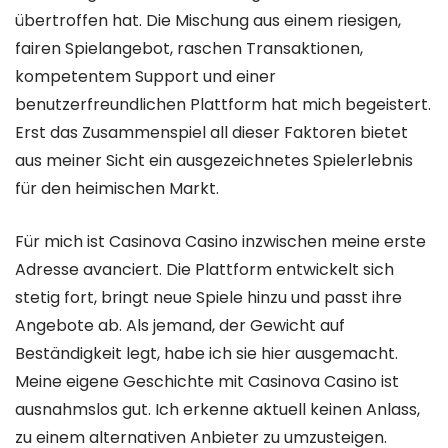
übertroffen hat. Die Mischung aus einem riesigen,
fairen Spielangebot, raschen Transaktionen,
kompetentem Support und einer
benutzerfreundlichen Plattform hat mich begeistert.
Erst das Zusammenspiel all dieser Faktoren bietet
aus meiner Sicht ein ausgezeichnetes Spielerlebnis
für den heimischen Markt.
Für mich ist Casinova Casino inzwischen meine erste
Adresse avanciert. Die Plattform entwickelt sich
stetig fort, bringt neue Spiele hinzu und passt ihre
Angebote ab. Als jemand, der Gewicht auf
Beständigkeit legt, habe ich sie hier ausgemacht.
Meine eigene Geschichte mit Casinova Casino ist
ausnahmslos gut. Ich erkenne aktuell keinen Anlass,
zu einem alternativen Anbieter zu umzusteigen.