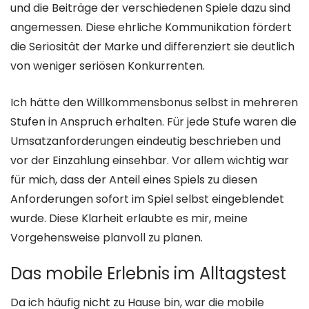
und die Beiträge der verschiedenen Spiele dazu sind
angemessen. Diese ehrliche Kommunikation fördert
die Seriosität der Marke und differenziert sie deutlich
von weniger seriösen Konkurrenten.
Ich hätte den Willkommensbonus selbst in mehreren
Stufen in Anspruch erhalten. Für jede Stufe waren die
Umsatzanforderungen eindeutig beschrieben und
vor der Einzahlung einsehbar. Vor allem wichtig war
für mich, dass der Anteil eines Spiels zu diesen
Anforderungen sofort im Spiel selbst eingeblendet
wurde. Diese Klarheit erlaubte es mir, meine
Vorgehensweise planvoll zu planen.
Das mobile Erlebnis im Alltagstest
Da ich häufig nicht zu Hause bin, war die mobile