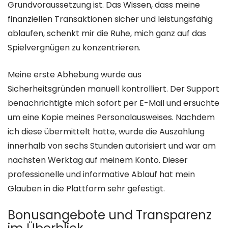
Grundvoraussetzung ist. Das Wissen, dass meine
finanziellen Transaktionen sicher und leistungsfähig
ablaufen, schenkt mir die Ruhe, mich ganz auf das
Spielvergnügen zu konzentrieren.
Meine erste Abhebung wurde aus
Sicherheitsgründen manuell kontrolliert. Der Support
benachrichtigte mich sofort per E-Mail und ersuchte
um eine Kopie meines Personalausweises. Nachdem
ich diese übermittelt hatte, wurde die Auszahlung
innerhalb von sechs Stunden autorisiert und war am
nächsten Werktag auf meinem Konto. Dieser
professionelle und informative Ablauf hat mein
Glauben in die Plattform sehr gefestigt.
Bonusangebote und Transparenz