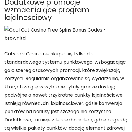
Dodatkowe promocje
wzmacniające program
lojalnościowy
Catspins Casino nie skupia się tylko do
standardowego systemu punktowego, wzbogacając
go o szereg czasowych promocji, które zwiększają
korzyści. Regularnie organizowane są wydarzenia, w
których za grę w wybrane tytuły gracze dostają
podwójne a nawet trzykrotne punkty lojalnościowe.
Istnieją również „dni lojalnościowe”, gdzie konwersja
punktów na bonusy jest szczególnie korzystna.
Dodatkowo, turnieje z leaderboardem, gdzie nagrodą
są wielkie pakiety punktów, dodają element zdrowej