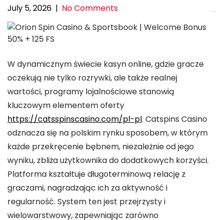
July 5, 2026
|
No Comments
jacktoto
W dynamicznym świecie kasyn online, gdzie gracze
oczekują nie tylko rozrywki, ale także realnej
wartości, programy lojalnościowe stanowią
kluczowym elementem oferty
https://catsspinscasino.com/pl-pl
. Catspins Casino
odznacza się na polskim rynku sposobem, w którym
każde przekręcenie bębnem, niezależnie od jego
wyniku, zbliża użytkownika do dodatkowych korzyści.
Platforma kształtuje długoterminową relację z
graczami, nagradzając ich za aktywność i
regularność. System ten jest przejrzysty i
wielowarstwowy, zapewniając zarówno