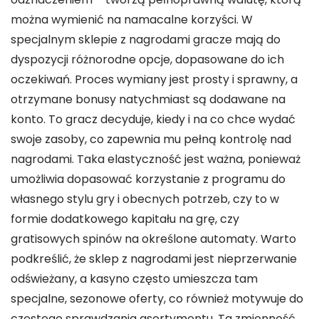
można wymienić na namacalne korzyści. W
specjalnym sklepie z nagrodami gracze mają do
dyspozycji różnorodne opcje, dopasowane do ich
oczekiwań. Proces wymiany jest prosty i sprawny, a
otrzymane bonusy natychmiast są dodawane na
konto. To gracz decyduje, kiedy i na co chce wydać
swoje zasoby, co zapewnia mu pełną kontrolę nad
nagrodami. Taka elastyczność jest ważna, ponieważ
umożliwia dopasować korzystanie z programu do
własnego stylu gry i obecnych potrzeb, czy to w
formie dodatkowego kapitału na grę, czy
gratisowych spinów na określone automaty. Warto
podkreślić, że sklep z nagrodami jest nieprzerwanie
odświeżany, a kasyno często umieszcza tam
specjalne, sezonowe oferty, co również motywuje do
częstego sprawdzania asortymentu. Ta zmienność