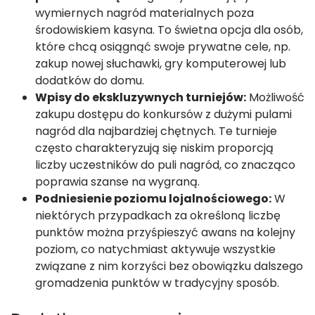
wymiernych nagród materialnych poza
środowiskiem kasyna. To świetna opcja dla osób,
które chcą osiągnąć swoje prywatne cele, np.
zakup nowej słuchawki, gry komputerowej lub
dodatków do domu.
Wpisy do ekskluzywnych turniejów:
Możliwość
zakupu dostępu do konkursów z dużymi pulami
nagród dla najbardziej chętnych. Te turnieje
często charakteryzują się niskim proporcją
liczby uczestników do puli nagród, co znacząco
poprawia szanse na wygraną.
Podniesienie poziomu lojalnościowego:
W
niektórych przypadkach za określoną liczbę
punktów można przyśpieszyć awans na kolejny
poziom, co natychmiast aktywuje wszystkie
związane z nim korzyści bez obowiązku dalszego
gromadzenia punktów w tradycyjny sposób.