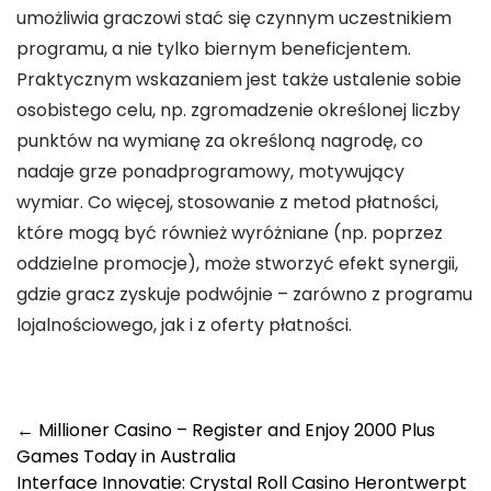
umożliwia graczowi stać się czynnym uczestnikiem
programu, a nie tylko biernym beneficjentem.
Praktycznym wskazaniem jest także ustalenie sobie
osobistego celu, np. zgromadzenie określonej liczby
punktów na wymianę za określoną nagrodę, co
nadaje grze ponadprogramowy, motywujący
wymiar. Co więcej, stosowanie z metod płatności,
które mogą być również wyróżniane (np. poprzez
oddzielne promocje), może stworzyć efekt synergii,
gdzie gracz zyskuje podwójnie – zarówno z programu
lojalnościowego, jak i z oferty płatności.
←
Millioner Casino – Register and Enjoy 2000 Plus
Games Today in Australia
Interface Innovatie: Crystal Roll Casino Herontwerpt