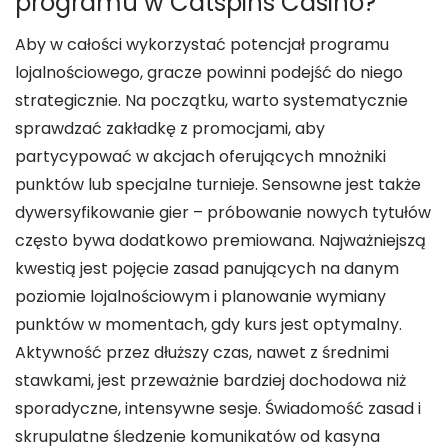
programu w Catspins Casino?
Aby w całości wykorzystać potencjał programu
lojalnościowego, gracze powinni podejść do niego
strategicznie. Na początku, warto systematycznie
sprawdzać zakładkę z promocjami, aby
partycypować w akcjach oferujących mnożniki
punktów lub specjalne turnieje. Sensowne jest także
dywersyfikowanie gier – próbowanie nowych tytułów
często bywa dodatkowo premiowana. Najważniejszą
kwestią jest pojęcie zasad panujących na danym
poziomie lojalnościowym i planowanie wymiany
punktów w momentach, gdy kurs jest optymalny.
Aktywność przez dłuższy czas, nawet z średnimi
stawkami, jest przeważnie bardziej dochodowa niż
sporadyczne, intensywne sesje. Świadomość zasad i
skrupulatne śledzenie komunikatów od kasyna