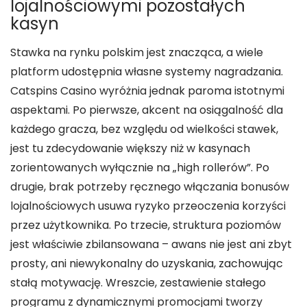
lojalnościowymi pozostałych
kasyn
Stawka na rynku polskim jest znacząca, a wiele
platform udostępnia własne systemy nagradzania.
Catspins Casino wyróżnia jednak paroma istotnymi
aspektami. Po pierwsze, akcent na osiągalność dla
każdego gracza, bez względu od wielkości stawek,
jest tu zdecydowanie większy niż w kasynach
zorientowanych wyłącznie na „high rollerów”. Po
drugie, brak potrzeby ręcznego włączania bonusów
lojalnościowych usuwa ryzyko przeoczenia korzyści
przez użytkownika. Po trzecie, struktura poziomów
jest właściwie zbilansowana – awans nie jest ani zbyt
prosty, ani niewykonalny do uzyskania, zachowując
stałą motywację. Wreszcie, zestawienie stałego
programu z dynamicznymi promocjami tworzy