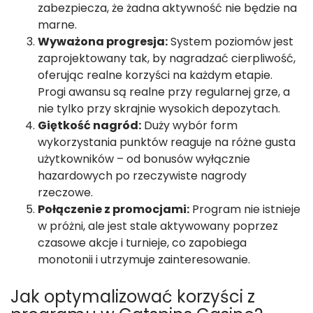
zabezpiecza, że żadna aktywność nie będzie na
marne.
Wyważona progresja:
System poziomów jest
zaprojektowany tak, by nagradzać cierpliwość,
oferując realne korzyści na każdym etapie.
Progi awansu są realne przy regularnej grze, a
nie tylko przy skrajnie wysokich depozytach.
Giętkość nagród:
Duży wybór form
wykorzystania punktów reaguje na różne gusta
użytkowników – od bonusów wyłącznie
hazardowych po rzeczywiste nagrody
rzeczowe.
Połączenie z promocjami:
Program nie istnieje
w próżni, ale jest stale aktywowany poprzez
czasowe akcje i turnieje, co zapobiega
monotonii i utrzymuje zainteresowanie.
Jak optymalizować korzyści z