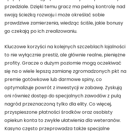
przedziale. Dzięki temu gracz ma pełną kontrolę nad
swoją ścieżką rozwoju i może określać sobie
prawdziwe zamierzenia, wiedząc ściśle, jakie bonusy
go czekają po ich zrealizowaniu.
Kluczowe korzyści na kolejnych szczeblach lojalności
to nie wyłącznie prestiż, ale głównie realne, pieniężne
profity. Gracze o dużym poziomie mogą oczekiwać
się na o wiele lepszą zamianę zgromadzonych pkt na
premie gotówkowe lub darmowe spiny, co
optymalizuje powrót z inwestycji w zabawę. Zyskują
oni również dostęp do specjalnych zawodów z pulą
nagród przeznaczoną tylko dla elity. Co więcej,
przyspieszone płatności środków oraz osobisty
opiekun konta to zwykłe ułatwienia dla weteranów.
Kasyno często przeprowadza także specjalne