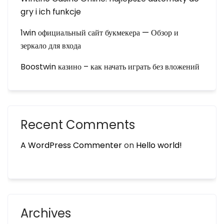
gry i ich funkcje
1win официальный сайт букмекера — Обзор и
зеркало для входа
Boostwin казино – как начать играть без вложений
Recent Comments
A WordPress Commenter
on
Hello world!
Archives