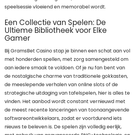
speelsessie vloeiend en memorabel wordt.
Een Collectie van Spelen: De
Ultieme Bibliotheek voor Elke
Gamer
Bij GramsBet Casino stap je binnen een schat aan vol
met honderden spellen, met zorg samengesteld om
aan iedere smaak te voldoen. Of je nu fan bent van
de nostalgische charme van traditionele gokkasten,
de meeslepende verhalen van online slots of de
strategische uitdaging van tafelspelen, hier is alles te
vinden. Het aanbod wordt constant vernieuwd met
de meest recente lanceringen van toonaangevende
softwareontwikkelaars, zodat er voortdurend iets
nieuws te beleven is. De spelen zijn volledig eerlijk,