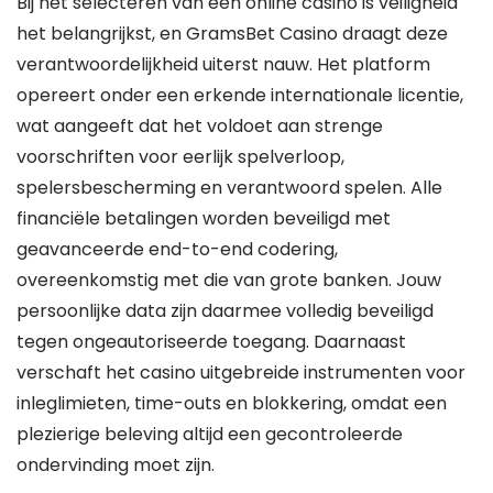
Bij het selecteren van een online casino is veiligheid
het belangrijkst, en GramsBet Casino draagt deze
verantwoordelijkheid uiterst nauw. Het platform
opereert onder een erkende internationale licentie,
wat aangeeft dat het voldoet aan strenge
voorschriften voor eerlijk spelverloop,
spelersbescherming en verantwoord spelen. Alle
financiële betalingen worden beveiligd met
geavanceerde end-to-end codering,
overeenkomstig met die van grote banken. Jouw
persoonlijke data zijn daarmee volledig beveiligd
tegen ongeautoriseerde toegang. Daarnaast
verschaft het casino uitgebreide instrumenten voor
inleglimieten, time-outs en blokkering, omdat een
plezierige beleving altijd een gecontroleerde
ondervinding moet zijn.