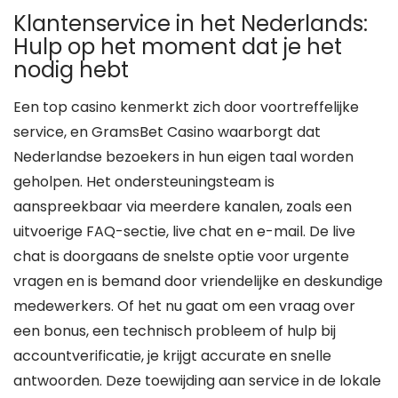
Klantenservice in het Nederlands:
Hulp op het moment dat je het
nodig hebt
Een top casino kenmerkt zich door voortreffelijke
service, en GramsBet Casino waarborgt dat
Nederlandse bezoekers in hun eigen taal worden
geholpen. Het ondersteuningsteam is
aanspreekbaar via meerdere kanalen, zoals een
uitvoerige FAQ-sectie, live chat en e-mail. De live
chat is doorgaans de snelste optie voor urgente
vragen en is bemand door vriendelijke en deskundige
medewerkers. Of het nu gaat om een vraag over
een bonus, een technisch probleem of hulp bij
accountverificatie, je krijgt accurate en snelle
antwoorden. Deze toewijding aan service in de lokale