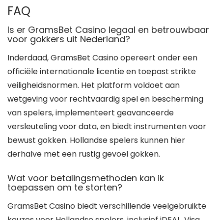
FAQ
Is er GramsBet Casino legaal en betrouwbaar
voor gokkers uit Nederland?
Inderdaad, GramsBet Casino opereert onder een
officiële internationale licentie en toepast strikte
veiligheidsnormen. Het platform voldoet aan
wetgeving voor rechtvaardig spel en bescherming
van spelers, implementeert geavanceerde
versleuteling voor data, en biedt instrumenten voor
bewust gokken. Hollandse spelers kunnen hier
derhalve met een rustig gevoel gokken.
Wat voor betalingsmethoden kan ik
toepassen om te storten?
GramsBet Casino biedt verschillende veelgebruikte
keuzes voor Hollandse spelers, inclusief iDEAL, Visa,