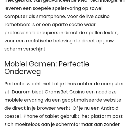
met gebruik van geavanceerde RNG-technologie, en
leveren een soepele spelervaring op zowel
computer als smartphone. Voor de live casino
liefhebbers is er een aparte sectie waar
professionele croupiers in direct de spellen leiden,
voor een realistische beleving die direct op jouw
scherm verschijnt.
Mobiel Gamen: Perfectie
Onderweg
Perfectie wacht niet tot je thuis achter de computer
zit. Daarom biedt GramsBet Casino een naadloze
mobiele ervaring via een geoptimaliseerde website
die direct in je browser werkt. Of je nu een Android
toestel, iPhone of tablet gebruikt, het platform past
zich moeiteloos aan je schermformaat aan zonder