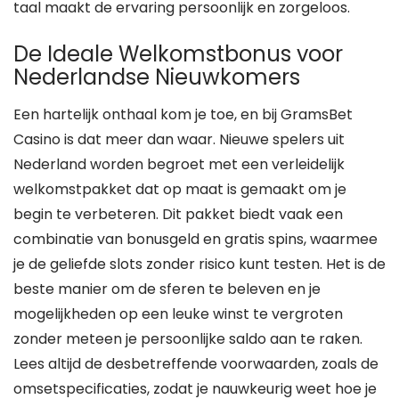
taal maakt de ervaring persoonlijk en zorgeloos.
De Ideale Welkomstbonus voor
Nederlandse Nieuwkomers
Een hartelijk onthaal kom je toe, en bij GramsBet
Casino is dat meer dan waar. Nieuwe spelers uit
Nederland worden begroet met een verleidelijk
welkomstpakket dat op maat is gemaakt om je
begin te verbeteren. Dit pakket biedt vaak een
combinatie van bonusgeld en gratis spins, waarmee
je de geliefde slots zonder risico kunt testen. Het is de
beste manier om de sferen te beleven en je
mogelijkheden op een leuke winst te vergroten
zonder meteen je persoonlijke saldo aan te raken.
Lees altijd de desbetreffende voorwaarden, zoals de
omsetspecificaties, zodat je nauwkeurig weet hoe je