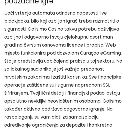
pouzdane igre
Uoči vrtenja automata odnosno napetosti live
blackjacka, bilo koji ozbiljan igrač treba razmotriti o
sigurnosti. Golisimo Casino takvu potrebu doživljava
ozbiljno i odgovorno i svoju cjelokupnu asortiman
gradi na čvrstim osnovama licence i propisa. Web
mjesto funkcionira pod dozvolom Curaçao eGaming,
što je predstavlja uobičajena praksa u toj sektoru. No
za lokalnog sudionika je još važnija predanost
hrvatskim zakonima i zaštiti korisnika. Sve financijske
operacije zaštićene su i sigurne naprednom SSL
šifriranjem. Tvoji lični detalji i financijski podaci ostaju
apsolutno nevidljivi neovlaštenim osobama. Golisimo
također aktivno podržava odgovorno igranje. Na
raspolaganju su vam alati za samoizolaciju,
određivanje ograničenja za depozite i konkretna