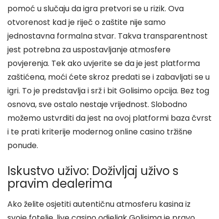
pomoć u slučaju da igra pretvori se u rizik. Ova
otvorenost kad je riječ o zaštite nije samo
jednostavna formalna stvar. Takva transparentnost
jest potrebna za uspostavljanje atmosfere
povjerenja. Tek ako uvjerite se da je jest platforma
zaštićena, moći ćete skroz predati se i zabavljati se u
igri. To je predstavlja i srž i bit Golisimo opcija. Bez tog
osnova, sve ostalo nestaje vrijednost. Slobodno
možemo ustvrditi da jest na ovoj platformi baza čvrst
i te prati kriterije modernog online casino tržišne
ponude.
Iskustvo uživo: Doživljaj uživo s
pravim dealerima
Ako želite osjetiti autentičnu atmosferu kasina iz
svoje fotelje, live casino odjeljak Golisima je pravo