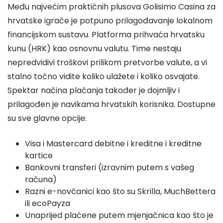
Među najvećim praktičnih plusova Golisimo Casina za
hrvatske igrače je potpuno prilagođavanje lokalnom
financijskom sustavu. Platforma prihvaća hrvatsku
kunu (HRK) kao osnovnu valutu. Time nestaju
nepredvidivi troškovi prilikom pretvorbe valute, a vi
stalno točno vidite koliko ulažete i koliko osvajate.
Spektar načina plaćanja također je dojmljiv i
prilagođen je navikama hrvatskih korisnika. Dostupne
su sve glavne opcije:
Visa i Mastercard debitne i kreditne i kreditne
kartice
Bankovni transferi (izravnim putem s vašeg
računa)
Razni e-novčanici kao što su Skrilla, MuchBettera
ili ecoPayza
Unaprijed plaćene putem mjenjačnica kao što je