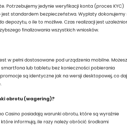
te. Potrzebujemy jedynie weryfikacji konta (proces KYC)
o jest standardem bezpieczeństwa. Wypłaty dokonujemy
 depozytu, o ile to możliwe. Czas realizacji jest uzależnio
szybszego finalizowania wszystkich wniosków.
jest w pełni dostosowane pod urządzenia mobilne. Możes
smartfona lub tabletu bez konieczności pobierania
z promocje są identyczne jak na wersji desktopowej, co da
.
ki obrotu (wagering)?
 Casino posiadają warunki obrotu, które są wyraźnie
które informują, ile razy należy obrócić środkami