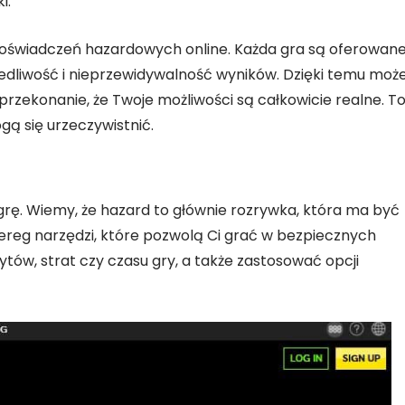
i.
i doświadczeń hazardowych online. Każda gra są oferowan
dliwość i nieprzewidywalność wyników. Dzięki temu moż
przekonanie, że Twoje możliwości są całkowicie realne. T
gą się urzeczywistnić.
ę. Wiemy, że hazard to głównie rozrywka, która ma być
reg narzędzi, które pozwolą Ci grać w bezpiecznych
tów, strat czy czasu gry, a także zastosować opcji