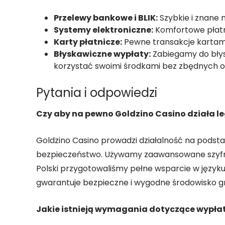
Przelewy bankowe i BLIK:
Szybkie i znane
Systemy elektroniczne:
Komfortowe płatno
Karty płatnicze:
Pewne transakcje kartami
Błyskawiczne wypłaty:
Zabiegamy do bły
korzystać swoimi środkami bez zbędnych o
Pytania i odpowiedzi
Czy aby na pewno Goldzino Casino działa leg
Goldzino Casino prowadzi działalność na podstaw
bezpieczeństwo. Używamy zaawansowane szyfrow
Polski przygotowaliśmy pełne wsparcie w języku
gwarantuje bezpieczne i wygodne środowisko gr
Jakie istnieją wymagania dotyczące wypła