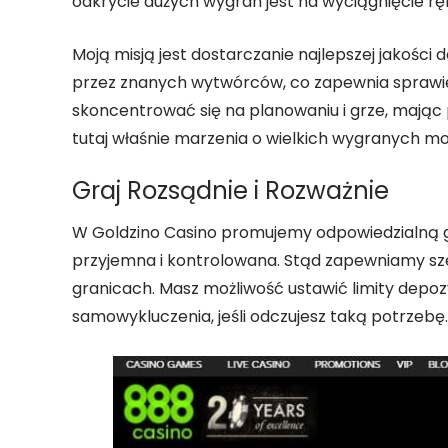
odkrycie dużych wygran jest na wyciągnięcie ręk
Moją misją jest dostarczanie najlepszej jakośc
przez znanych wytwórców, co zapewnia sprawie
skoncentrować się na planowaniu i grze, mając 
tutaj właśnie marzenia o wielkich wygranych mo
Graj Rozsądnie i Rozważnie
W Goldzino Casino promujemy odpowiedzialną gr
przyjemna i kontrolowana. Stąd zapewniamy sze
granicach. Masz możliwość ustawić limity depozy
samowykluczenia, jeśli odczujesz taką potrzebę.