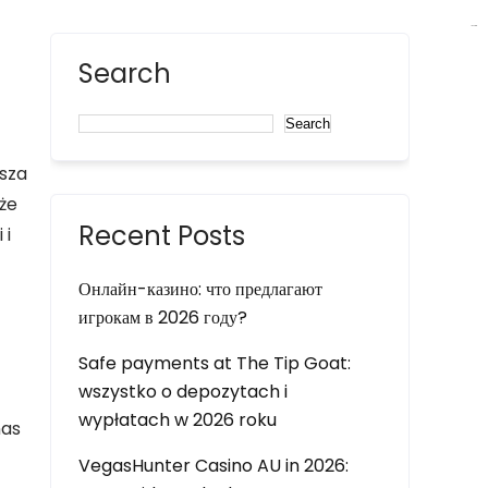
jacktoto
Search
Search
asza
że
Recent Posts
 i
Онлайн-казино: что предлагают
игрокам в 2026 году?
Safe payments at The Tip Goat:
wszystko o depozytach i
wypłatach w 2026 roku
nas
VegasHunter Casino AU in 2026: