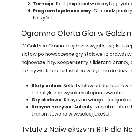
Turnieje:
Podejmij udział w ekscytujących 
Program lojalnościowy:
Gromadź punkty z
korzyści.
Ogromna Oferta Gier w Goldzin
W Goldzino Casino znajdziesz wyjątkową kolekcj
slotów po nowoczesne gry stołowe i z prawdziwy
najnowsze hity. Kooperujemy z liderami branży,
rozgrywki, która jest istotna w dążeniu do duży
Sloty online:
Setki tytułów od dostawców ta
tematykami i wysokimi stopami zwrotu.
Gry stołowe:
Klasyczne wersje blackjacka, 
Kasyno na żywo:
Autentyczna atmosfera k
transmitowana w wysokiej jakości.
Tytuły z Największym RTP dla N