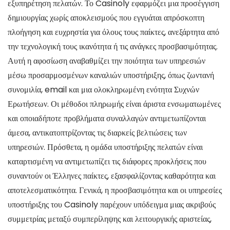
εξυπηρέτηση πελατών. Το Casinoly εφαρμόζει μια προσέγγιση
δημιουργίας χωρίς αποκλεισμούς που εγγυάται απρόσκοπτη
πλοήγηση και ευχρηστία για όλους τους παίκτες, ανεξάρτητα από
την τεχνολογική τους ικανότητα ή τις ανάγκες προσβασιμότητας.
Αυτή η αφοσίωση αναβαθμίζει την ποιότητα των υπηρεσιών
μέσω προσαρμοσμένων καναλιών υποστήριξης, όπως ζωντανή
συνομιλία, email και μια ολοκληρωμένη ενότητα Συχνών
Ερωτήσεων. Οι μέθοδοι πληρωμής είναι άριστα ενσωματωμένες
και οποιαδήποτε προβλήματα συναλλαγών αντιμετωπίζονται
άμεσα, αντικατοπτρίζοντας τις διαρκείς βελτιώσεις των
υπηρεσιών. Πρόσθετα, η ομάδα υποστήριξης πελατών είναι
καταρτισμένη να αντιμετωπίζει τις διάφορες προκλήσεις που
συναντούν οι Έλληνες παίκτες, εξασφαλίζοντας καθαρότητα και
αποτελεσματικότητα. Γενικά, η προσβασιμότητα και οι υπηρεσίες
υποστήριξης του Casinoly παρέχουν υπόδειγμα μιας ακριβούς
συμμετρίας μεταξύ συμπερίληψης και λειτουργικής αριστείας,