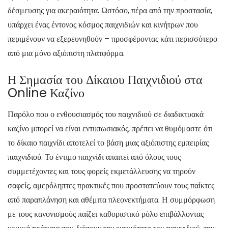
δέσμευσης για ακεραιότητα. Ωστόσο, πέρα από την προστασία,
υπάρχει ένας έντονος κόσμος παιχνιδιών και κινήτρων που
περιμένουν να εξερευνηθούν – προσφέροντας κάτι περισσότερο
από μια μόνο αξιόπιστη πλατφόρμα.
Η Σημασία του Δίκαιου Παιχνιδιού στα
Online Καζίνο
Παρόλο που ο ενθουσιασμός του παιχνιδιού σε διαδικτυακά
καζίνο μπορεί να είναι εντυπωσιακός, πρέπει να θυμόμαστε ότι
το δίκαιο παιχνίδι αποτελεί το βάση μιας αξιόπιστης εμπειρίας
παιχνιδιού. Το έντιμο παιχνίδι απαιτεί από όλους τους
συμμετέχοντες και τους φορείς εκμετάλλευσης να τηρούν
σαφείς, αμερόληπτες πρακτικές που προστατεύουν τους παίκτες
από παραπλάνηση και αθέμιτα πλεονεκτήματα. Η συμμόρφωση
με τους κανονισμούς παίζει καθοριστικό ρόλο επιβάλλοντας