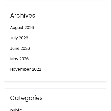
Archives
August 2026
July 2026
June 2026
May 2026
November 2022
Categories
public