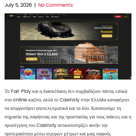
July 5, 2026
|
No Comments
Το Fair Play και η διασκέδαση δεν συμβαδίζουν πάντα, ειδικά
στα online καζίνο, αλλά το Casinoly στην Ελλάδα καταφέρνει
να ισορροπήσει αποτελεσματικά και τα δύο. Κατανοούμε τη
σημασία της σαφήνειας και της προστασίας για τους παίκτες και η
προσέγγιση του Casinoly αντικατοπτρίζει αυτήν την
προτεραιότητα μέσω ισχυρών μέτρων και μιας σαφούς