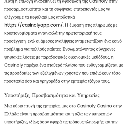
Αυτή η επιλογή αναδεικνύει τη αφοσίωση της Casinoly στην
προσαρμοστικότητα και τη σαφήνεια, επιτρέποντάς μας να
ελέγχουμε τα κεφάλαιά μας αποδοτικά
https://casinolyapp.com/
. Η έμφαση στις πληρωμές με
κρυπτονομίσματα αντανακλά την πρωτοποριακή τους
προσέγγιση, ενώ οι άμεσες αναλήψεις αντιμετωπίζουν ένα κοινό
πρόβλημα για πολλούς παίκτες. Ενσωματώνοντας σύγχρονες
ψηφιακές λύσεις με παραδοσιακές οικονομικές μεθόδους, η
Casinoly παρέχει ένα σταθερό πλαίσιο που ευθυγραμμίζεται με
τις προσδοκίες των εξελιγμένων χρηστών που επιδιώκουν τόσο
προστασία όσο και γρηγοράδα στην εμπειρία τζόγου τους.
Υποστήριξη, Προσβασιμότητα και Υπηρεσίες
Μια κύρια πτυχή της εμπειρίας μας στο Casinoly Casino στην
Ελλάδα είναι η προσβασιμότητα και η αξία των υπηρεσιών
υποστήριξης, ιδίως όσον αφορά τις τρόπους πληρωμής και την