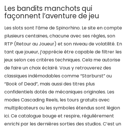
Les bandits manchots qui
façonnent l’aventure de jeu
Les slots sont l’âme de Spinorhino. Le site en compte
plusieurs centaines, chacune avec ses règles, son
RTP (Retour au Joueur) et son niveau de volatilité. En
tant que joueur, j’apprécie être capable de filtrer les
jeux selon ces critères techniques. Cela me autorise
de faire un choix éclairé. Vous y retrouverez des
classiques indémodables comme “Starburst” ou
“Book of Dead”, mais aussi des titres plus
confidentiels dotés de mécaniques originales. Les
modes Cascading Reels, les tours gratuits avec
multiplicateurs ou les symboles étendus sont légion
ici. Ce catalogue bouge et respire, régulièrement
enrichi par les dernières sorties des studios. C’est un