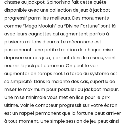
chasse au jackpot. Spinorhino fait cette quête
disponible avec une collection de jeux à jackpot
progressif parmi les meilleurs. Des monuments
comme “Mega Moolah” ou “Divine Fortune” sont là,
avec leurs cagnottes qui augmentent parfois à
plusieurs millions d’euros. Le mécanisme est
passionnant : une petite fraction de chaque mise
déposée sur ces jeux, partout dans le réseau, vient
nourrir le jackpot commun. On peut le voir
augmenter en temps réel. La force du système est
sa simplicité. Dans la majorité des cas, superflu de
miser le maximum pour postuler au jackpot majeur.
Une mise minimale vous met en lice pour le prix
ultime. Voir le compteur progressif sur votre écran
est un rappel permanent que la fortune peut arriver
à tout moment. Une simple session de jeu peut ainsi