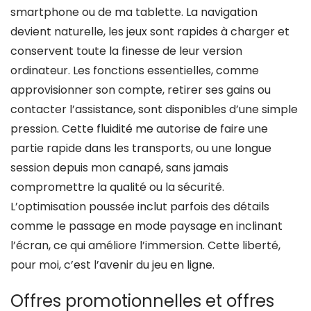
smartphone ou de ma tablette. La navigation
devient naturelle, les jeux sont rapides à charger et
conservent toute la finesse de leur version
ordinateur. Les fonctions essentielles, comme
approvisionner son compte, retirer ses gains ou
contacter l’assistance, sont disponibles d’une simple
pression. Cette fluidité me autorise de faire une
partie rapide dans les transports, ou une longue
session depuis mon canapé, sans jamais
compromettre la qualité ou la sécurité.
L’optimisation poussée inclut parfois des détails
comme le passage en mode paysage en inclinant
l’écran, ce qui améliore l’immersion. Cette liberté,
pour moi, c’est l’avenir du jeu en ligne.
Offres promotionnelles et offres