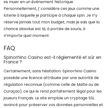
se muer en un événement historique.
Personnellement, j’ considère ces jeux comme une
loterie à laquelle je participe à chaque spin. Je n’y
réserve jamais tout mon budget, mais je sais que la
chance absolue est là, à portée de souris, à
n’importe quel moment.
FAQ
Spinorhino Casino est-il réglementé et sûr en
France ?
Certainement, sans hésitation. Spinorhino Casino
possède une licence attribuée par une autorité de
régulation reconnue (comme celle de Malte ou de
Curaçao), ce qui le rend parfaitement légal pour les
joueurs français. Le site emploie un cryptage SSL
avancé pour préserver vos données personnelles et