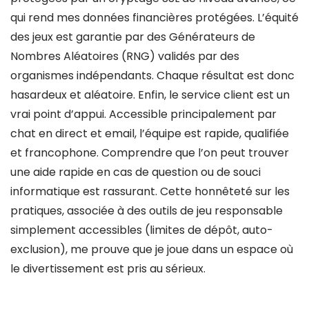
qui rend mes données financières protégées. L’équité
des jeux est garantie par des Générateurs de
Nombres Aléatoires (RNG) validés par des
organismes indépendants. Chaque résultat est donc
hasardeux et aléatoire. Enfin, le service client est un
vrai point d’appui. Accessible principalement par
chat en direct et email, l’équipe est rapide, qualifiée
et francophone. Comprendre que l’on peut trouver
une aide rapide en cas de question ou de souci
informatique est rassurant. Cette honnêteté sur les
pratiques, associée à des outils de jeu responsable
simplement accessibles (limites de dépôt, auto-
exclusion), me prouve que je joue dans un espace où
le divertissement est pris au sérieux.