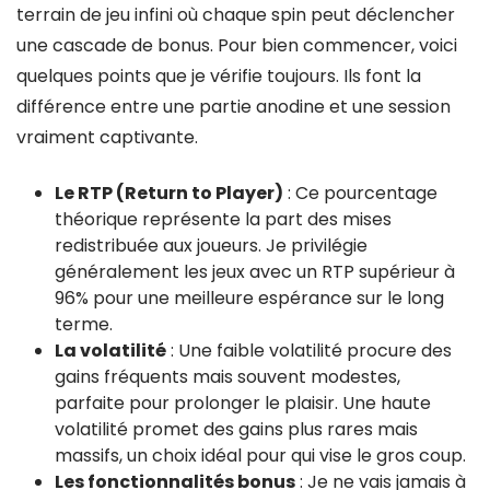
terrain de jeu infini où chaque spin peut déclencher
une cascade de bonus. Pour bien commencer, voici
quelques points que je vérifie toujours. Ils font la
différence entre une partie anodine et une session
vraiment captivante.
Le RTP (Return to Player)
: Ce pourcentage
théorique représente la part des mises
redistribuée aux joueurs. Je privilégie
généralement les jeux avec un RTP supérieur à
96% pour une meilleure espérance sur le long
terme.
La volatilité
: Une faible volatilité procure des
gains fréquents mais souvent modestes,
parfaite pour prolonger le plaisir. Une haute
volatilité promet des gains plus rares mais
massifs, un choix idéal pour qui vise le gros coup.
Les fonctionnalités bonus
: Je ne vais jamais à