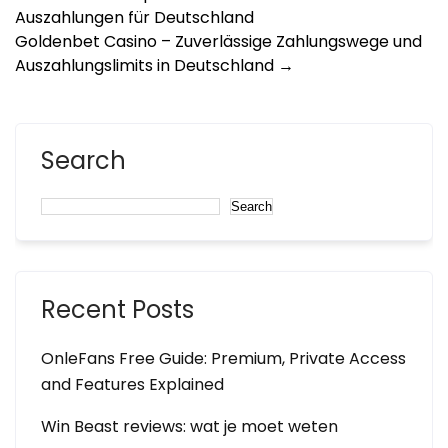
Auszahlungen für Deutschland
Goldenbet Casino – Zuverlässige Zahlungswege und
Auszahlungslimits in Deutschland
→
Search
Search
Recent Posts
OnleFans Free Guide: Premium, Private Access
and Features Explained
Win Beast reviews: wat je moet weten