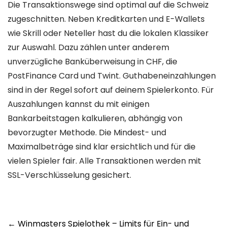
Die Transaktionswege sind optimal auf die Schweiz
zugeschnitten. Neben Kreditkarten und E-Wallets
wie Skrill oder Neteller hast du die lokalen Klassiker
zur Auswahl. Dazu zählen unter anderem
unverzügliche Banküberweisung in CHF, die
PostFinance Card und Twint. Guthabeneinzahlungen
sind in der Regel sofort auf deinem Spielerkonto. Für
Auszahlungen kannst du mit einigen
Bankarbeitstagen kalkulieren, abhängig von
bevorzugter Methode. Die Mindest- und
Maximalbeträge sind klar ersichtlich und für die
vielen Spieler fair. Alle Transaktionen werden mit
SSL-Verschlüsselung gesichert.
←
Winmasters Spielothek – Limits für Ein- und