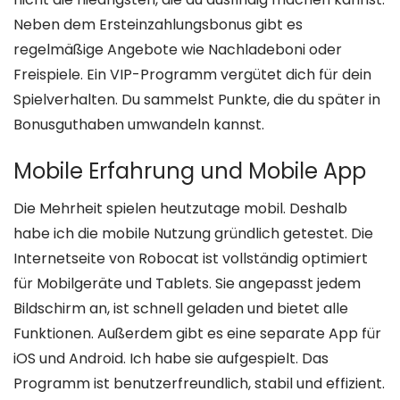
Neben dem Ersteinzahlungsbonus gibt es
regelmäßige Angebote wie Nachladeboni oder
Freispiele. Ein VIP-Programm vergütet dich für dein
Spielverhalten. Du sammelst Punkte, die du später in
Bonusguthaben umwandeln kannst.
Mobile Erfahrung und Mobile App
Die Mehrheit spielen heutzutage mobil. Deshalb
habe ich die mobile Nutzung gründlich getestet. Die
Internetseite von Robocat ist vollständig optimiert
für Mobilgeräte und Tablets. Sie angepasst jedem
Bildschirm an, ist schnell geladen und bietet alle
Funktionen. Außerdem gibt es eine separate App für
iOS und Android. Ich habe sie aufgespielt. Das
Programm ist benutzerfreundlich, stabil und effizient.