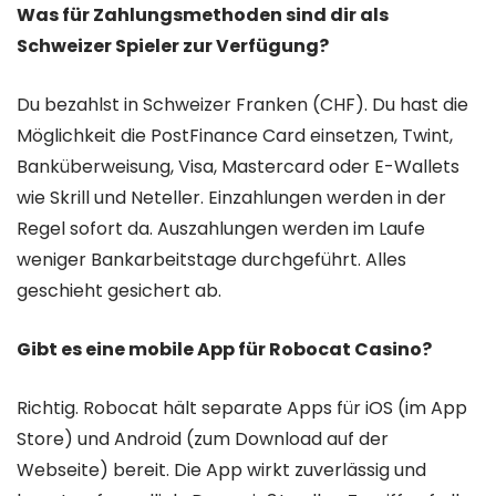
Was für Zahlungsmethoden sind dir als
Schweizer Spieler zur Verfügung?
Du bezahlst in Schweizer Franken (CHF). Du hast die
Möglichkeit die PostFinance Card einsetzen, Twint,
Banküberweisung, Visa, Mastercard oder E-Wallets
wie Skrill und Neteller. Einzahlungen werden in der
Regel sofort da. Auszahlungen werden im Laufe
weniger Bankarbeitstage durchgeführt. Alles
geschieht gesichert ab.
Gibt es eine mobile App für Robocat Casino?
Richtig. Robocat hält separate Apps für iOS (im App
Store) und Android (zum Download auf der
Webseite) bereit. Die App wirkt zuverlässig und