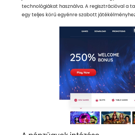
technológiákat használva. A regisztrációval a
egy teljes körű egyénre szabott játékélményhez 