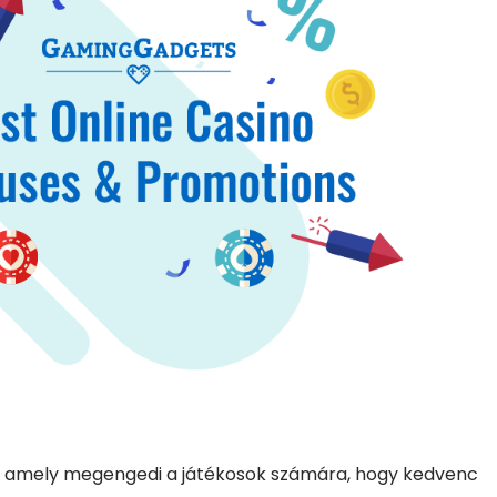
l, amely megengedi a játékosok számára, hogy kedvenc