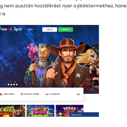
 tag nem pusztán hozzáférést nyer a játéktermekhez, han
is.