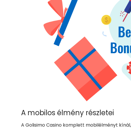
A mobilos élmény részletei
A Golisimo Casino komplett mobilélményt kíná