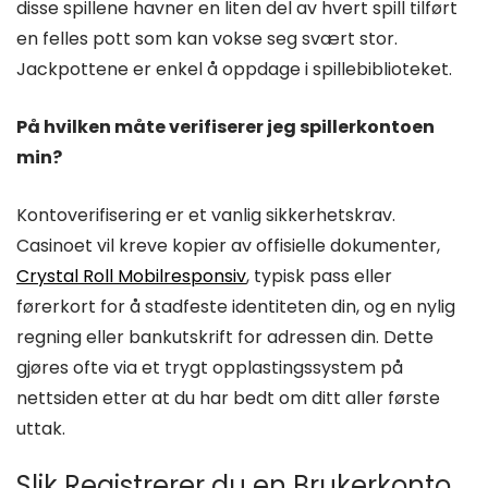
disse spillene havner en liten del av hvert spill tilført
en felles pott som kan vokse seg svært stor.
Jackpottene er enkel å oppdage i spillebiblioteket.
På hvilken måte verifiserer jeg spillerkontoen
min?
Kontoverifisering er et vanlig sikkerhetskrav.
Casinoet vil kreve kopier av offisielle dokumenter,
Crystal Roll Mobilresponsiv
, typisk pass eller
førerkort for å stadfeste identiteten din, og en nylig
regning eller bankutskrift for adressen din. Dette
gjøres ofte via et trygt opplastingssystem på
nettsiden etter at du har bedt om ditt aller første
uttak.
Slik Registrerer du en Brukerkonto