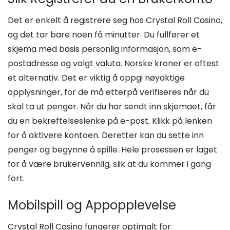
Det er enkelt å registrere seg hos Crystal Roll Casino,
og det tar bare noen få minutter. Du fullfører et
skjema med basis personlig informasjon, som e-
postadresse og valgt valuta. Norske kroner er oftest
et alternativ. Det er viktig å oppgi nøyaktige
opplysninger, for de må etterpå verifiseres når du
skal ta ut penger. Når du har sendt inn skjemaet, får
du en bekreftelseslenke på e-post. Klikk på lenken
for å aktivere kontoen. Deretter kan du sette inn
penger og begynne å spille. Hele prosessen er laget
for å være brukervennlig, slik at du kommer i gang
fort.
Mobilspill og Appopplevelse
Crystal Roll Casino fungerer optimalt for