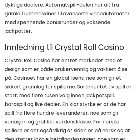
dyktige dealere. Automatspill-delen har alt fra
gamle fruktmaskiner til avanserte videoautomater
med spennende bonusrunder og voksende
jackpotter.
Innledning til Crystal Roll Casino
Crystal Roll Casino har entret markedet med et
design som er både brukervennlig og vakkert å se
på. Casinoet har en global lisens, noe som gir et
sikkert grunnlag for spillerne. Sortimentet av spill er
stort, med flere tusen valg innen jackpotspill,
bordspill og live dealer. En klar styrke er at de har
spill fra flere hundre leverandører, noe som gir
variasjon og grafikk i verdensklasse. For norske
spillere er det også viktig at siden er på norsk og at
den støtter lokale betalingsløsninger, noe som er