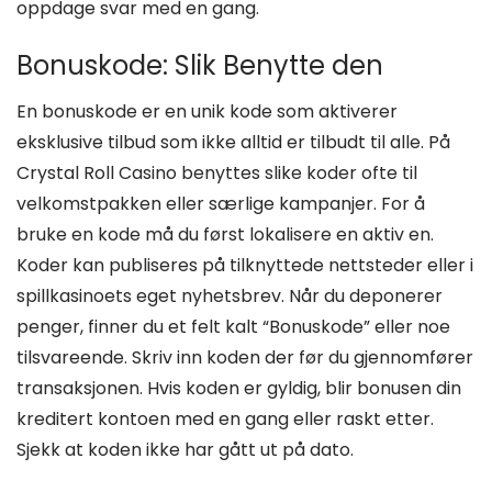
oppdage svar med en gang.
Bonuskode: Slik Benytte den
En bonuskode er en unik kode som aktiverer
eksklusive tilbud som ikke alltid er tilbudt til alle. På
Crystal Roll Casino benyttes slike koder ofte til
velkomstpakken eller særlige kampanjer. For å
bruke en kode må du først lokalisere en aktiv en.
Koder kan publiseres på tilknyttede nettsteder eller i
spillkasinoets eget nyhetsbrev. Når du deponerer
penger, finner du et felt kalt “Bonuskode” eller noe
tilsvareende. Skriv inn koden der før du gjennomfører
transaksjonen. Hvis koden er gyldig, blir bonusen din
kreditert kontoen med en gang eller raskt etter.
Sjekk at koden ikke har gått ut på dato.