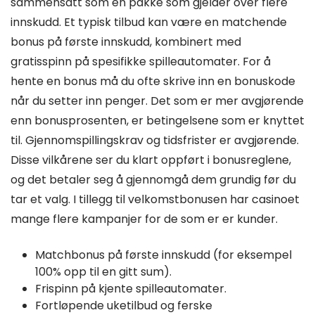
sammensatt som en pakke som gjelder over flere
innskudd. Et typisk tilbud kan være en matchende
bonus på første innskudd, kombinert med
gratisspinn på spesifikke spilleautomater. For å
hente en bonus må du ofte skrive inn en bonuskode
når du setter inn penger. Det som er mer avgjørende
enn bonusprosenten, er betingelsene som er knyttet
til. Gjennomspillingskrav og tidsfrister er avgjørende.
Disse vilkårene ser du klart oppført i bonusreglene,
og det betaler seg å gjennomgå dem grundig før du
tar et valg. I tillegg til velkomstbonusen har casinoet
mange flere kampanjer for de som er er kunder.
Matchbonus på første innskudd (for eksempel
100% opp til en gitt sum).
Frispinn på kjente spilleautomater.
Fortløpende uketilbud og ferske