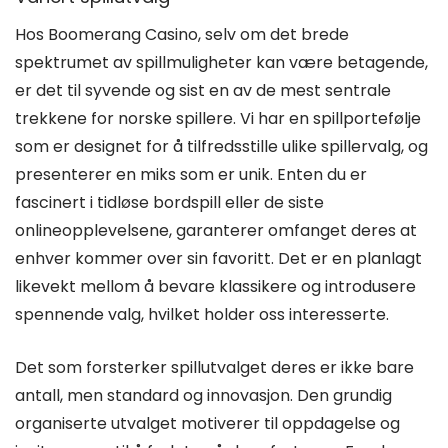
Hos Boomerang Casino, selv om det brede
spektrumet av spillmuligheter kan være betagende,
er det til syvende og sist en av de mest sentrale
trekkene for norske spillere. Vi har en spillportefølje
som er designet for å tilfredsstille ulike spillervalg, og
presenterer en miks som er unik. Enten du er
fascinert i tidløse bordspill eller de siste
onlineopplevelsene, garanterer omfanget deres at
enhver kommer over sin favoritt. Det er en planlagt
likevekt mellom å bevare klassikere og introdusere
spennende valg, hvilket holder oss interesserte.
Det som forsterker spillutvalget deres er ikke bare
antall, men standard og innovasjon. Den grundig
organiserte utvalget motiverer til oppdagelse og