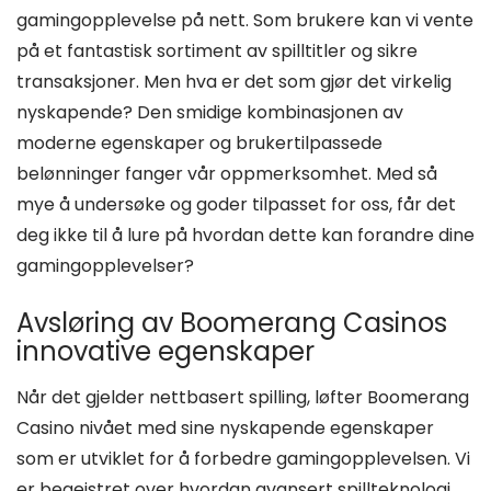
gamingopplevelse på nett. Som brukere kan vi vente
på et fantastisk sortiment av spilltitler og sikre
transaksjoner. Men hva er det som gjør det virkelig
nyskapende? Den smidige kombinasjonen av
moderne egenskaper og brukertilpassede
belønninger fanger vår oppmerksomhet. Med så
mye å undersøke og goder tilpasset for oss, får det
deg ikke til å lure på hvordan dette kan forandre dine
gamingopplevelser?
Avsløring av Boomerang Casinos
innovative egenskaper
Når det gjelder nettbasert spilling, løfter Boomerang
Casino nivået med sine nyskapende egenskaper
som er utviklet for å forbedre gamingopplevelsen. Vi
er begeistret over hvordan avansert spillteknologi