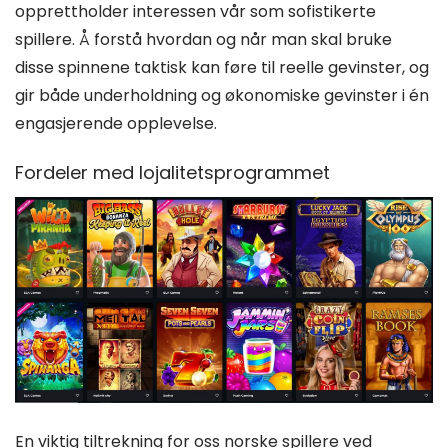
opprettholder interessen vår som sofistikerte
spillere. Å forstå hvordan og når man skal bruke
disse spinnene taktisk kan føre til reelle gevinster, og
gir både underholdning og økonomiske gevinster i én
engasjerende opplevelse.
Fordeler med lojalitetsprogrammet
En viktig tiltrekning for oss norske spillere ved