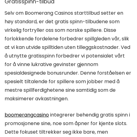
Gratisspinn-tilbud
Selv om Boomerang Casinos starttilbud setter en
høy standard, er det gratis spinn-tilbudene som
virkelig fortryller oss som norske spillere. Disse
forlokkende fordelene forbedrer spillgleden vår, slik
at vi kan utvide spilltiden uten tilleggskostnader. Ved
å utnytte gratisspinn forbedrer vi potensialet vårt
for å vinne lukrative gevinster gjennom
spesialdesignede bonusrunder. Denne forståelsen er
spesielt tiltalende for spillere som jobber med å
mestre spillferdighetene sine samtidig som de
maksimerer avkastningen.
boomerangcasino
integrerer behendig gratis spinn i
promosjonene sine, noe som åpner for kjente slots.
Dette fokuset tiltrekker seg ikke bare, men