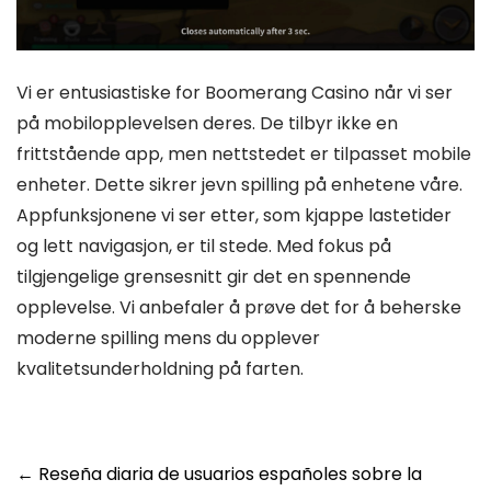
Vi er entusiastiske for Boomerang Casino når vi ser
på mobilopplevelsen deres. De tilbyr ikke en
frittstående app, men nettstedet er tilpasset mobile
enheter. Dette sikrer jevn spilling på enhetene våre.
Appfunksjonene vi ser etter, som kjappe lastetider
og lett navigasjon, er til stede. Med fokus på
tilgjengelige grensesnitt gir det en spennende
opplevelse. Vi anbefaler å prøve det for å beherske
moderne spilling mens du opplever
kvalitetsunderholdning på farten.
←
Reseña diaria de usuarios españoles sobre la