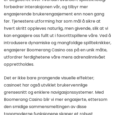
forbedrer interaksjonen vår, og tilbyr mer
engasjerende brukerengasjement enn noen gang
før. Tjenestens utforming har som mål å sikre at
hvert skritt oppleves naturlig, men givende, slik at vi
kan engasjere oss fullt ut i favorittspillene våre. Ved å
introdusere dynamiske og mangfoldige spillteknikker,
engasjerer Boomerang Casino oss på en unik måte,
utfordrer ferdighetene våre mens adrenalinnivået
opprettholdes.
Det er ikke bare prangende visuelle effekter;
casinoet har også utviklet brukervennlige
grensesnitt og enklere navigasjonssystemer. Med
Boomerang Casino blir vi mer engasjerte, ettersom
den smidige sammensmeltingen av disse
toppmoderne funksjonene skaper et robust