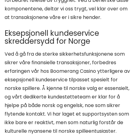
forbedret følelse av trygghet. Ved å beherske disse
komponentene, deltar vi oss trygt, vel klar over om
at transaksjonene våre er i sikre hender.
Eksepsjonell kundeservice
skreddersydd for Norge
Ved å gå fra de sterke sikkerhetsfunksjonene som
sikrer våre finansielle transaksjoner, forbedres
erfaringen vår hos Boomerang Casino ytterligere av
eksepsjonell kundeservice tilpasset spesielt for
norske spillere. Å kjenne til norske valg er essensielt,
og vårt dedikerte kundestøtteteam er klar for å
hjelpe på både norsk og engelsk, noe som sikrer
flytende kontakt. Vi har laget et supportsysten som
ikke bare er reaktivt, men som naturlig forstår de
kulturelle nyansene til norske spilleentusiaster.