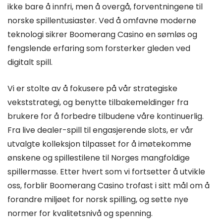
ikke bare å innfri, men å overgå, forventningene til
norske spillentusiaster. Ved å omfavne moderne
teknologi sikrer Boomerang Casino en sømløs og
fengslende erfaring som forsterker gleden ved
digitalt spill.
Vi er stolte av å fokusere på vår strategiske
vekststrategi, og benytte tilbakemeldinger fra
brukere for å forbedre tilbudene våre kontinuerlig.
Fra live dealer-spill til engasjerende slots, er vår
utvalgte kolleksjon tilpasset for å imøtekomme
ønskene og spillestilene til Norges mangfoldige
spillermasse. Etter hvert som vi fortsetter å utvikle
oss, forblir Boomerang Casino trofast i sitt mål om å
forandre miljøet for norsk spilling, og sette nye
normer for kvalitetsnivå og spenning.