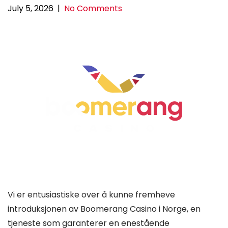
July 5, 2026
|
No Comments
Vi er entusiastiske over å kunne fremheve
introduksjonen av Boomerang Casino i Norge, en
tjeneste som garanterer en enestående