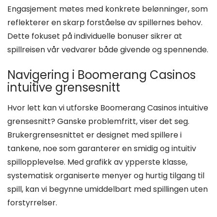
Engasjement møtes med konkrete belønninger, som
reflekterer en skarp forståelse av spillernes behov.
Dette fokuset på individuelle bonuser sikrer at
spillreisen vår vedvarer både givende og spennende.
Navigering i Boomerang Casinos
intuitive grensesnitt
Hvor lett kan vi utforske Boomerang Casinos intuitive
grensesnitt? Ganske problemfritt, viser det seg.
Brukergrensesnittet er designet med spillere i
tankene, noe som garanterer en smidig og intuitiv
spillopplevelse. Med grafikk av ypperste klasse,
systematisk organiserte menyer og hurtig tilgang til
spill, kan vi begynne umiddelbart med spillingen uten
forstyrrelser.