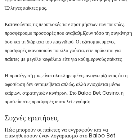
Έλληνες παίκτες μας.
Κατανοώντας τις περιπλοκές των προτιμήσεων των παικτών,
προσφέρουμε προσφορές που αναβαθμίζουν τόσο τη συγκίνηση
όσο και τη διάρκεια του παιχνιδιού. Οι εξατομικευμένες
προσφορές ικανοποιούν ποικίλα γούστα, είτε πρόκειται για
παίκτες με μεγάλα κεφάλαια είτε για καθημερινούς παίκτες.
Η προσέγγισή μας είναι ολοκληρωμένη, αναγνωρίζοντας ότι η
αφοσίωση δεν ανταμείβεται απλώς, αλλά ενισχύεται μέσω
καίριων, στρατηγικών κινήτρων. Στο Baloo Bet Casino, η
αριστεία στις προσφορές αποτελεί εγγύηση.
Συχνές ερωτήσεις
Πώς μπορούν οι παίκτες να εγγραφούν και να
επαληθεύσουν έναν λογαριασμό στο Baloo Bet