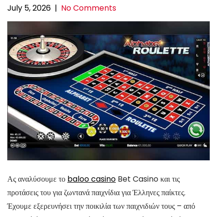
July 5, 2026
|
No Comments
Ας αναλύσουμε το
baloo casino
Bet Casino και τις
προτάσεις του για ζωντανά παιχνίδια για Έλληνες παίκτες.
Έχουμε εξερευνήσει την ποικιλία των παιχνιδιών τους – από