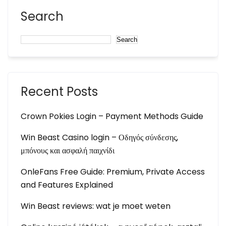
Search
Search
Recent Posts
Crown Pokies Login – Payment Methods Guide
Win Beast Casino login – Οδηγός σύνδεσης,
μπόνους και ασφαλή παιχνίδι
OnleFans Free Guide: Premium, Private Access
and Features Explained
Win Beast reviews: wat je moet weten