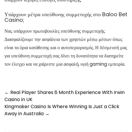
Υπάρχουν μέτρα υπεύθυνης συμμετοχής στο Baloo Bet
Casino;
Ναι, υπάρχουν πρωτοβουλίες υπεύθυνης συμμετοχής.
Διασφαλίζουμε την ασφάλεια των χρηστών μέσω μέσων όπως
είναι τα όρια κατάθεσης και ο αυτοπεριορισμός. Η δέσμευσή μας
για υπεύθυνη συμμετοχή σας δίνει τη δυνατότητα να διατηρείτε
τον έλεγχο και να χαίρεστε μια ασφαλή, υγιή gaming εμπειρία.
←
Real Player Shares 6 Month Experience With Irwin
Casino in UK
Kingmaker Casino Is Where Winning Is Just a Click
Away in Australia
→