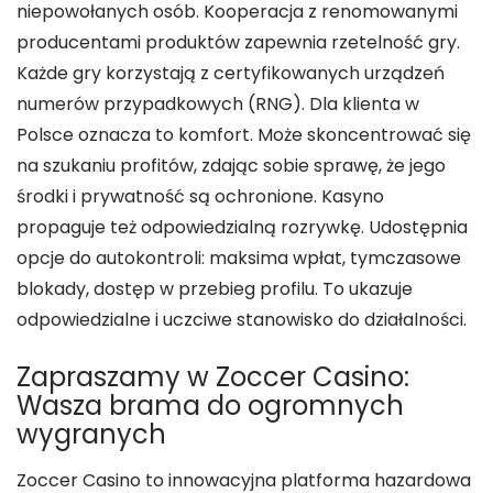
niepowołanych osób. Kooperacja z renomowanymi
producentami produktów zapewnia rzetelność gry.
Każde gry korzystają z certyfikowanych urządzeń
numerów przypadkowych (RNG). Dla klienta w
Polsce oznacza to komfort. Może skoncentrować się
na szukaniu profitów, zdając sobie sprawę, że jego
środki i prywatność są ochronione. Kasyno
propaguje też odpowiedzialną rozrywkę. Udostępnia
opcje do autokontroli: maksima wpłat, tymczasowe
blokady, dostęp w przebieg profilu. To ukazuje
odpowiedzialne i uczciwe stanowisko do działalności.
Zapraszamy w Zoccer Casino:
Wasza brama do ogromnych
wygranych
Zoccer Casino to innowacyjna platforma hazardowa