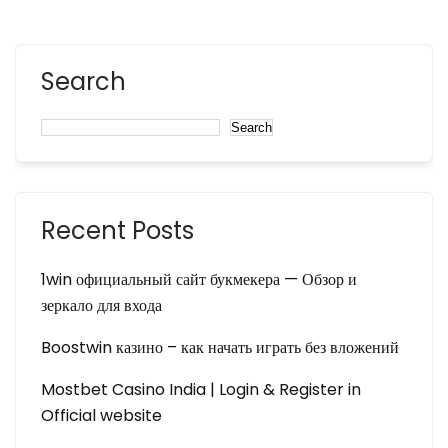
Search
Search
Recent Posts
1win официальный сайт букмекера — Обзор и
зеркало для входа
Boostwin казино – как начать играть без вложений
Mostbet Casino India | Login & Register in
Official website