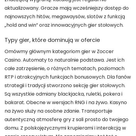
aktualizowany. Gracze mają wcześniejszy dostęp do
najnowszych hitów, megawaysów, slotów z funkcją
„hold and win” oraz innowacyjnych gier stołowych.
Typy gier, które dominują w ofercie
Omówmy głównym kategoriom gier w Zoccer
Casino. Automaty to naturalnie podstawa. Jest ich
całe zatrzęsienie, o różnych tematach, poziomach
RTP i atrakcyjnych funkcjach bonusowych. Dla fanów
strategii i tradycji stworzono sekcję gier stołowych.
Są wszystkie odmiany blackjacka, ruletki, pokera i
bakarat. Obecne w wersjach RNG i na żywo. Kasyno
na żywo służy na osobne zdanie. Transportuje
autentyczną atmosferę gry z sali prosto do twojego
domu. Z polskojęzycznymi krupierami i interakcją w