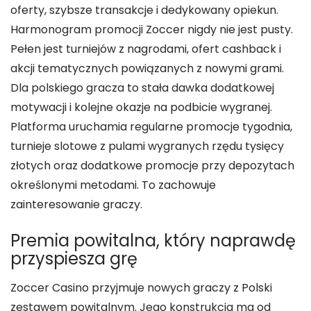
oferty, szybsze transakcje i dedykowany opiekun.
Harmonogram promocji Zoccer nigdy nie jest pusty.
Pełen jest turniejów z nagrodami, ofert cashback i
akcji tematycznych powiązanych z nowymi grami.
Dla polskiego gracza to stała dawka dodatkowej
motywacji i kolejne okazje na podbicie wygranej.
Platforma uruchamia regularne promocje tygodnia,
turnieje slotowe z pulami wygranych rzędu tysięcy
złotych oraz dodatkowe promocje przy depozytach
określonymi metodami. To zachowuje
zainteresowanie graczy.
Premia powitalna, który naprawdę
przyspiesza grę
Zoccer Casino przyjmuje nowych graczy z Polski
zestawem powitalnym. Jego konstrukcja ma od