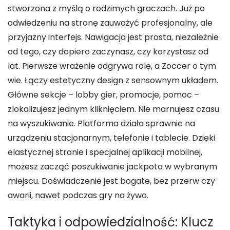
stworzona z myślą o rodzimych graczach. Już po
odwiedzeniu na stronę zauważyć profesjonalny, ale
przyjazny interfejs. Nawigacja jest prosta, niezależnie
od tego, czy dopiero zaczynasz, czy korzystasz od
lat. Pierwsze wrażenie odgrywa rolę, a Zoccer o tym
wie. Łączy estetyczny design z sensownym układem.
Główne sekcje – lobby gier, promocje, pomoc –
zlokalizujesz jednym kliknięciem. Nie marnujesz czasu
na wyszukiwanie. Platforma działa sprawnie na
urządzeniu stacjonarnym, telefonie i tablecie. Dzięki
elastycznej stronie i specjalnej aplikacji mobilnej,
możesz zacząć poszukiwanie jackpota w wybranym
miejscu. Doświadczenie jest bogate, bez przerw czy
awarii, nawet podczas gry na żywo.
Taktyka i odpowiedzialność: Klucz