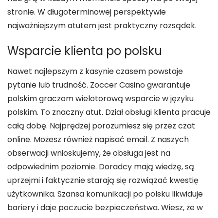
stronie. W długoterminowej perspektywie
najważniejszym atutem jest praktyczny rozsądek.
Wsparcie klienta po polsku
Nawet najlepszym z kasynie czasem powstaje
pytanie lub trudność. Zoccer Casino gwarantuje
polskim graczom wielotorową wsparcie w języku
polskim. To znaczny atut. Dział obsługi klienta pracuje
całą dobę. Najprędzej porozumiesz się przez czat
online. Możesz również napisać email. Z naszych
obserwacji wnioskujemy, że obsługa jest na
odpowiednim poziomie. Doradcy mają wiedzę, są
uprzejmi i faktycznie starają się rozwiązać kwestię
użytkownika. Szansa komunikacji po polsku likwiduje
bariery i daje poczucie bezpieczeństwa. Wiesz, że w