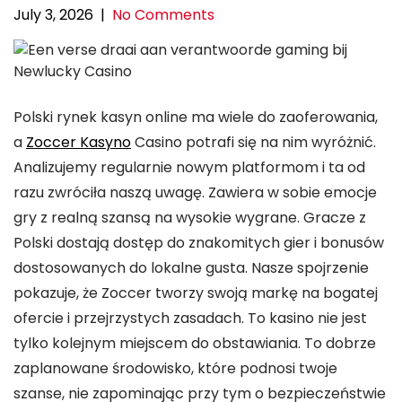
July 3, 2026
|
No Comments
Polski rynek kasyn online ma wiele do zaoferowania,
a
Zoccer Kasyno
Casino potrafi się na nim wyróżnić.
Analizujemy regularnie nowym platformom i ta od
razu zwróciła naszą uwagę. Zawiera w sobie emocje
gry z realną szansą na wysokie wygrane. Gracze z
Polski dostają dostęp do znakomitych gier i bonusów
dostosowanych do lokalne gusta. Nasze spojrzenie
pokazuje, że Zoccer tworzy swoją markę na bogatej
ofercie i przejrzystych zasadach. To kasino nie jest
tylko kolejnym miejscem do obstawiania. To dobrze
zaplanowane środowisko, które podnosi twoje
szanse, nie zapominając przy tym o bezpieczeństwie