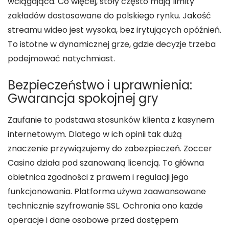
wciągająca. Co więcej, stoły często mają limity
zakładów dostosowane do polskiego rynku. Jakość
streamu wideo jest wysoka, bez irytujących opóźnień.
To istotne w dynamicznej grze, gdzie decyzje trzeba
podejmować natychmiast.
Bezpieczeństwo i uprawnienia:
Gwarancja spokojnej gry
Zaufanie to podstawa stosunków klienta z kasynem
internetowym. Dlatego w ich opinii tak dużą
znaczenie przywiązujemy do zabezpieczeń. Zoccer
Casino działa pod szanowaną licencją. To główna
obietnica zgodności z prawem i regulacji jego
funkcjonowania. Platforma używa zaawansowane
technicznie szyfrowanie SSL. Ochronia ono każde
operacje i dane osobowe przed dostępem