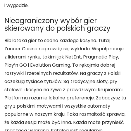
i wygodzie.
Nieograniczony wybór gier
skierowany do polskich graczy
Biblioteka gier to sedno każdego kasyna. Tutaj
Zoccer Casino naprawdę się wykłada. Współpracuje
z liderami rynku, takimi jak NetEnt, Pragmatic Play,
Play’n GO i Evolution Gaming. To rękojmia dobrej
rozrywki i rzetelnych rezultatów. Na graczy z Polski
oczekują tysiące tytułów. Są tradycyjne sloty, gry
stołowe i kasyno na żywo z prawdziwymi krupierami.
Platforma rozumie lokalne preferencje. Zobaczysz tu
gry z polskimi motywami i wszystkie automaty
popularne w naszym kraju. Taka rozmaitość sprawia,
że każda sesja może być inna. Każda może przynieść
znaczącą wygraną. Katalog jest regularnie