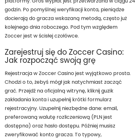
platformy. Gros wypłat jest przetwarzana w ciągu 24
godzin. Po pomyślnej weryfikacji konta, pieniądze
docierają do gracza wskazaną metodą, często już
kolejnego dnia roboczego. Pod tym względem
Zoccer jest w ścisłej czołówce.
Zarejestruj się do Zoccer Casino:
Jak rozpocząć swoją grę
Rejestracja w Zoccer Casino jest wyjątkowo prosta.
Chodzi o to, żebyś mógł jak natychmiast zacząć
grać. Przejdź na oficjalną witrynę, kliknij guzik
zakładania konta i uzupełnij krótki formularz
rejestracyjny. Uzupełnij niezbędne dane: email,
preferowaną walutę rozliczeniową (PLN jest
dostępna) oraz hasło dostępu. Później musisz
zweryfikować konto gracza. To typowy,