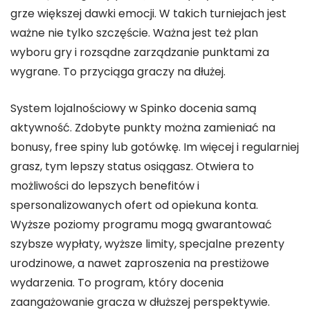
grze większej dawki emocji. W takich turniejach jest
ważne nie tylko szczęście. Ważna jest też plan
wyboru gry i rozsądne zarządzanie punktami za
wygrane. To przyciąga graczy na dłużej.
System lojalnościowy w Spinko docenia samą
aktywność. Zdobyte punkty można zamieniać na
bonusy, free spiny lub gotówkę. Im więcej i regularniej
grasz, tym lepszy status osiągasz. Otwiera to
możliwości do lepszych benefitów i
spersonalizowanych ofert od opiekuna konta.
Wyższe poziomy programu mogą gwarantować
szybsze wypłaty, wyższe limity, specjalne prezenty
urodzinowe, a nawet zaproszenia na prestiżowe
wydarzenia. To program, który docenia
zaangażowanie gracza w dłuższej perspektywie.