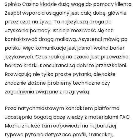
Spinko Casino kładzie dużą wagę do pomocy klienta.
Zespół wsparcia osiągalny jest całą dobę, głównie
przez czat na żywo. To najszybszą droga do
uzyskania pomocy. Istnieje możliwość się też
kontaktować drogą mailową. Asystenci mówią po
polsku, więc komunikacja jest jasna i wolna barier
językowych. Czas reakcji na czacie jest przeważnie
bardzo krótki. Konsultanci są dobrze przeszkoleni.
Rozwiązują nie tylko proste pytania, ale także
znacznie złożone problemy techniczne czy
zagadnienia związane z rozgrywką.
Poza natychmiastowym kontaktem platforma
udostępnia bogatą bazę wiedzy z materiałami FAQ.
Można znaleźć tam odpowiedzi na najbardziej
typowe pytania dotyczące profili, transakcji,