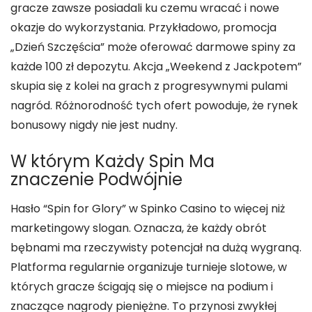
gracze zawsze posiadali ku czemu wracać i nowe
okazje do wykorzystania. Przykładowo, promocja
„Dzień Szczęścia” może oferować darmowe spiny za
każde 100 zł depozytu. Akcja „Weekend z Jackpotem”
skupia się z kolei na grach z progresywnymi pulami
nagród. Różnorodność tych ofert powoduje, że rynek
bonusowy nigdy nie jest nudny.
W którym Każdy Spin Ma
znaczenie Podwójnie
Hasło “Spin for Glory” w Spinko Casino to więcej niż
marketingowy slogan. Oznacza, że każdy obrót
bębnami ma rzeczywisty potencjał na dużą wygraną.
Platforma regularnie organizuje turnieje slotowe, w
których gracze ścigają się o miejsce na podium i
znaczące nagrody pieniężne. To przynosi zwykłej