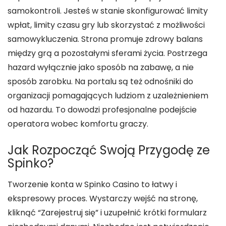
samokontroli. Jesteś w stanie skonfigurować limity
wpłat, limity czasu gry lub skorzystać z możliwości
samowykluczenia. Strona promuje zdrowy balans
między grą a pozostałymi sferami życia. Postrzega
hazard wyłącznie jako sposób na zabawę, a nie
sposób zarobku. Na portalu są też odnośniki do
organizacji pomagających ludziom z uzależnieniem
od hazardu. To dowodzi profesjonalne podejście
operatora wobec komfortu graczy.
Jak Rozpocząć Swoją Przygodę ze
Spinko?
Tworzenie konta w Spinko Casino to łatwy i
ekspresowy proces. Wystarczy wejść na stronę,
kliknąć “Zarejestruj się” i uzupełnić krótki formularz