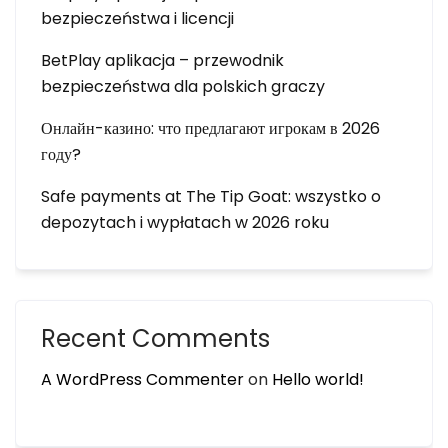
bezpieczeństwa i licencji
BetPlay aplikacja – przewodnik
bezpieczeństwa dla polskich graczy
Онлайн-казино: что предлагают игрокам в 2026
году?
Safe payments at The Tip Goat: wszystko o
depozytach i wypłatach w 2026 roku
Recent Comments
A WordPress Commenter
on
Hello world!