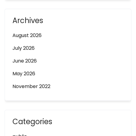
Archives
August 2026
July 2026
June 2026
May 2026
November 2022
Categories