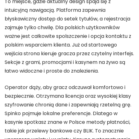
To miejsce, gdzie aktualny design spaja się z
intuicyjną nawigacją. Platforma zapewnia
błyskawiczny dostęp do setek tytułów, a rejestracja
zajmuje tylko chwilę. Dla polskich użytkowników
ważne jest całkowite spolszczenie i opcja kontaktu z
polskim wsparciem klienta. Już od startowego
wejścia strona kieruje gracza przez czytelny interfejs.
Sekcje z grami, promocjami i kasynem na żywo są
łatwo widoczne i proste do znalezienia.
Operator dąży, aby gracz odczuwał komfortowo i
bezpiecznie. Otrzymana licencja oraz wysokiej klasy
szyfrowanie chronią dane i zapewniają rzetelną grę.
Spinko pojmuje lokalne preferencje. Dlatego w
kasynie spotkasz znane w Polsce metody płatności,
takie jak przelewy bankowe czy BLIK. To znacznie