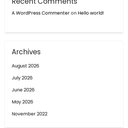
Recent Comments
A WordPress Commenter
on
Hello world!
Archives
August 2026
July 2026
June 2026
May 2026
November 2022