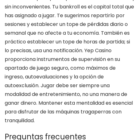
sin inconvenientes. Tu bankroll es el capital total que
has asignado a jugar. Te sugerimos repartirlo por
sesiones y establecer un tope de pérdidas diario o
semanal que no afecte a tu economía. También es
práctico establecer un tope de horas de partida; si
lo precisas, usa una notificación. Yep Casino
proporciona instrumentos de supervisión en su
apartado de juego seguro, como máximos de
ingreso, autoevaluaciones y la opción de
autoexclusión. Jugar debe ser siempre una
modalidad de entretenimiento, no una manera de
ganar dinero. Mantener esta mentalidad es esencial
para disfrutar de las máquinas tragaperras con
tranquilidad.
Preguntas frecuentes