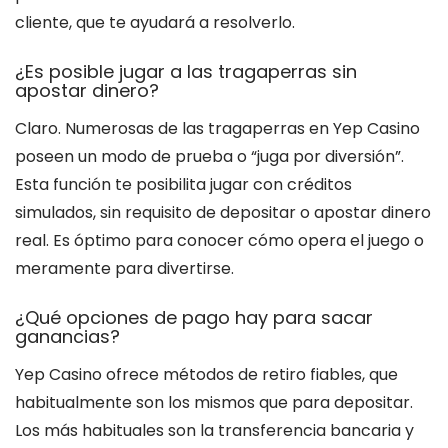
cliente, que te ayudará a resolverlo.
¿Es posible jugar a las tragaperras sin
apostar dinero?
Claro. Numerosas de las tragaperras en Yep Casino
poseen un modo de prueba o “juga por diversión”.
Esta función te posibilita jugar con créditos
simulados, sin requisito de depositar o apostar dinero
real. Es óptimo para conocer cómo opera el juego o
meramente para divertirse.
¿Qué opciones de pago hay para sacar
ganancias?
Yep Casino ofrece métodos de retiro fiables, que
habitualmente son los mismos que para depositar.
Los más habituales son la transferencia bancaria y