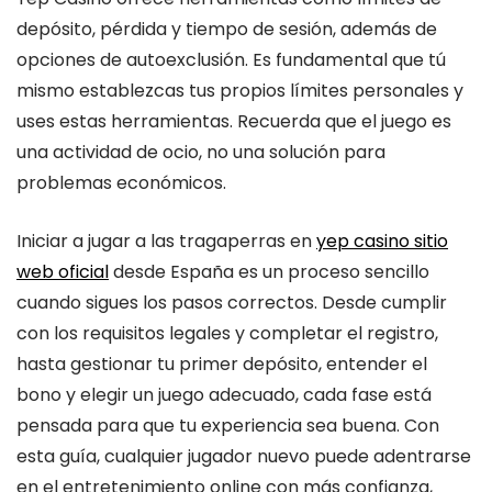
depósito, pérdida y tiempo de sesión, además de
opciones de autoexclusión. Es fundamental que tú
mismo establezcas tus propios límites personales y
uses estas herramientas. Recuerda que el juego es
una actividad de ocio, no una solución para
problemas económicos.
Iniciar a jugar a las tragaperras en
yep casino sitio
web oficial
desde España es un proceso sencillo
cuando sigues los pasos correctos. Desde cumplir
con los requisitos legales y completar el registro,
hasta gestionar tu primer depósito, entender el
bono y elegir un juego adecuado, cada fase está
pensada para que tu experiencia sea buena. Con
esta guía, cualquier jugador nuevo puede adentrarse
en el entretenimiento online con más confianza,