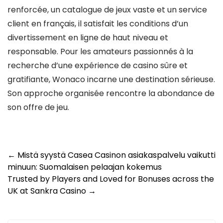
renforcée, un catalogue de jeux vaste et un service
client en français, il satisfait les conditions d’un
divertissement en ligne de haut niveau et
responsable. Pour les amateurs passionnés à la
recherche d’une expérience de casino sûre et
gratifiante, Wonaco incarne une destination sérieuse.
Son approche organisée rencontre la abondance de
son offre de jeu.
←
Mistä syystä Casea Casinon asiakaspalvelu vaikutti
minuun: Suomalaisen pelaajan kokemus
Trusted by Players and Loved for Bonuses across the
UK at Sankra Casino
→