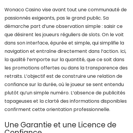
Wonaco Casino vise avant tout une communauté de
passionnés exigeants, pas le grand public. Sa
démarche part d’une observation simple : saisir ce
que désirent les joueurs réguliers de slots. On le voit
dans son interface, épurée et simple, qui simplifie la
navigation et entraîne directement dans l’action. Ici,
la qualité l’emporte sur la quantité, que ce soit dans
les promotions offertes ou dans la transparence des
retraits. L’objectif est de construire une relation de
confiance sur la durée, où le joueur se sent entendu
plutôt qu’un simple numéro. L’absence de publicités
tapageuses et la clarté des informations disponibles
confirment cette orientation professionnelle.
Une Garantie et une Licence de
Confiance