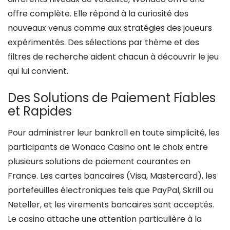
offre complète. Elle répond à la curiosité des
nouveaux venus comme aux stratégies des joueurs
expérimentés. Des sélections par thème et des
filtres de recherche aident chacun à découvrir le jeu
qui lui convient.
Des Solutions de Paiement Fiables
et Rapides
Pour administrer leur bankroll en toute simplicité, les
participants de Wonaco Casino ont le choix entre
plusieurs solutions de paiement courantes en
France. Les cartes bancaires (Visa, Mastercard), les
portefeuilles électroniques tels que PayPal, Skrill ou
Neteller, et les virements bancaires sont acceptés.
Le casino attache une attention particulière à la