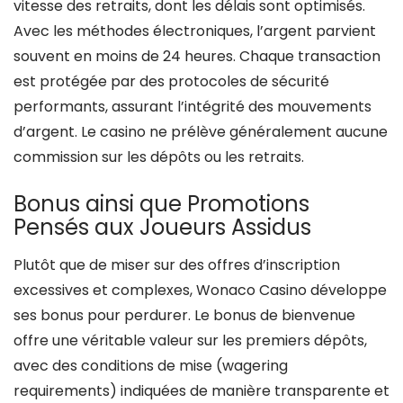
vitesse des retraits, dont les délais sont optimisés.
Avec les méthodes électroniques, l’argent parvient
souvent en moins de 24 heures. Chaque transaction
est protégée par des protocoles de sécurité
performants, assurant l’intégrité des mouvements
d’argent. Le casino ne prélève généralement aucune
commission sur les dépôts ou les retraits.
Bonus ainsi que Promotions
Pensés aux Joueurs Assidus
Plutôt que de miser sur des offres d’inscription
excessives et complexes, Wonaco Casino développe
ses bonus pour perdurer. Le bonus de bienvenue
offre une véritable valeur sur les premiers dépôts,
avec des conditions de mise (wagering
requirements) indiquées de manière transparente et