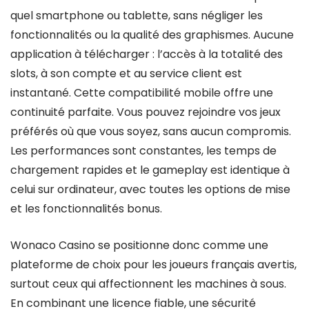
quel smartphone ou tablette, sans négliger les
fonctionnalités ou la qualité des graphismes. Aucune
application à télécharger : l’accès à la totalité des
slots, à son compte et au service client est
instantané. Cette compatibilité mobile offre une
continuité parfaite. Vous pouvez rejoindre vos jeux
préférés où que vous soyez, sans aucun compromis.
Les performances sont constantes, les temps de
chargement rapides et le gameplay est identique à
celui sur ordinateur, avec toutes les options de mise
et les fonctionnalités bonus.
Wonaco Casino se positionne donc comme une
plateforme de choix pour les joueurs français avertis,
surtout ceux qui affectionnent les machines à sous.
En combinant une licence fiable, une sécurité