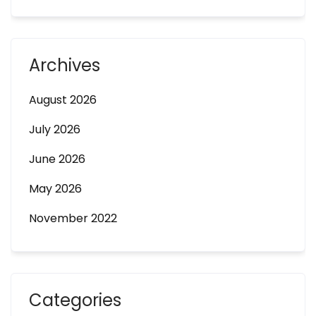
Archives
August 2026
July 2026
June 2026
May 2026
November 2022
Categories