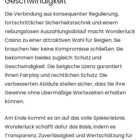
Geschwindigkeit
Die Verbindung aus konsequenter Regulierung,
fortschrittlicher Sicherheitstechnik und einem
reibungslosen Auszahlungsablauf macht Wonderluck
Casino zu einer attraktiven Wahl für Belgien. Sie
brauchen hier keine Kompromisse schließen. Sie
bekommen beides zugleich: Schutz und
Geschwindigkeit. Die belgische Lizenz garantiert
Ihnen Fairplay und rechtlichen Schutz. Die
verbesserten Abläufe stellen sicher, dass Sie Ihre
Gewinne ohne übermäßige Wartezeiten erhalten
können.
Am Ende kommt es an auf das volle Spielerlebnis.
Wonderluck schafft dafür das Basis, indem es
Transparenz, Zuverlässigkeit und Wertschätzung für