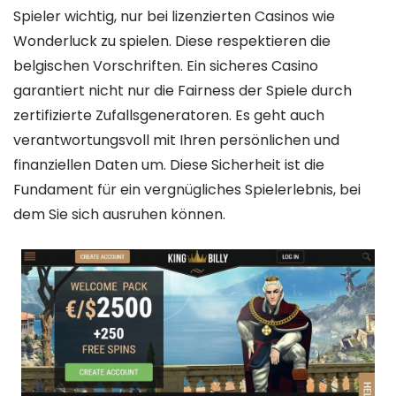
Spieler wichtig, nur bei lizenzierten Casinos wie
Wonderluck zu spielen. Diese respektieren die
belgischen Vorschriften. Ein sicheres Casino
garantiert nicht nur die Fairness der Spiele durch
zertifizierte Zufallsgeneratoren. Es geht auch
verantwortungsvoll mit Ihren persönlichen und
finanziellen Daten um. Diese Sicherheit ist die
Fundament für ein vergnügliches Spielerlebnis, bei
dem Sie sich ausruhen können.