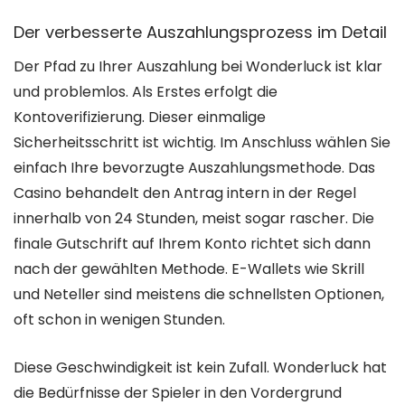
Der verbesserte Auszahlungsprozess im Detail
Der Pfad zu Ihrer Auszahlung bei Wonderluck ist klar
und problemlos. Als Erstes erfolgt die
Kontoverifizierung. Dieser einmalige
Sicherheitsschritt ist wichtig. Im Anschluss wählen Sie
einfach Ihre bevorzugte Auszahlungsmethode. Das
Casino behandelt den Antrag intern in der Regel
innerhalb von 24 Stunden, meist sogar rascher. Die
finale Gutschrift auf Ihrem Konto richtet sich dann
nach der gewählten Methode. E-Wallets wie Skrill
und Neteller sind meistens die schnellsten Optionen,
oft schon in wenigen Stunden.
Diese Geschwindigkeit ist kein Zufall. Wonderluck hat
die Bedürfnisse der Spieler in den Vordergrund