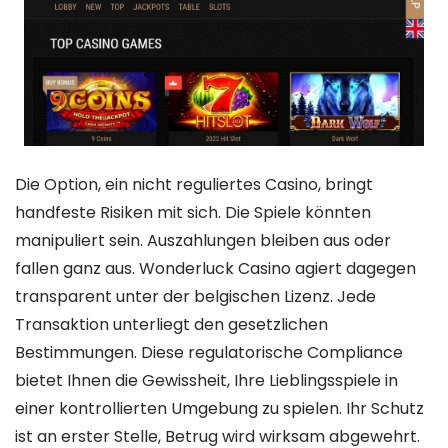
Die Option, ein nicht reguliertes Casino, bringt
handfeste Risiken mit sich. Die Spiele könnten
manipuliert sein. Auszahlungen bleiben aus oder
fallen ganz aus. Wonderluck Casino agiert dagegen
transparent unter der belgischen Lizenz. Jede
Transaktion unterliegt den gesetzlichen
Bestimmungen. Diese regulatorische Compliance
bietet Ihnen die Gewissheit, Ihre Lieblingsspiele in
einer kontrollierten Umgebung zu spielen. Ihr Schutz
ist an erster Stelle, Betrug wird wirksam abgewehrt.