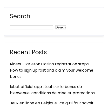
Search
Search
Recent Posts
Rideau Carleton Casino registration steps:
How to sign up fast and claim your welcome
bonus
1xbet official app : tout sur le bonus de
bienvenue, conditions de mise et promotions
Jeux en ligne en Belgique : ce qu’il faut savoir