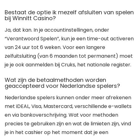
Bestaat de optie ik mezelf afsluiten van spelen
bij Winnitt Casino?
Ja, dat kan. In je accountinstellingen, onder
“Verantwoord Spelen”, kun je een time-out activeren
van 24 uur tot 6 weken. Voor een langere
zelfuitsluiting (van 6 maanden tot permanent) moet
je je ook aanmelden bij Cruks, het nationale register.
Wat zijn de betaalmethoden worden
geaccepteerd voor Nederlandse spelers?
Nederlandse spelers kunnen onder meer afrekenen
met iDEAL, Visa, Mastercard, verschillende e-wallets
en via bankoverschrijving. Wat voor methoden
precies te gebruiken zijn en wat de limieten zijn, vind
je in het cashier op het moment dat je een