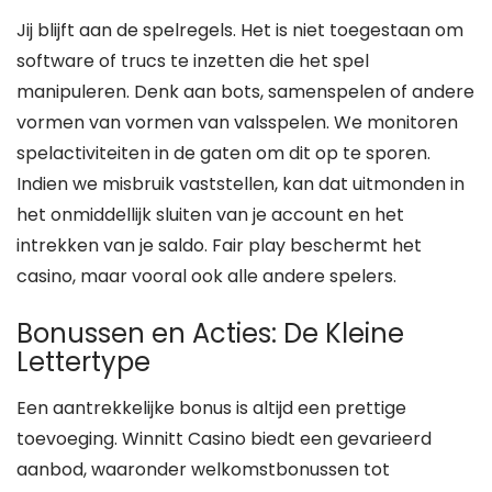
Jij blijft aan de spelregels. Het is niet toegestaan om
software of trucs te inzetten die het spel
manipuleren. Denk aan bots, samenspelen of andere
vormen van vormen van valsspelen. We monitoren
spelactiviteiten in de gaten om dit op te sporen.
Indien we misbruik vaststellen, kan dat uitmonden in
het onmiddellijk sluiten van je account en het
intrekken van je saldo. Fair play beschermt het
casino, maar vooral ook alle andere spelers.
Bonussen en Acties: De Kleine
Lettertype
Een aantrekkelijke bonus is altijd een prettige
toevoeging. Winnitt Casino biedt een gevarieerd
aanbod, waaronder welkomstbonussen tot