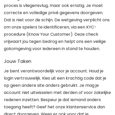
proces is vliegensvlug, maar ook ernstig. Je moet
correcte en volledige privé gegevens doorgeven.
Dat is niet voor de schijn. De wetgeving verplicht ons
om onze spelers te identificeren, via een KYC-
procedure (Know Your Customer). Deze check
vrijwaart jou tegen bedrog en helpt ons een veilige
gokomgeving voor iedereen in stand te houden.
Jouw Taken
Je bent verantwoordelijk voor je account. Houd je
login vertrouwelijk. Kies uit een krachtig code dat je
op geen andere site anders gebruikt. Je mag je
account niet uitwisselen met derden of voor zakelijke
redenen inzetten. Bespeur je dat iemand anders
toegang heeft? Geef het onze klantenservice dan
direct doorgeven. Wees er ook voor dat je