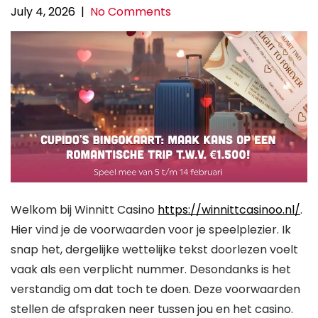
July 4, 2026
|
No Comments
Welkom bij Winnitt Casino
https://winnittcasinoo.nl/
.
Hier vind je de voorwaarden voor je speelplezier. Ik
snap het, dergelijke wettelijke tekst doorlezen voelt
vaak als een verplicht nummer. Desondanks is het
verstandig om dat toch te doen. Deze voorwaarden
stellen de afspraken neer tussen jou en het casino.