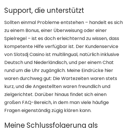
Support, die unterstützt
Sollten einmal Probleme entstehen – handelt es sich
zu einem Bonus, einer Überweisung oder einer
Spielregel – ist es doch erleichternd zu wissen, dass
kompetente Hilfe verfügbar ist. Der Kundenservice
von Slotsdj Casino ist multilingual, natürlich inklusive
Deutsch und Niederländisch, und per einem Chat
rund um die Uhr zugänglich. Meine Eindrücke hier
waren durchweg gut: Die Wartezeiten waren stets
kurz, und die Angestellten waren freundlich und
zielgerichtet. Darüber hinaus findet sich einen
großen FAQ-Bereich, in dem man viele häufige
Fragen eigenständig zügig klären kann.
Meine Schlussfolgerung als