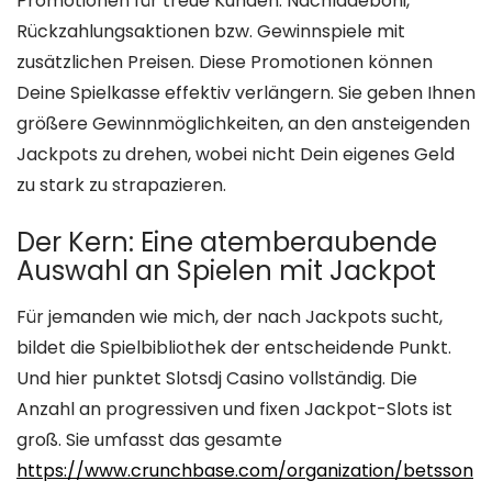
Promotionen für treue Kunden: Nachladeboni,
Rückzahlungsaktionen bzw. Gewinnspiele mit
zusätzlichen Preisen. Diese Promotionen können
Deine Spielkasse effektiv verlängern. Sie geben Ihnen
größere Gewinnmöglichkeiten, an den ansteigenden
Jackpots zu drehen, wobei nicht Dein eigenes Geld
zu stark zu strapazieren.
Der Kern: Eine atemberaubende
Auswahl an Spielen mit Jackpot
Für jemanden wie mich, der nach Jackpots sucht,
bildet die Spielbibliothek der entscheidende Punkt.
Und hier punktet Slotsdj Casino vollständig. Die
Anzahl an progressiven und fixen Jackpot-Slots ist
groß. Sie umfasst das gesamte
https://www.crunchbase.com/organization/betsson