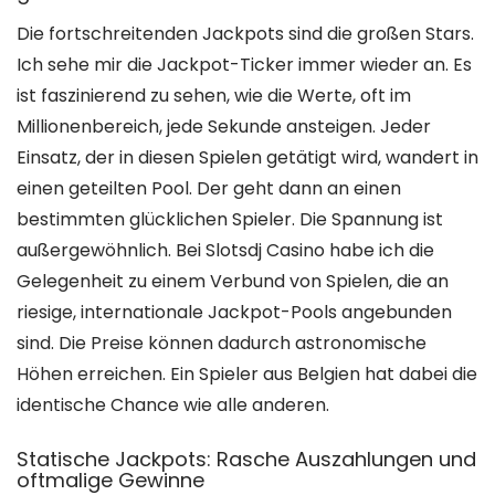
Die fortschreitenden Jackpots sind die großen Stars.
Ich sehe mir die Jackpot-Ticker immer wieder an. Es
ist faszinierend zu sehen, wie die Werte, oft im
Millionenbereich, jede Sekunde ansteigen. Jeder
Einsatz, der in diesen Spielen getätigt wird, wandert in
einen geteilten Pool. Der geht dann an einen
bestimmten glücklichen Spieler. Die Spannung ist
außergewöhnlich. Bei Slotsdj Casino habe ich die
Gelegenheit zu einem Verbund von Spielen, die an
riesige, internationale Jackpot-Pools angebunden
sind. Die Preise können dadurch astronomische
Höhen erreichen. Ein Spieler aus Belgien hat dabei die
identische Chance wie alle anderen.
Statische Jackpots: Rasche Auszahlungen und
oftmalige Gewinne