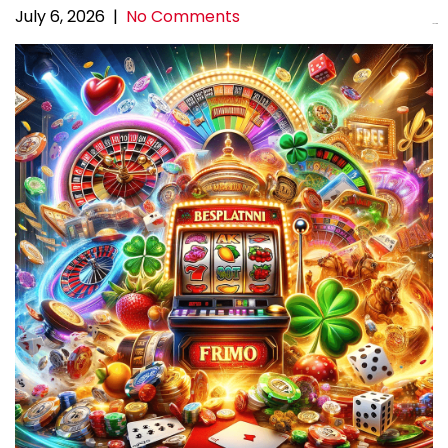
July 6, 2026
|
No Comments
jacktoto