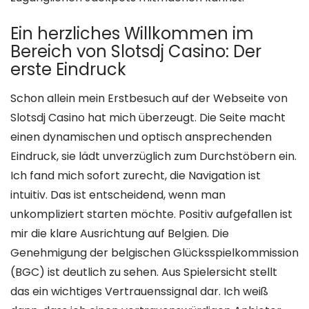
Ein herzliches Willkommen im
Bereich von Slotsdj Casino: Der
erste Eindruck
Schon allein mein Erstbesuch auf der Webseite von
Slotsdj Casino hat mich überzeugt. Die Seite macht
einen dynamischen und optisch ansprechenden
Eindruck, sie lädt unverzüglich zum Durchstöbern ein.
Ich fand mich sofort zurecht, die Navigation ist
intuitiv. Das ist entscheidend, wenn man
unkompliziert starten möchte. Positiv aufgefallen ist
mir die klare Ausrichtung auf Belgien. Die
Genehmigung der belgischen Glücksspielkommission
(BGC) ist deutlich zu sehen. Aus Spielersicht stellt
das ein wichtiges Vertrauenssignal dar. Ich weiß