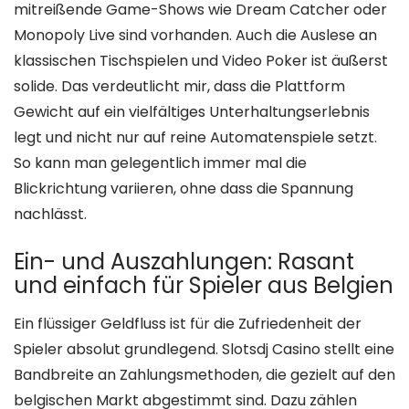
mitreißende Game-Shows wie Dream Catcher oder
Monopoly Live sind vorhanden. Auch die Auslese an
klassischen Tischspielen und Video Poker ist äußerst
solide. Das verdeutlicht mir, dass die Plattform
Gewicht auf ein vielfältiges Unterhaltungserlebnis
legt und nicht nur auf reine Automatenspiele setzt.
So kann man gelegentlich immer mal die
Blickrichtung variieren, ohne dass die Spannung
nachlässt.
Ein- und Auszahlungen: Rasant
und einfach für Spieler aus Belgien
Ein flüssiger Geldfluss ist für die Zufriedenheit der
Spieler absolut grundlegend. Slotsdj Casino stellt eine
Bandbreite an Zahlungsmethoden, die gezielt auf den
belgischen Markt abgestimmt sind. Dazu zählen