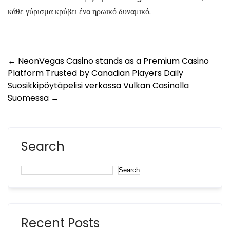
κάθε γύρισμα κρύβει ένα ηρωικό δυναμικό.
←
NeonVegas Casino stands as a Premium Casino
Platform Trusted by Canadian Players Daily
Suosikkipöytäpelisi verkossa Vulkan Casinolla
Suomessa
→
Search
Search
Recent Posts