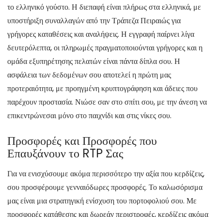
το ελληνικό γούστο. Η διεπαφή είναι πλήρως στα ελληνικά, με
υποστήριξη συναλλαγών από την Τράπεζα Πειραιώς για
γρήγορες καταθέσεις και αναλήψεις. Η εγγραφή παίρνει λίγα
δευτερόλεπτα, οι πληρωμές πραγματοποιούνται γρήγορες και η
ομάδα εξυπηρέτησης πελατών είναι πάντα δίπλα σου. Η
ασφάλεια των δεδομένων σου αποτελεί η πρώτη μας
προτεραιότητα, με προηγμένη κρυπτογράφηση και άδειες που
παρέχουν προστασία. Νιώσε σαν στο σπίτι σου, με την άνεση να
επικεντρώνεσαι μόνο στο παιχνίδι και στις νίκες σου.
Προσφορές και Προσφορές που
Επαυξάνουν το RTP Σας
Για να ενισχύσουμε ακόμα περισσότερο την αξία που κερδίζεις,
σου προσφέρουμε γενναιόδωρες προσφορές. Το καλωσόρισμα
μας είναι μια στρατηγική ενίσχυση του πορτοφολιού σου. Με
προσφορές κατάθεσης και δωρεάν περιστροφές, κερδίζεις ακόμα