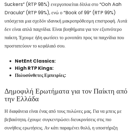
Suckers” (RTP 98%) ενεργοποιείται δίπλα στο “Ooh Aah
Dracula” (RTP 99%), ενώ ο “Book of 99” (RTP 99%)
υπόσχεται μια σχεδόν ιδανική μακροπρόθεσμη επιστροφή. Αυτά
δεν είναι απλά παιχνίδια. Είναι βοηθήματα για τον εξυπνότερο
παίκτη. Έχουμε ήδη φωτίσει το μονοπάτι προς τα παιχνίδια που
προστατεύουν το κεφάλαιό σου.
NetEnt Classics:
High RTP Kings:
Πολυσύνθετες Εμπειρίες:
Δημοφιλή Ερωτήματα για τον Παίκτη από
την Ελλάδα
Η διαφάνεια είναι ένας από τους πυλώνες μας. Για να μπεις με
βεβαιότητα, έχουμε συγκεντρώσει διευκρινίσεις στις πιο
συνήθεις ερωτήσεις. Αν κάτι παραμένει θολό, η υποστήριξη