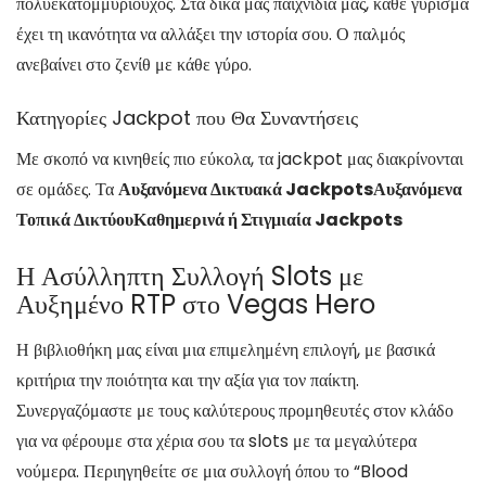
πολυεκατομμυριούχος. Στα δικά μας παιχνίδια μας, κάθε γύρισμα
έχει τη ικανότητα να αλλάξει την ιστορία σου. Ο παλμός
ανεβαίνει στο ζενίθ με κάθε γύρο.
Κατηγορίες Jackpot που Θα Συναντήσεις
Με σκοπό να κινηθείς πιο εύκολα, τα jackpot μας διακρίνονται
σε ομάδες. Τα
Αυξανόμενα Δικτυακά Jackpots
Αυξανόμενα
Τοπικά Δικτύου
Καθημερινά ή Στιγμιαία Jackpots
Η Ασύλληπτη Συλλογή Slots με
Αυξημένο RTP στο Vegas Hero
Η βιβλιοθήκη μας είναι μια επιμελημένη επιλογή, με βασικά
κριτήρια την ποιότητα και την αξία για τον παίκτη.
Συνεργαζόμαστε με τους καλύτερους προμηθευτές στον κλάδο
για να φέρουμε στα χέρια σου τα slots με τα μεγαλύτερα
νούμερα. Περιηγηθείτε σε μια συλλογή όπου το “Blood