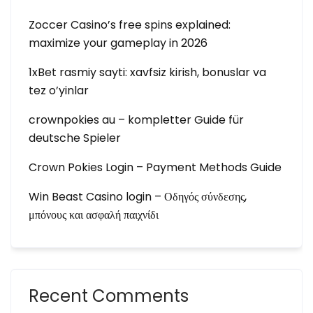
Zoccer Casino’s free spins explained:
maximize your gameplay in 2026
1xBet rasmiy sayti: xavfsiz kirish, bonuslar va
tez o’yinlar
crownpokies au – kompletter Guide für
deutsche Spieler
Crown Pokies Login – Payment Methods Guide
Win Beast Casino login – Οδηγός σύνδεσης,
μπόνους και ασφαλή παιχνίδι
Recent Comments