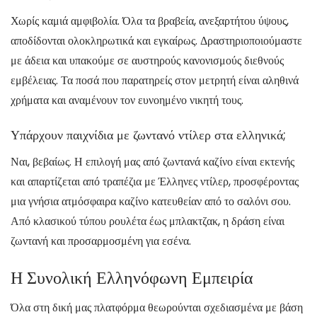
Χωρίς καμιά αμφιβολία. Όλα τα βραβεία, ανεξαρτήτου ύψους,
αποδίδονται ολοκληρωτικά και εγκαίρως. Δραστηριοποιούμαστε
με άδεια και υπακούμε σε αυστηρούς κανονισμούς διεθνούς
εμβέλειας. Τα ποσά που παρατηρείς στον μετρητή είναι αληθινά
χρήματα και αναμένουν τον ευνοημένο νικητή τους.
Υπάρχουν παιχνίδια με ζωντανό ντίλερ στα ελληνικά;
Ναι, βεβαίως. Η επιλογή μας από ζωντανά καζίνο είναι εκτενής
και απαρτίζεται από τραπέζια με Έλληνες ντίλερ, προσφέροντας
μια γνήσια ατμόσφαιρα καζίνο κατευθείαν από το σαλόνι σου.
Από κλασικού τύπου ρουλέτα έως μπλακτζακ, η δράση είναι
ζωντανή και προσαρμοσμένη για εσένα.
Η Συνολική Ελληνόφωνη Εμπειρία
Όλα στη δική μας πλατφόρμα θεωρούνται σχεδιασμένα με βάση