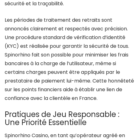
sécurité et la traçabilité.
Les périodes de traitement des retraits sont
annoncés clairement et respectés avec précision.
Une procédure standard de vérification d’identité
(KYC) est réalisée pour garantir la sécurité de tous.
Spinorhino fait son possible pour minimiser les frais
bancaires à la charge de l’utilisateur, même si
certains charges peuvent être appliqués par le
prestataire de paiement lui-même. Cette honnêteté
sur les points financiers aide à établir une lien de
confiance avec la clientèle en France.
Pratiques de Jeu Responsable :
Une Priorité Essentielle
Spinorhino Casino, en tant qu’opérateur agréé en