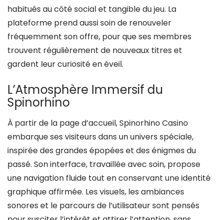
habitués au côté social et tangible du jeu. La
plateforme prend aussi soin de renouveler
fréquemment son offre, pour que ses membres
trouvent régulièrement de nouveaux titres et
gardent leur curiosité en éveil.
L’Atmosphère Immersif du
Spinorhino
À partir de la page d’accueil, Spinorhino Casino
embarque ses visiteurs dans un univers spéciale,
inspirée des grandes épopées et des énigmes du
passé. Son interface, travaillée avec soin, propose
une navigation fluide tout en conservant une identité
graphique affirmée. Les visuels, les ambiances
sonores et le parcours de l’utilisateur sont pensés
pour susciter l’intérêt et attirer l’attention, sans