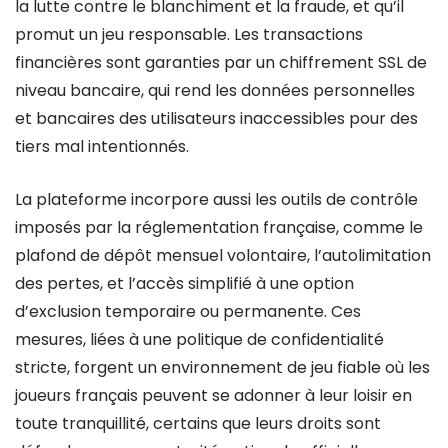
la lutte contre le blanchiment et la fraude, et qu’il
promut un jeu responsable. Les transactions
financières sont garanties par un chiffrement SSL de
niveau bancaire, qui rend les données personnelles
et bancaires des utilisateurs inaccessibles pour des
tiers mal intentionnés.
La plateforme incorpore aussi les outils de contrôle
imposés par la réglementation française, comme le
plafond de dépôt mensuel volontaire, l’autolimitation
des pertes, et l’accès simplifié à une option
d’exclusion temporaire ou permanente. Ces
mesures, liées à une politique de confidentialité
stricte, forgent un environnement de jeu fiable où les
joueurs français peuvent se adonner à leur loisir en
toute tranquillité, certains que leurs droits sont