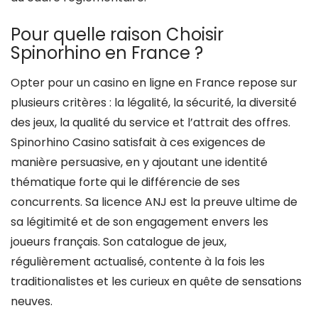
Pour quelle raison Choisir
Spinorhino en France ?
Opter pour un casino en ligne en France repose sur
plusieurs critères : la légalité, la sécurité, la diversité
des jeux, la qualité du service et l’attrait des offres.
Spinorhino Casino satisfait à ces exigences de
manière persuasive, en y ajoutant une identité
thématique forte qui le différencie de ses
concurrents. Sa licence ANJ est la preuve ultime de
sa légitimité et de son engagement envers les
joueurs français. Son catalogue de jeux,
régulièrement actualisé, contente à la fois les
traditionalistes et les curieux en quête de sensations
neuves.