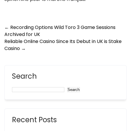
←
Recording Options Wild Toro 3 Game Sessions
Archived for UK
Reliable Online Casino Since Its Debut in UK is Stake
Casino
→
Search
Search
Recent Posts