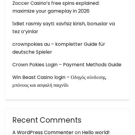
Zoccer Casino’s free spins explained:
maximize your gameplay in 2026
1xBet rasmiy sayti: xavfsiz kirish, bonuslar va
tez o’yinlar
crownpokies au – kompletter Guide für
deutsche Spieler
Crown Pokies Login – Payment Methods Guide
Win Beast Casino login – Οδηγός σύνδεσης,
μπόνους και ασφαλή παιχνίδι
Recent Comments
A WordPress Commenter
on
Hello world!