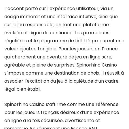
L’accent porté sur l’expérience utilisateur, via un
design immersif et une interface intuitive, ainsi que
sur le jeu responsable, en font une plateforme
évoluée et digne de confiance. Les promotions
régulières et le programme de fidélité procurent une
valeur ajoutée tangible. Pour les joueurs en France
qui cherchent une aventure de jeu en ligne sûre,
agréable et pleine de surprises, Spinorhino Casino
s’impose comme une destination de choix. Il réussit à
associer l’excitation du jeu à la quiétude d’un cadre
légal bien établi.
Spinorhino Casino s’affirme comme une référence
pour les joueurs français désireux d’une expérience
en ligne à la fois sécurisée, divertissante et
immersive. En réunissant une licence ANJ