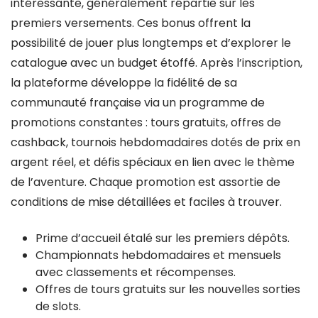
intéressante, généralement répartie sur les
premiers versements. Ces bonus offrent la
possibilité de jouer plus longtemps et d’explorer le
catalogue avec un budget étoffé. Après l’inscription,
la plateforme développe la fidélité de sa
communauté française via un programme de
promotions constantes : tours gratuits, offres de
cashback, tournois hebdomadaires dotés de prix en
argent réel, et défis spéciaux en lien avec le thème
de l’aventure. Chaque promotion est assortie de
conditions de mise détaillées et faciles à trouver.
Prime d’accueil étalé sur les premiers dépôts.
Championnats hebdomadaires et mensuels
avec classements et récompenses.
Offres de tours gratuits sur les nouvelles sorties
de slots.