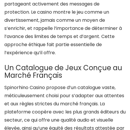
partageant activement des messages de
protection. Le casino montre le jeu comme un
divertissement, jamais comme un moyen de
s’enrichir, et rappelle l’importance de déterminer à
l’avance des limites de temps et d’argent. Cette
approche éthique fait partie essentielle de
l’expérience qu’il offre.
Un Catalogue de Jeux Conçue au
Marché Français
Spinorhino Casino propose d’un catalogue vaste,
méticuleusement choisi pour s’adapter aux attentes
et aux règles strictes du marché français. La
plateforme coopère avec les plus grands éditeurs du
secteur, ce qui offre une qualité audio et visuelle
élevée, ainsi qu’une équité des résultats attestée par